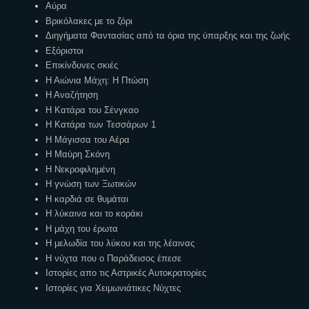
Αύρα
Βρικόλακες με το ζόρι
Διηγήματα Φαντασίας από τα όρια της ύπαρξης και της ζωής
Εξόριστοι
Επικίνδυνες σκιές
Η Αιώνια Μάχη: Η Πτώση
Η Αναζήτηση
Η Κατάρα του Σένγκαο
Η Κατάρα των Τεσσάρων 1
Η Μάγισσα του Αέρα
Η Μαύρη Σκόνη
Η Νεκροφιλημένη
Η γνώση των Ξωτικών
Η καρδιά σε θυμάται
Η λύκαινα και το κοράκι
Η μάχη του έρωτα
Η μελωδία του λύκου και της λέαινας
Η νύχτα που ο Παράδεισος έπεσε
Ιστορίες απο τις Αστρικές Αυτοκρατορίες
Ιστορίες για Χειμωνιάτικες Νύχτες