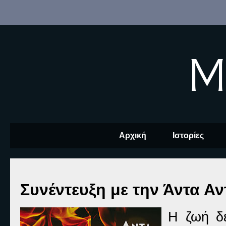
M
Αρχική
Ιστορίες
Συνέντευξη με την Άντα Α
Η ζωή δε