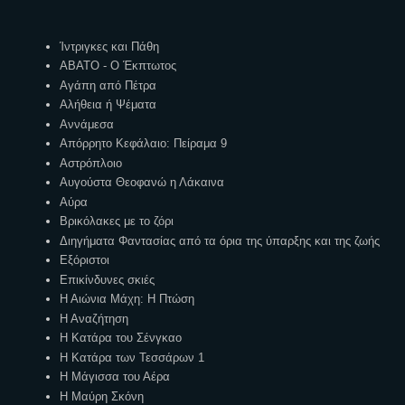
Ετικέτες
Ίντριγκες και Πάθη
ΑΒΑΤΟ - Ο Έκπτωτος
Αγάπη από Πέτρα
Αλήθεια ή Ψέματα
Αννάμεσα
Απόρρητο Κεφάλαιο: Πείραμα 9
Αστρόπλοιο
Αυγούστα Θεοφανώ η Λάκαινα
Αύρα
Βρικόλακες με το ζόρι
Διηγήματα Φαντασίας από τα όρια της ύπαρξης και της ζωής
Εξόριστοι
Επικίνδυνες σκιές
Η Αιώνια Μάχη: Η Πτώση
Η Αναζήτηση
Η Κατάρα του Σένγκαο
Η Κατάρα των Τεσσάρων 1
Η Μάγισσα του Αέρα
Η Μαύρη Σκόνη