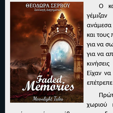
Ο κ
γέμιζαν
ανάμεσα 
και τους
για να σ
για να α
κινήσεις
Είχαν να
επέτρεπε
Πρώτ
χωριού 