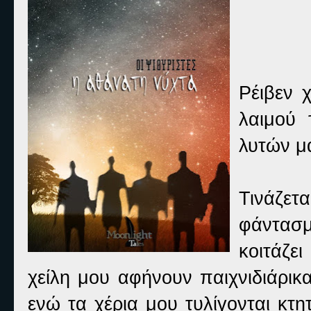
Ρέιβεν 
λαιμού
λυτών μ
Τινάζετ
φάντασ
κοιτάζε
χείλη μου αφήνουν παιχνιδιάρικα
ενώ τα χέρια μου τυλίγονται κτ