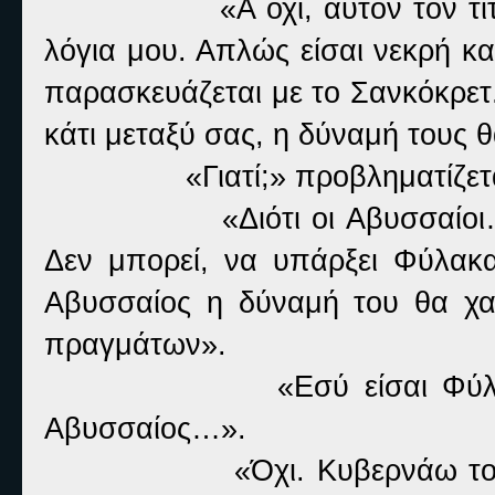
«Α όχι, αυτόν τον τ
λόγια μου. Απλώς είσαι νεκρή κα
παρασκευάζεται με το Σανκόκρετ.
κάτι μεταξύ σας, η δύναμή τους 
«Γιατί;» προβληματίζετ
«Διότι οι Αβυσσαίο
Δεν μπορεί, να υπάρξει Φύλακα
Αβυσσαίος η δύναμή του θα χαθ
πραγμάτων».
«Εσύ είσαι Φύλ
Αβυσσαίος…».
«Όχι. Κυβερνάω το