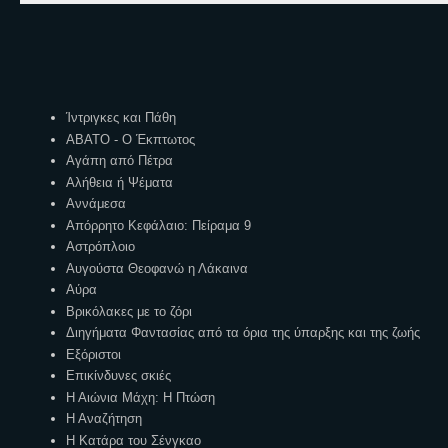
Ετικέτες
Ίντριγκες και Πάθη
ΑΒΑΤΟ - Ο Έκπτωτος
Αγάπη από Πέτρα
Αλήθεια ή Ψέματα
Αννάμεσα
Απόρρητο Κεφάλαιο: Πείραμα 9
Αστρόπλοιο
Αυγούστα Θεοφανώ η Λάκαινα
Αύρα
Βρικόλακες με το ζόρι
Διηγήματα Φαντασίας από τα όρια της ύπαρξης και της ζωής
Εξόριστοι
Επικίνδυνες σκιές
Η Αιώνια Μάχη: Η Πτώση
Η Αναζήτηση
Η Κατάρα του Σένγκαο