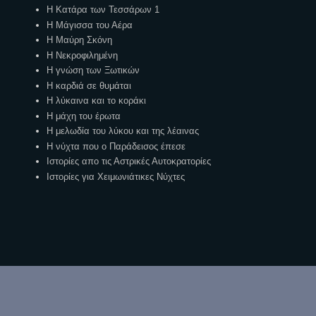
Η Κατάρα των Τεσσάρων 1
Η Μάγισσα του Αέρα
Η Μαύρη Σκόνη
Η Νεκροφιλημένη
Η γνώση των Ξωτικών
Η καρδιά σε θυμάται
Η λύκαινα και το κοράκι
Η μάχη του έρωτα
Η μελωδία του λύκου και της λέαινας
Η νύχτα που ο Παράδεισος έπεσε
Ιστορίες απο τις Αστρικές Αυτοκρατορίες
Ιστορίες για Χειμωνιάτικες Νύχτες