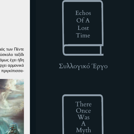
µός των Πέντε
ύσκολο ταξίδι
όµως έχει ήδη
ρχει αρµονικά
 πριγκίπισσα-
TOWAM