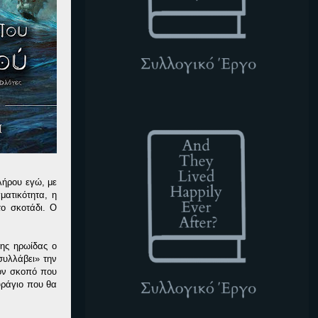
ATLHEA
λήρου εγώ, με
ματικότητα, η
ο σκοτάδι. Ο
της ηρωίδας ο
συλλάβει» την
τον σκοπό που
υράγιο που θα