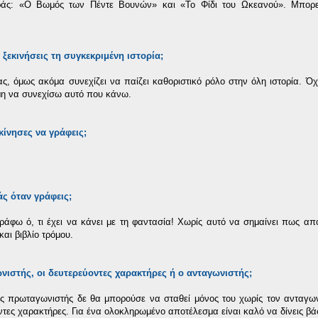
ιράς: «Ο Βωμός των Πέντε Βουνών» και «Το Φίδι του Ωκεανού». Μπορεί
 ξεκινήσεις τη συγκεκριμένη ιστορία;
, όμως ακόμα συνεχίζει να παίζει καθοριστικό ρόλο στην όλη ιστορία. Όχ
αμη να συνεχίσω αυτό που κάνω.
κίνησες να γράφεις;
άς όταν γράφεις;
ράφω ό, τι έχει να κάνει με τη φαντασία! Χωρίς αυτό να σημαίνει πως α
αι βιβλίο τρόμου.
γωνιστής, οι δευτερεύοντες χαρακτήρες ή ο ανταγωνιστής;
ς πρωταγωνιστής δε θα μπορούσε να σταθεί μόνος του χωρίς τον ανταγων
οντες χαρακτήρες. Για ένα ολοκληρωμένο αποτέλεσμα είναι καλό να δίνεις βά