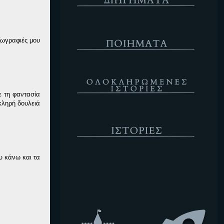
Ποιήματα
ζωγραφιές μου
Ολοκληρωμένες Ιστορίες
ε τη φαντασία
κληρή δουλειά
Ιστορίες
υ κάνω και τα
Κενό