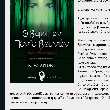
το σκοτάδι δεν έχουν 
τι μπορεί να κάνει το 
Έχεις φανταστεί ποτέ
τι θα συμβεί αν ο άν
αρχίσει να φοβάται το
περισσότερο από το σ
Μια επική περιπέτεια
Βουνών», κινητοποιηµ
µε οµηρικά εµπόδια µ
δοµήσει έναν σκληροτ
µε το έντονο πάθος, 
πολεµίστρια.
Οι σύντροφοί της θα σ
Σκοπός, ανδρεία, θάρρ
αγάπη, έρωτας, θα ε
αρχιπέλαγος που θα δ
ότι το σκοτάδι πάντα
θα θριαµβεύει, όµως
πόσες σκληρές µεταβάσεις θα πρέπει να περάσει µέχρι τη λύτρωση;
εαυτού και του αυτοσκοπού η ηρωίδα, όπως και κάθε ήρωας , θα µάθ
φτάσει στον προορισµό της.