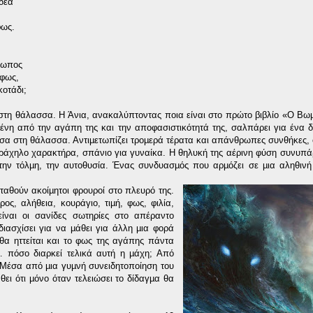
ιδέα
φως.
θρωπος
 φως,
κοτάδι;
 στη θάλασσα. Η Άνια, ανακαλύπτοντας ποια είναι στο πρώτο βιβλίο «Ο Βω
ένη από την αγάπη της και την αποφασιστικότητά της, σαλπάρει για ένα δ
έσα στη θάλασσα. Αντιµετωπίζει τροµερά τέρατα και απάνθρωπες συνθήκες, 
ράχηλο χαρακτήρα, σπάνιο για γυναίκα. Η θηλυκή της αέρινη φύση συνυπά
την τόλµη, την αυτοθυσία. Ένας συνδυασµός που αρµόζει σε µια αληθινή
ταθούν ακοίµητοι φρουροί στο πλευρό της.
ος, αλήθεια, κουράγιο, τιµή, φως, φιλία,
ίναι οι σανίδες σωτηρίες στο απέραντο
ιασχίσει για να µάθει για άλλη µια φορά
 θα ηττείται και το φως της αγάπης πάντα
… πόσο διαρκεί τελικά αυτή η µάχη; Από
 Μέσα από µια γυµνή συνειδητοποίηση του
ει ότι µόνο όταν τελειώσει το δίδαγµα θα