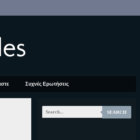
les
αστε
Συχνές Ερωτήσεις
SEARCH
EOALT