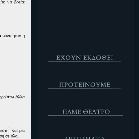
τε να βρείτε
Κενό
ι μόνο ήταν η
Έχουν Εκδοθεί
Προτέινουμε
πορρίπτω άλλα
ΘΕΑΤΡΟ
Διηγήματα
ιστή. Και μια
ση σε όλα.