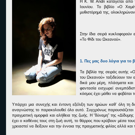
Η K. W. Andri κατάγεται από 
Ιουνίου. Το βιβλίο «Ο Χαμ
μυθιστόρημά της, ολοκληρώνοντ
Στην ίδια σειρά κυκλοφορούν
«Το Φίδι του Ωκεανού».
1. Πες μας δυο λόγια για το 
Τα βιβλία της σειράς αυτής 
του Ωκεανού» ταξιδεύουν τον 
δικά μου μέρη, πλάσματα και
φαντασία εισχωρεί ανεμπόδισ
κόσμος έχει μάθει να φοβάται τ
Υπάρχει μια συνεχής και έντονη εξέλιξη των ηρώων καθ’ όλη τη δι
αναγνώστης το παρακολουθεί όλο αυτό. Συγχρόνως παρουσιάζεται κ
πραγματική ομορφιά και αλήθεια της ζωής. Η “δύναμη” της «Δίδυμης
έχει ο καθένας τους στη ζωή αυτή, το θάρρος που κρύβουν μέσα τους
χρειαστεί να δείξουν και την έννοια της πραγματικής φιλίας αλλά και 