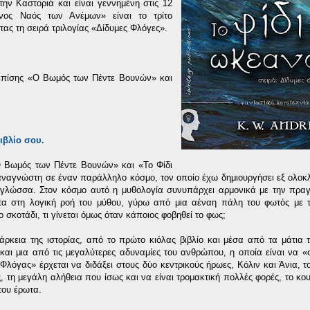
την Καστοριά και είναι γεννημένη στις 12
ένος Ναός των Ανέμων» είναι το τρίτο
ας τη σειρά τριλογίας «Δίδυμες Φλόγες».
 επίσης «Ο Βωμός των Πέντε Βουνών» και
βιβλίο σου.
«Ο Βωμός των Πέντε Βουνών» και «Το Φίδι
αναγνώστη σε έναν παράλληλο κόσμο, τον οποίο έχω δημιουργήσει εξ ολοκ
 γλώσσα. Στον κόσμο αυτό η μυθολογία συνυπάρχει αρμονικά με την πραγ
τα στη λογική ροή του μύθου, γύρω από μια αέναη πάλη του φωτός με τ
ο σκοτάδι, τι γίνεται όμως όταν κάποιος φοβηθεί το φως;
άρκεια της ιστορίας, από το πρώτο κιόλας βιβλίο και μέσα από τα μάτια 
αι μια από τις μεγαλύτερες αδυναμίες του ανθρώπου, η οποία είναι να «
 Φλόγας» έρχεται να διδάξει στους δύο κεντρικούς ήρωες, Κόλιν και Άνια, 
, τη μεγάλη αλήθεια που ίσως και να είναι τρομακτική πολλές φορές, το κο
του έρωτα.