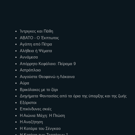
Ετικέτες
Ίντριγκες και Πάθη
ΑΒΑΤΟ - Ο Έκπτωτος
Αγάπη από Πέτρα
Αλήθεια ή Ψέματα
Αννάμεσα
Απόρρητο Κεφάλαιο: Πείραμα 9
Αστρόπλοιο
Αυγούστα Θεοφανώ η Λάκαινα
Αύρα
Βρικόλακες με το ζόρι
Διηγήματα Φαντασίας από τα όρια της ύπαρξης και της ζωής
Εξόριστοι
Επικίνδυνες σκιές
Η Αιώνια Μάχη: Η Πτώση
Η Αναζήτηση
Η Κατάρα του Σένγκαο
Η Κατάρα των Τεσσάρων 1