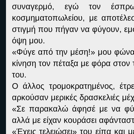
συναγερμό, εγώ τον έσπρ
κοσμηματοπωλείου, με αποτέλε
στιγμή που πήγαν να φύγουν, εμ
όψη μου.
«Φύγε από την μέση!» μου φώναξ
κίνηση τον πέταξα με φόρα στον τ
του.
Ο άλλος τρομοκρατημένος, έτρ
αρκούσαν μερικές δρασκελιές μέ
«Σε παρακαλώ άφησέ με να φύγ
αλλά με είχαν κουράσει αφάνταστ
«Έχεις τελειώσει» του είπα και μ