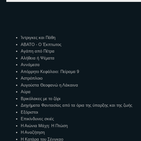
Ετικέτες
Ίντριγκες και Πάθη
ΑΒΑΤΟ - Ο Έκπτωτος
Αγάπη από Πέτρα
Αλήθεια ή Ψέματα
Αννάμεσα
Απόρρητο Κεφάλαιο: Πείραμα 9
Αστρόπλοιο
Αυγούστα Θεοφανώ η Λάκαινα
Αύρα
Βρικόλακες με το ζόρι
Διηγήματα Φαντασίας από τα όρια της ύπαρξης και της ζωής
Εξόριστοι
Επικίνδυνες σκιές
Η Αιώνια Μάχη: Η Πτώση
Η Αναζήτηση
Η Κατάρα του Σένγκαο