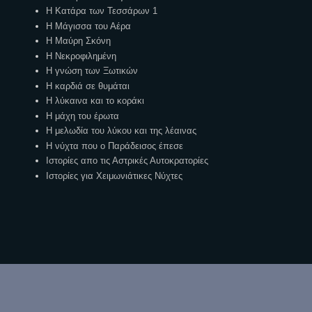
Η Κατάρα των Τεσσάρων 1
Η Μάγισσα του Αέρα
Η Μαύρη Σκόνη
Η Νεκροφιλημένη
Η γνώση των Ξωτικών
Η καρδιά σε θυμάται
Η λύκαινα και το κοράκι
Η μάχη του έρωτα
Η μελωδία του λύκου και της λέαινας
Η νύχτα που ο Παράδεισος έπεσε
Ιστορίες απο τις Αστρικές Αυτοκρατορίες
Ιστορίες για Χειμωνιάτικες Νύχτες