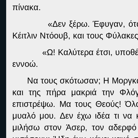
πίνακα.
«Δεν ξέρω. Έφυγαν, ότα
Κέιτλιν Ντόουβ, και τους Φύλακες
«Ω! Καλύτερα έτσι, υποθέ
εννοώ.
Να τους σκότωσαν; Η Μοργκά
και της πήρα μακριά την Φλό
επιστρέψω. Μα τους Θεούς! Όλα
μυαλό μου. Δεν έχω ιδέα τι να
μιλήσω στον Άσερ, τον αδερφό