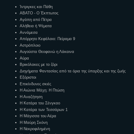
Ίντριγκες και Πάθη
ΑΒΑΤΟ - Ο Έκπτωτος
Αγάπη από Πέτρα
Αλήθεια ή Ψέματα
Αννάμεσα
Απόρρητο Κεφάλαιο: Πείραμα 9
Αστρόπλοιο
Αυγούστα Θεοφανώ η Λάκαινα
Αύρα
Βρικόλακες με το ζόρι
Διηγήματα Φαντασίας από τα όρια της ύπαρξης και της ζωής
Εξόριστοι
Επικίνδυνες σκιές
Η Αιώνια Μάχη: Η Πτώση
Η Αναζήτηση
Η Κατάρα του Σένγκαο
Η Κατάρα των Τεσσάρων 1
Η Μάγισσα του Αέρα
Η Μαύρη Σκόνη
Η Νεκροφιλημένη