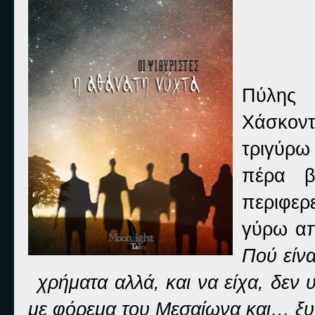
Πύλης 
Χάσκον
τριγύρω
πέρα β
περιφερ
γύρω α
Πού είνα
χρήματα αλλά, και να είχα, δε
με φόρεμα του Μεσαίωνα και… ξυ