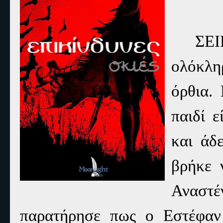
ΣΕ
ολόκλη
όρθια.
παιδί 
και άδ
βρήκε 
Αναστ
παρατήρησε πως ο Εστέφαν 