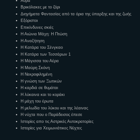
Αύρα
Βρικόλακες με το ζόρι
Διηγήματα Φαντασίας από τα όρια της ύπαρξης και της ζωής
Εξόριστοι
Επικίνδυνες σκιές
Η Αιώνια Μάχη: Η Πτώση
Η Αναζήτηση
Η Κατάρα του Σένγκαο
Η Κατάρα των Τεσσάρων 1
Η Μάγισσα του Αέρα
Η Μαύρη Σκόνη
Η Νεκροφιλημένη
Η γνώση των Ξωτικών
Η καρδιά σε θυμάται
Η λύκαινα και το κοράκι
Η μάχη του έρωτα
Η μελωδία του λύκου και της λέαινας
Η νύχτα που ο Παράδεισος έπεσε
Ιστορίες απο τις Αστρικές Αυτοκρατορίες
Ιστορίες για Χειμωνιάτικες Νύχτες