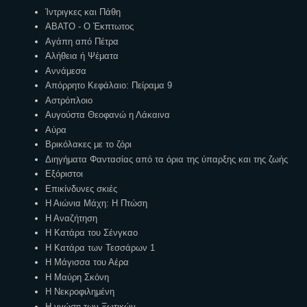
Ίντριγκες και Πάθη
ΑΒΑΤΟ - Ο Έκπτωτος
Αγάπη από Πέτρα
Αλήθεια ή Ψέματα
Αννάμεσα
Απόρρητο Κεφάλαιο: Πείραμα 9
Αστρόπλοιο
Αυγούστα Θεοφανώ η Λάκαινα
Αύρα
Βρικόλακες με το ζόρι
Διηγήματα Φαντασίας από τα όρια της ύπαρξης και της ζωής
Εξόριστοι
Επικίνδυνες σκιές
Η Αιώνια Μάχη: Η Πτώση
Η Αναζήτηση
Η Κατάρα του Σένγκαο
Η Κατάρα των Τεσσάρων 1
Η Μάγισσα του Αέρα
Η Μαύρη Σκόνη
Η Νεκροφιλημένη
Η γνώση των Ξωτικών