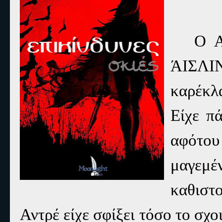
Ο 
ΆΙΣΛΙ
καρέκλ
Είχε π
αφότου
μαγεμέ
καθιστ
Αντρέ είχε σφίξει τόσο το σχοι