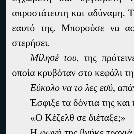
απροστάτευτη και αδύναμη. Τ
εαυτό της. Μπορούσε να ασκ
στερήσει.
Μίλησέ του
, της πρότει
οποία κρυβόταν στο κεφάλι τη
Εύκολο να το λες εσύ
, απά
Έσφιξε τα δόντια της και
«Ο Κέζελθ σε διέταξε;»
Η φωνή της βγήκε τραχιά 