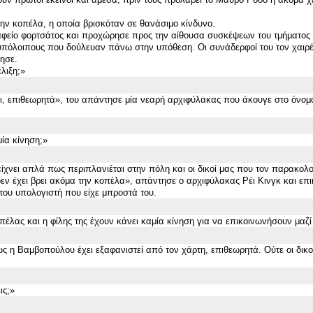
ην κοπέλα, η οποία βρισκόταν σε θανάσιμο κίνδυνο.
φείο φορτσάτος και προχώρησε προς την αίθουσα συσκέψεων του τμήματος 
υπόλοιπους που δούλευαν πάνω στην υπόθεση. Οι συνάδερφοί του τον χαιρ
όησε.
λιξη;
»
, επιθεωρητ
ά»
, του απάντησε μία νεαρή αρχιφύλακας που άκουγε στο όνομ
μία κίνηση;
»
ίχνει απλά πως περιπλανιέται στην πόλη και οι δικοί μας που τον παρακολ
ν έχει βρει ακόμα την κοπέλα
»
, απάντησε ο αρχιφύλακας Ρέι Κινγκ και επ
του υπολογιστή που είχε μπροστά του.
πέλας και η φίλης της έχουν κάνει καμία κίνηση για να επικοινωνήσουν μαζί 
ως η Βαμβοπούλου έχει εξαφανιστεί από το
ν
χάρτη, επιθεωρητά. Ούτε οι δικο
ις;
»