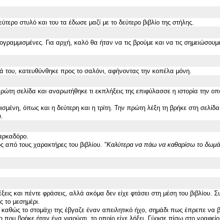
τερο στυλό και του τα έδωσε μαζί με το δεύτερο βιβλίο της στήλης.
πογραμμισμένες. Για αρχή, καλό θα ήταν να τις βρούμε και να τις σημειώσου
ά του, κατευθύνθηκε προς το σαλόνι, αφήνοντας την κοπέλα μόνη.
πρώτη σελίδα και αναρωτήθηκε τι εκπλήξεις της επιφύλασσε η ιστορία
τ
η
ν
οπο
μένη, όπως και η δεύτερη και η τρίτη. Την πρώτη λέξη τη βρήκε στη σελίδα
.
αρκαδόρο.
ός από τους χαρακτήρες του βιβλίου.
"Καλύτερα να πάω να καθαρίσω το δωμάτ
ξεις και πέντε φράσεις, αλλά ακόμα δεν είχε φτάσει στη μέση του βιβλίου. Συ
ς το μεσημέρι.
αθώς το στομάχι της έβγαζε έναν απειλητικό ήχο, σημάδι πως έπρεπε να βά
 που βρήκε ήταν ένα γιαούρτι, το οποίο είχε λήξει. Γύρισε πίσω στο γραφείο