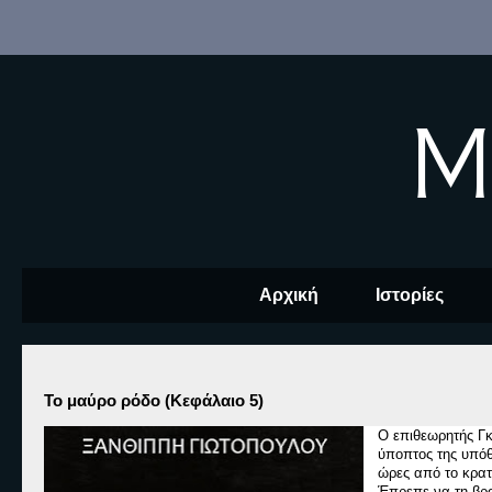
M
Αρχική
Ιστορίες
Το μαύρο ρόδο (Κεφάλαιο 5)
Ο επιθεωρητής Γκ
ύποπτος της υπόθ
ώρες από το κρατ
Έπρεπε να τη βρο