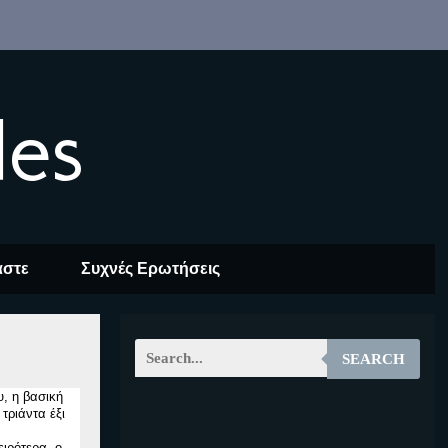
les
αστε
Συχνές Ερωτήσεις
SEARCH
, η βασική
τριάντα έξι
EOALT
ιρότερα, ο