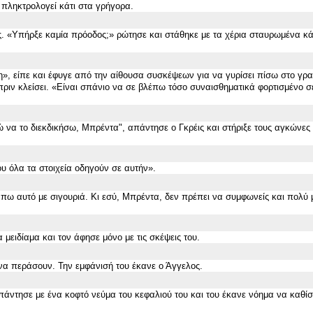
 πληκτρολογεί κάτι στα γρήγορα.
ς.
«
Υπήρξε καμία πρόοδος;
»
ρώτησε και στάθηκε με τα χέρια σταυρωμένα κ
η
»
, είπε και έφυγε από την αίθουσα συσκέψεων για να γυρίσει πίσω στο γρα
ριν κλείσει.
«
Είναι σπάνιο να σε βλέπω τόσο συναισθηματικά φορτισμένο σ
ορώ να το διεκδικήσω, Μπρέντα", απάντησε ο Γκρέις και στήριξε τους αγκώνες
υ όλα τα στοιχεία οδηγούν σε αυτήν
».
πω αυτό με σιγουριά. Κι εσύ, Μπρέντα, δεν πρέπει να συμφωνείς και πολύ 
 μειδίαμα και τον άφησε μόνο με τις σκέψεις του.
 να περάσουν. Την εμφάνισή του έκανε ο Άγγελος.
απάντησε με ένα κοφτό νεύμα του κεφαλιού του και του έκανε νόημα να καθίσ