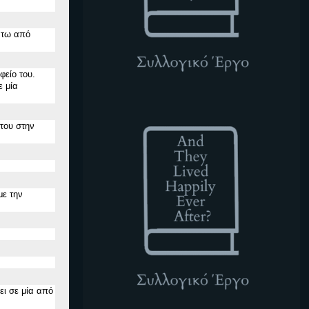
άτω από
φείο του.
ε μία
ATLHEA
 του στην
με την
ει σε μία από