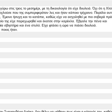
ω στις τρεις το μεσημέρι, με τη δικαιολογία ότι είχε δουλειά. Όχι ότι η Χλό
οχλούσε που της συμπεριφερόταν λες και ήταν κάποιο τρίχρονο. Παρόλα αυ
ες. Έμεινε ήσυχη και το κατάπιε, καθώς είχε να ασχοληθεί με πιο σοβαρά πρ
ίο της είχε παραχωρηθεί και έκατσε στην καρέκλα. Έβγαλε την πένα και
μία σβηστήρα και ένα στυλό. Είχε φτάσει η ώρα να πιάσει δουλειά.
 ποιος ήταν.
ον Σμαραγδένιο Δράκο. Δε
ν
θέλω να μάθουν πως είμαι η κάτοχός του, καθώς