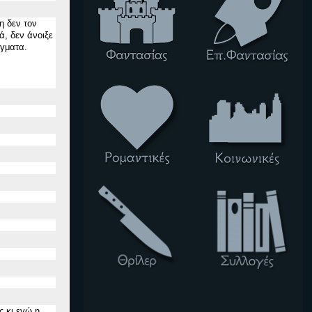
η δεν τον
τά
,
δεν άνοιξε
άγματα.
 κι εγώ η