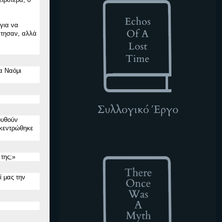
για να
έτησαν, αλλά
α Ναόμι
ουθούν
ικεντρώθηκε
TOWAM
της;
»
ί μας την