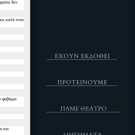
ρραίου δεν
Κενό
εις καλά στο
ν
Έχουν Εκδοθεί
Προτέινουμε
ΘΕΑΤΡΟ
λύ φοβάμαι
Διηγήματα
α και