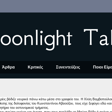
oonlight Ta
Άρθρα
Κριτικές
Συνεντεύξεις
Ποιοι Είμ
ρέις βάδιζε νευρικά πάνω κάτω μέσα στο γραφείο του. Η Χλόη Βαμβοπούλου
εσης της δολοφονίας του Κωνσταντίνου Αβαούζου, τους είχε ξεφύγει εδώ και 
ητήριο του αστυνομικού τμήματος.
υν πρώτοι εκείνοι και άμεσα, πριν τους προλάβει το Μαύρο Ρόδο ή ακόμα χε