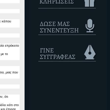
με κάπου
ία επρόκειτο
 με το
ιο, μιας που
ν, ότι
λει κάτι στο
 και έπιασε