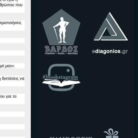
ανθρώπου που
ιμοποιήσεις
μό μου
».
 διστάσεις να
ου για το