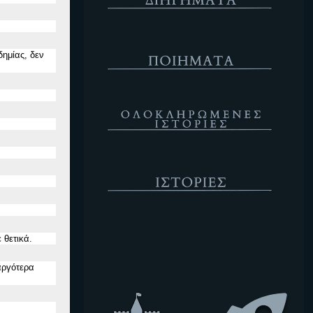
Ποιήματα
δημίας, δε
ν
Ολοκληρωμένες Ιστορίες
Ιστορίες
Κενό
 θετικά.
αργότερα