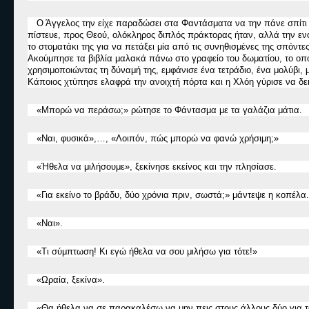
Ο Άγγελος την είχε παραδώσει στα Φαντάσματα να την πάνε σπίτι γύρ
πίστευε, προς Θεού, ολόκληρος διπλός πράκτορας ήταν, αλλά την εν
το στοματάκι της για να πετάξει μία από τις συνηθισμένες της σπόντ
Ακούμπησε τα βιβλία μαλακά πάνω στο γραφείο του δωματίου, το οπο
χρησιμοποιώντας τη δύναμή της, εμφάνισε ένα τετράδιο, ένα μολύβι, 
Κάποιος χτύπησε ελαφρά την ανοιχτή πόρτα και η Χλόη γύρισε να δει
«
Μπορώ να περάσω;
»
ρώτησε το Φάντασμα με τα γαλάζια μάτια.
«
Ναι, φυσικά
»
,
…
,
«Λ
οιπόν, πώς μπορώ να φανώ χρήσιμη;
»
«
Ήθελα να μιλήσουμε
»
, ξεκίνησε εκείνος και την πλησίασε.
«
Για εκείνο το βράδυ, δύο χρόνια πριν, σωστά;
»
μάντεψε η κοπέλα.
«
Ναι
».
«
Τι σύμπτωση! Κι εγώ ήθελα να σου μιλήσω για τότε!
»
«
Ωραία, ξεκίνα
».
«
Θα ήθελα να σε παρακαλέσω να μην πεις στους άλλους δύο για τ