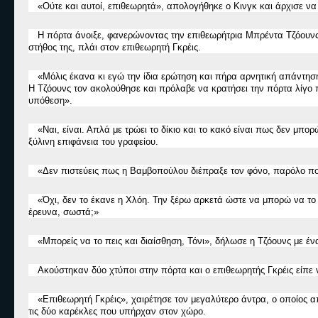
«
Ούτε και αυτοί, επιθεωρητά
»
, απολογήθηκε ο Κινγκ και άρχισε να
Η πόρτα άνοιξε, φανερώνοντας την επιθεωρήτρια Μπρέντα Τζόουν
στήθος της, πλάι στον επιθεωρητή Γκρέις.
«
Μόλις έκανα κι εγώ την ίδια ερώτηση και πήρα αρνητική απάντησ
Η Τζόουνς τον ακολούθησε και πρόλαβε να κρατήσει την πόρτα λίγο π
υπόθεση
».
«
Ναι, είναι. Απλά με τρώει το δίκιο και το κακό είναι πως δεν μπ
ξύλινη επιφάνεια του γραφείου.
«
Δεν πιστεύεις πως η Βαμβοπούλου διέπραξε τον φόνο, παρόλο πο
«
Όχι, δεν το έκανε η Χλόη. Την ξέρω αρκετά ώστε να μπορώ να το 
έρευνα, σωστά;
»
«
Μπορείς να το πεις και διαίσθηση, Τόνι
»
, δήλωσε η Τζόουνς με ένα
Ακούστηκαν δύο χτύποι στην πόρτα και ο επιθεωρητής Γκρέις είπε
«
Επιθεωρητή Γκρέις
»
, χαιρέτησε τον μεγαλύτερο άντρα, ο οποίος 
τις δύο καρέκλες που υπήρχαν στον χώρο.