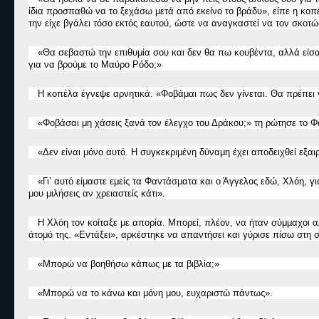
ίδια προσπαθώ να το ξεχάσω μετά από εκείνο το βράδυ
»
, είπε η κο
την είχε βγάλει τόσο εκτός εαυτού, ώστε να αναγκαστεί να τον σκοτώ
«
Θα σεβαστώ την επιθυμία σου και δε
ν
θα πω κουβέντα, αλλά είσα
για να βρούμε το Μαύρο Ρόδο;
»
Η κοπέλα έγνεψε αρνητικά.
«
Φοβάμαι πως δε
ν
γίνεται. Θα πρέπει
«
Φοβάσαι μη χάσεις ξανά τον έλεγχο του Δράκου;
»
τη ρώτησε το Φ
«
Δεν είναι μόνο αυτό. Η συγκεκριμένη δύναμη έχει αποδειχθεί εξαιρ
«
Γι’ αυτό είμαστε εμείς τα Φαντάσματα και ο Άγγελος εδώ, Χλόη, 
μου μιλήσεις αν χρειαστείς κάτι
».
Η Χλόη τον κοίταξε με απορία. Μπορεί, πλέον, να ήταν σύμμαχοι 
άτομό της.
«
Εντάξει
»
, αρκέστηκε να απαντήσει και γύρισε πίσω στη σ
«
Μπορώ να βοηθήσω κάπως με τα βιβλία;
»
«
Μπορώ να το κάνω και μόνη μου, ευχαριστώ πάντως
».