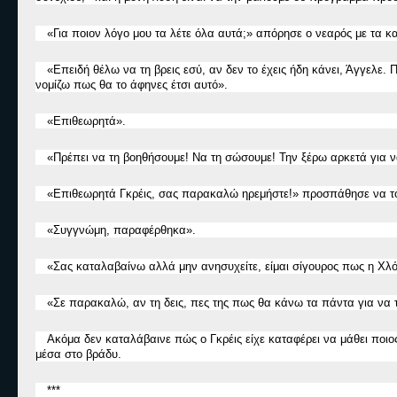
«
Για ποιο
ν
λόγο μου τα λέτε όλα αυτά;
»
απόρησε ο νεαρός με τα κα
«
Επειδή θέλω να τη βρεις εσύ, αν δεν το έχεις ήδη κάνει, Άγγελε. 
νομίζω πως θα το άφηνες έτσι αυτό
».
«
Επιθεωρητ
ά».
«
Πρέπει να τη βοηθήσουμε! Να τη σώσουμε! Την ξέρω αρκετά για 
«
Επιθεωρητ
ά
Γκρέις, σας παρακαλώ ηρεμήστε!
»
προσπάθησε να το
«
Συγγνώμη, παραφέρθηκα
».
«
Σας καταλαβαίνω αλλά μην ανησυχείτε, είμαι σίγουρος πως η Χλόη
«
Σε παρακαλώ, αν τη δεις, πες της πως θα κάνω τα πάντα για ν
Ακόμα δεν καταλάβαινε π
ώ
ς ο Γκρέις είχε καταφέρει να μάθει πο
μέσα στο βράδυ.
***