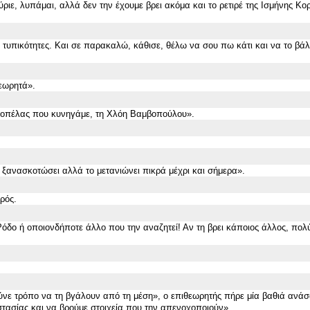
ύριε, λυπάμαι, αλλά δεν την έχουμε βρει ακόμα και το ρετιρέ της Ισμήνης Κο
ες τυπικότητες. Και σε παρακαλώ
,
κάθισε
, θέλω να σου πω κάτι και να το βάλ
εωρητ
ά».
 κοπέλας που κυνηγάμε, τη Χλόη Βαμβοπούλου
».
ι ξανασκοτώσει αλλά το μετανιώνει πικρά μέχρι και σήμερα
».
αρός.
ο Ρόδο ή οποιονδήποτε άλλο που την αναζητεί! Αν τη βρει κάποιος άλλος, πο
ύνε τρόπο να τη βγάλουν από τη μέση
»
, ο επιθεωρητής πήρε μία βαθιά ανάσ
στασίας και να βρούμε στοιχεία που την απενοχοποιούν
».