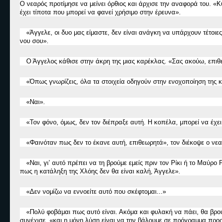
Ο νεαρός προτίμησε να μείνει όρθιος και άρχισε την αναφορά του.
«
Κ
έχει τίποτα που μπορεί να φανεί χρήσιμο στην έρευνα
».
«
Άγγελε, οι δυο μας είμαστε, δεν είναι ανάγκη να υπάρχουν τέτοι
νου σου
».
Ο Άγγελος
κάθισε
στην άκρη της μιας καρέκλας.
«
Σας ακούω, επιθ
«
Όπως γνωρίζεις, όλα τα στοιχεία οδηγούν στην ενοχοποίηση της
«
Ναι
».
«
Τον φόνο, όμως
,
δεν τον διέπραξε αυτή. Η κοπέλα, μπορεί να έχε
«
Φαινόταν πως δεν το έκανε αυτή, επιθεωρητ
ά»
, τον διέκοψε ο νε
«
Ναι, γι’ αυτό πρέπει να τη βρούμε εμείς πριν τον Ρίκι ή το Μαύρ
πως η κατάληξη της Χλόης δε
ν
θα είναι καλή, Άγγελε
».
«
Δε
ν
νομίζω να εννοείτε αυτό που σκέφτομαι...
»
«
Πολύ φοβάμαι πως αυτό είναι. Ακόμα και φυλακή να πάει, θα βρο
συνέχισε,
«
και η μόνη λύση είναι να την βάλουμε σε πρόγραμμα προ