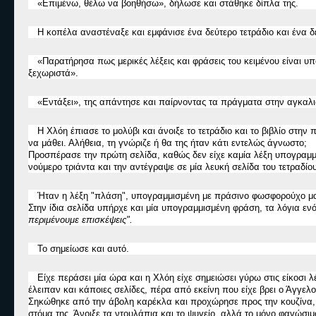
«
Επιμένω, θέλω να βοηθήσω
»
, δήλωσε και στάθηκε δίπλα της.
Η κοπέλα αναστέναξε και εμφάνισε ένα δεύτερο τετράδιο και ένα δεύ
«
Παρατήρησα πως μερικές λέξεις και φράσεις του κειμένου είναι υ
ξεχωριστά
».
«
Εντάξει
»
, της απάντησε και παίρνοντας τα πράγματα στην αγκαλι
Η Χλόη έπιασε το μολύβι και άνοιξε τ
ο
τετράδιο και το βιβλίο στην 
να μάθει. Αλήθεια, τη γνώριζε ή θα της ήταν κάτι εντελώς άγνωστο;
Προσπέρασε την πρώτη σελίδα, καθώς δεν είχε καμία λέξη υπογραμμισ
νούμερο τριάντα και την αντέγραψε σε μία λευκή σελίδα του τετραδίου
Ήταν η λέξη "πλάση", υπογραμμισμένη με πράσινο φωσφορούχο μ
Στην ίδια σελίδα υπήρχε και μία υπογραμμισμένη φράση, τα λόγια εν
περιμένουμε επισκέψεις"
.
Το σημείωσε και αυτό.
Είχε περάσει μία ώρα και η Χλόη είχε σημειώσει γύρω στις είκοσι λέ
έλειπαν και κάποιες σελίδες, πέρα από εκείνη που είχε βρει ο Άγγελο
Σηκώθηκε από την άβολη καρέκλα και προχώρησε προς την κουζίνα, κ
στόμα της. Άνοιξε τα ντουλάπια και το ψυγείο, αλλά το μόνο φαγώσιμο