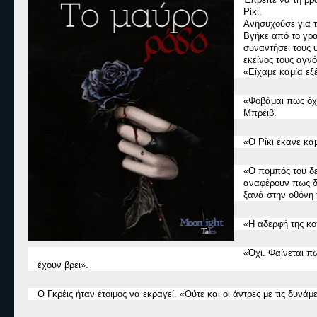
Ρίκι.
Ανησυχούσε για τ
Βγήκε από το γρα
συναντήσει τους 
εκείνος τους αγν
«
Είχαμε καμία εξέ
«
Φοβάμαι πως όχι
Μπρέιβ.
«
Ο Ρίκι έκανε κα
«
Ο πομπός του δε
αναφέρουν πως δε
ξανά στην οθόνη 
«
Η αδερφή της κο
«
Όχι. Φαίνεται π
έχουν βρει
».
Ο Γκρέις ήταν έτοιμος να εκραγεί.
«
Ούτε και οι άντρες με τις δυνάμε