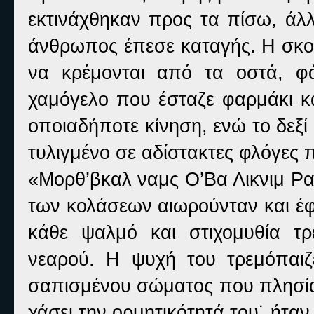
εκτινάχθηκαν προς τα πίσω, άλλ
άνθρωπος έπεσε καταγής. Η σκοτ
να κρέμονται από τα οστά, φ
χαμόγελο που έσταζε φαρμάκι κα
οποιαδήποτε κίνηση, ενώ το δεξ
τυλιγμένο σε αδίστακτες φλόγες 
«Μορθ’βκαλ ναμς Ο’Βα Λικνιμ Ρα
των κολάσεων αιωρούνταν και έφ
κάθε ψαλμό και στιχομυθία τρ
νεαρού. Η ψυχή του τρεμόπαι
σαπισμένου σώματος που πλησίαζ
χάσει την ορμητικότητά του˙ ήτα