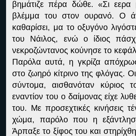
βημάτιζε πέρα δώθε. «Σι εερα 
βλέμμα του στον ουρανό. Ο ά
καθαρίσει, μα το οξυγόνο λιγόσ
του Νάιλος, ενώ ο ίδιος πάσ
νεκροζώντανος κούνησε το κεφάλ
Παρόλα αυτά, η γκρίζα απόχρω
στο ζωηρό κίτρινο της φλόγας. Οι
σύντομα, αισθανόταν κύριος το
εναντίον του ο δαίμονας είχε λυ
του. Με προσεχτικές κινήσεις τ
χώμα, παρόλο που η εξάντληση
Άρπαξε το ξίφος του και στηρίχθ