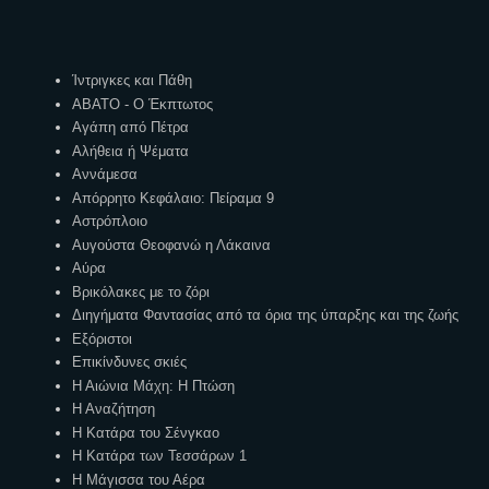
Ετικέτες
Ίντριγκες και Πάθη
ΑΒΑΤΟ - Ο Έκπτωτος
Αγάπη από Πέτρα
Αλήθεια ή Ψέματα
Αννάμεσα
Απόρρητο Κεφάλαιο: Πείραμα 9
Αστρόπλοιο
Αυγούστα Θεοφανώ η Λάκαινα
Αύρα
Βρικόλακες με το ζόρι
Διηγήματα Φαντασίας από τα όρια της ύπαρξης και της ζωής
Εξόριστοι
Επικίνδυνες σκιές
Η Αιώνια Μάχη: Η Πτώση
Η Αναζήτηση
Η Κατάρα του Σένγκαο
Η Κατάρα των Τεσσάρων 1
Η Μάγισσα του Αέρα