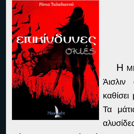
Η
ΜΙ
Άισλιν
καθίσει
Τα μάτι
αλυσίδε