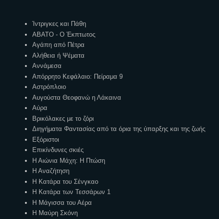
Ετικέτες
Ίντριγκες και Πάθη
ΑΒΑΤΟ - Ο Έκπτωτος
Αγάπη από Πέτρα
Αλήθεια ή Ψέματα
Αννάμεσα
Απόρρητο Κεφάλαιο: Πείραμα 9
Αστρόπλοιο
Αυγούστα Θεοφανώ η Λάκαινα
Αύρα
Βρικόλακες με το ζόρι
Διηγήματα Φαντασίας από τα όρια της ύπαρξης και της ζωής
Εξόριστοι
Επικίνδυνες σκιές
Η Αιώνια Μάχη: Η Πτώση
Η Αναζήτηση
Η Κατάρα του Σένγκαο
Η Κατάρα των Τεσσάρων 1
Η Μάγισσα του Αέρα
Η Μαύρη Σκόνη