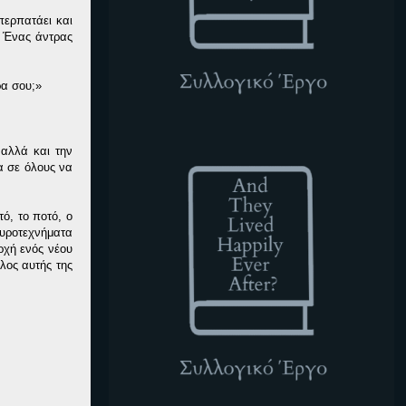
περπατάει και
. Ένας άντρας
ρα σου;»
ATLHEA
 αλλά και την
μα σε όλους να
ό, το ποτό, ο
πυροτεχνήματα
ρχή ενός νέου
λος αυτής της