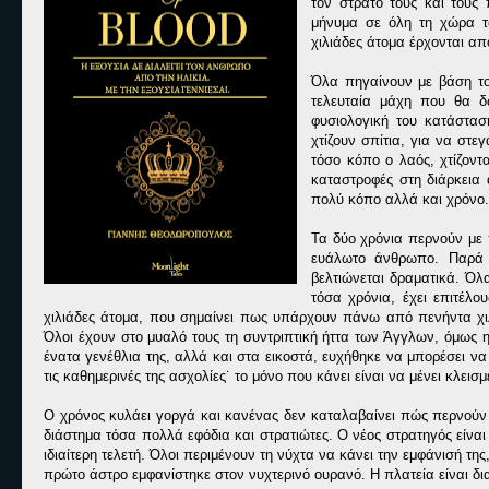
τον στρατό τους και τους
μήνυμα σε όλη τη χώρα το
χιλιάδες άτομα έρχονται α
Όλα πηγαίνουν με βάση το 
τελευταία μάχη που θα δ
φυσιολογική του κατάστασ
χτίζουν σπίτια, για να στ
τόσο κόπο ο λαός, χτίζοντ
καταστροφές στη διάρκεια 
πολύ κόπο αλλά και χρόνο. 
Τα δύο χρόνια περνούν με 
ευάλωτο άνθρωπο. Παρά ό
βελτιώνεται δραματικά. Όλ
τόσα χρόνια, έχει επιτέλ
χιλιάδες άτομα, που σημαίνει πως υπάρχουν πάνω από πενήντα χιλ
Όλοι έχουν στο μυαλό τους τη συντριπτική ήττα των Άγγλων, όμως 
ένατα γενέθλια της, αλλά και στα εικοστά, ευχήθηκε να μπορέσει να
τις καθημερινές της ασχολίες˙ το μόνο που κάνει είναι να μένει κλεισμ
Ο χρόνος κυλάει γοργά και κανένας δεν καταλαβαίνει πώς περνούν
διάστημα τόσα πολλά εφόδια και στρατιώτες. Ο νέος στρατηγός είναι 
ιδιαίτερη τελετή. Όλοι περιμένουν τη νύχτα να κάνει την εμφάνισή της
πρώτο άστρο εμφανίστηκε στον νυχτερινό ουρανό. Η πλατεία είναι δι