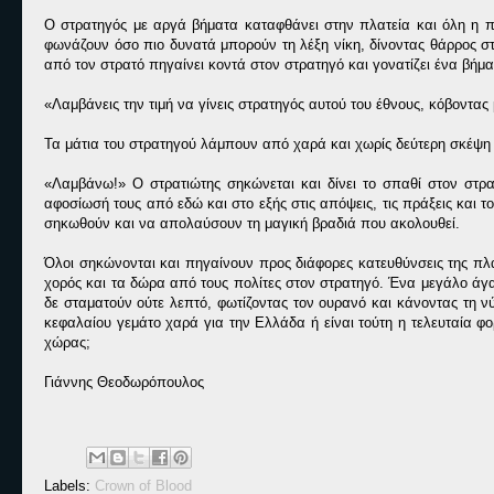
Ο στρατηγός με αργά βήματα καταφθάνει στην πλατεία και όλη η π
φωνάζουν όσο πιο δυνατά μπορούν τη λέξη νίκη, δίνοντας θάρρος σ
από τον στρατό πηγαίνει κοντά στον στρατηγό και γονατίζει ένα βήμα
«Λαμβάνεις την τιμή να γίνεις στρατηγός αυτού του έθνους, κόβοντας
Τα μάτια του στρατηγού λάμπουν από χαρά και χωρίς δεύτερη σκέψη 
«Λαμβάνω!» Ο στρατιώτης σηκώνεται και δίνει το σπαθί στον στρα
αφοσίωσή τους από εδώ και στο εξής στις απόψεις, τις πράξεις και τ
σηκωθούν και να απολαύσουν τη μαγική βραδιά που ακολουθεί.
Όλοι σηκώνονται και πηγαίνουν προς διάφορες κατευθύνσεις της πλα
χορός και τα δώρα από τους πολίτες στον στρατηγό. Ένα μεγάλο άγα
δε σταματούν ούτε λεπτό, φωτίζοντας τον ουρανό και κάνοντας τη ν
κεφαλαίου γεμάτο χαρά για την Ελλάδα ή είναι τούτη η τελευταία φο
χώρας;
Γιάννης Θεοδωρόπουλος
Labels:
Crown of Blood