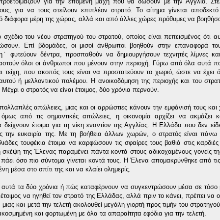
 προετοιμάζουν για την επόμενη μάχη που θα δώσουν με την Αγγλία. Στ
υς, για να τους στείλουν επιπλέον στρατό. Το αίτημα γίνεται αποδεκτ
πό διάφορα μέρη της χώρας, αλλά και από άλλες χώρες πρόθυμες να βοηθήσ
σχέδιο του νέου στρατηγού του στρατού, οποίος είναι πεπεισμένος ότι αυ
ώσουν. Επί βδομάδες, οι μισοί άνθρωποι βοηθούν στην επαναφορά το
η˙ φυτεύουν δέντρα, προσπαθούν να δημιουργήσουν τεχνητές λίμνες και
εγαστούν όλοι οι άνθρωποι που μένουν στην περιοχή. Γύρω από όλα αυτά πο
αι τείχη, που σκοπός τους είναι να προστατεύουν το χωριό, ώστε να έχει ό
αυτού ή μελλοντικού πολέμου. Η ανοικοδόμηση της περιοχής και του στρατ
Μέχρι ο στρατός να είναι έτοιμος, δύο χρόνια περνούν.
πολλαπλές απώλειες, μιας και οι αρρώστιες κάνουν την εμφάνισή τους και
μως από τις σημαντικές απώλειες, η οικονομία αρχίζει να ακμάζει κ
α δείχνουν έτοιμα για τη νίκη εναντίον της Αγγλίας. Η Ελλάδα που δεν εί
ους την ευκαιρία της. Με τη βοήθεια άλλων χωρών, ο στρατός είναι πάν
ιάδες τουφέκια έτοιμα να καρφώσουν τις σφαίρες τους βαθιά στις καρδιέ
η σκέψη της Έλενας παραμένει πάντα κοντά στους αδικοχαμένους γονείς τη
 πάει όσο πιο σύντομα γίνεται κοντά τους. Η Έλενα απομακρύνθηκε από τις 
ένη μέσα στο σπίτι της και να κλαίει ολημερίς.
 αυτά τα δύο χρόνια ή πώς καταφέρνουν να συγκεντρώσουν μέσα σε τόσο 
έτοιμος να ηγηθεί τον στρατό της Ελλάδας, αλλά πριν το κάνει, πρέπει να ο
, μιας και μετά την τελετή ακολουθεί μεγάλη γιορτή προς τιμήν του στρατηγού
ακοσμημένη και φορτωμένη με όλα τα απαραίτητα εφόδια για την τελετή.