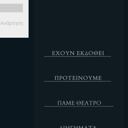
Κενό
 Ανάρτηση
Έχουν Εκδοθεί
Προτέινουμε
ΘΕΑΤΡΟ
Διηγήματα