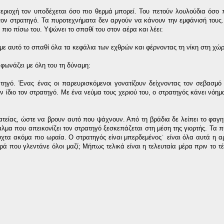
εριοχή τον υποδέχεται όσο πιο θερμά μπορεί. Του πετούν λουλούδια όσο 
τον στρατηγό. Τα πυροτεχνήματα δεν αργούν να κάνουν την εμφάνισή τους
 πιο πίσω του. Υψώνει το σπαθί του στον αέρα και λέει:
 με αυτό το σπαθί όλα τα κεφάλια των εχθρών και φέρνοντας τη νίκη στη χώ
φωνάζει με όλη του τη δύναμη:
τηγό. Ένας ένας οι παρευρισκόμενοι γονατίζουν δείχνοντας τον σεβασμό
ον ίδιο τον στρατηγό. Με ένα νεύμα τους χεριού του, ο στρατηγός κάνει νόη
τείας, ώστε να βρουν αυτό που ψάχνουν. Από τη βράδια δε λείπει το φαγητ
λμα που απεικονίζει τον στρατηγό ξεσκεπάζεται στη μέση της γιορτής. Τα 
ύχτα ακόμα πιο ωραία. Ο στρατηγός είναι μπερδεμένος˙ είναι όλα αυτά η α
ρά που γλεντάνε όλοι μαζί; Μήπως τελικά είναι η τελευταία μέρα πριν το τέ