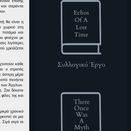
έλνουν επίσης
ό και σαράντα
ουν.
τή θα είναι η
υ χωριού στη
 ποτάμια και
υ φτιάχνει με
σες λιγότερες
ού χρειάζεται
 χτυπούν κάθε
αι ο στρατός
δε άσπρη μέρα
ω από πενήντα
TOWAM
ς των Άγγλων.
ς. Στα δέκατα
φίλες της και
μικρό χρονικό
ρκιστεί σε μια
. Σιγά σιγά το