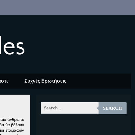
les
αστε
Συχνές Ερωτήσεις
SEARCH
υταίο άνθρωπο
ότι θα βάλουν
EOALT
οι ετοιμάζουν