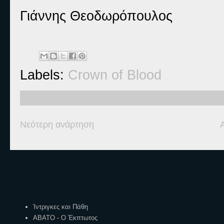
Γιάννης Θεοδωρόπουλος
Labels:
Crown of Blood
Νεότερη ανάρτηση
Ετικέτες
Ίντριγκες και Πάθη
ΑΒΑΤΟ - Ο Έκπτωτος