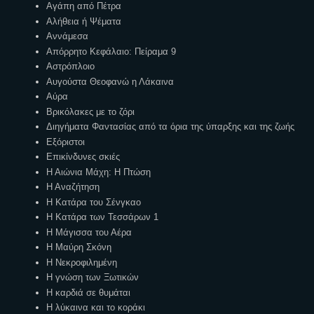
Αγάπη από Πέτρα
Αλήθεια ή Ψέματα
Αννάμεσα
Απόρρητο Κεφάλαιο: Πείραμα 9
Αστρόπλοιο
Αυγούστα Θεοφανώ η Λάκαινα
Αύρα
Βρικόλακες με το ζόρι
Διηγήματα Φαντασίας από τα όρια της ύπαρξης και της ζωής
Εξόριστοι
Επικίνδυνες σκιές
Η Αιώνια Μάχη: Η Πτώση
Η Αναζήτηση
Η Κατάρα του Σένγκαο
Η Κατάρα των Τεσσάρων 1
Η Μάγισσα του Αέρα
Η Μαύρη Σκόνη
Η Νεκροφιλημένη
Η γνώση των Ξωτικών
Η καρδιά σε θυμάται
Η λύκαινα και το κοράκι