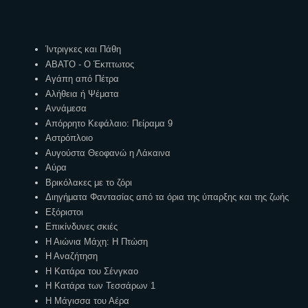
Ετικέτες
Ίντριγκες και Πάθη
ΑΒΑΤΟ - Ο Έκπτωτος
Αγάπη από Πέτρα
Αλήθεια ή Ψέματα
Αννάμεσα
Απόρρητο Κεφάλαιο: Πείραμα 9
Αστρόπλοιο
Αυγούστα Θεοφανώ η Λάκαινα
Αύρα
Βρικόλακες με το ζόρι
Διηγήματα Φαντασίας από τα όρια της ύπαρξης και της ζωής
Εξόριστοι
Επικίνδυνες σκιές
Η Αιώνια Μάχη: Η Πτώση
Η Αναζήτηση
Η Κατάρα του Σένγκαο
Η Κατάρα των Τεσσάρων 1
Η Μάγισσα του Αέρα