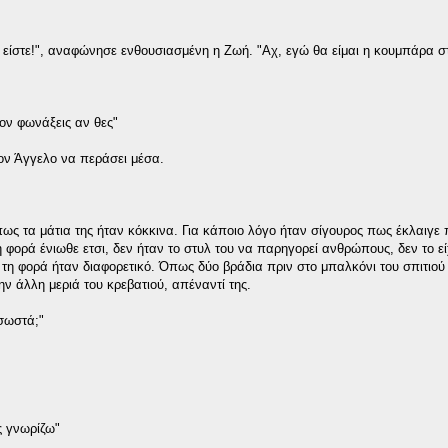
 είστε!", αναφώνησε ενθουσιασμένη η Ζωή. "Αχ, εγώ θα είμαι η κουμπάρα σ
τον φωνάξεις αν θες"
τον Άγγελο να περάσει μέσα.
ως τα μάτια της ήταν κόκκινα. Για κάποιο λόγο ήταν σίγουρος πως έκλαιγε 
η φορά ένιωθε ετσι, δεν ήταν το στυλ του να παρηγορεί ανθρώπους, δεν το εί
 τη φορά ήταν διαφορετικό. Όπως δύο βράδια πριν στο μπαλκόνι του σπιτιού 
 άλλη μεριά του κρεβατιού, απέναντί της.
 σωστά;"
ς γνωρίζω"