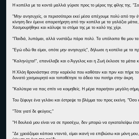
Η κοπέλα με τα κοντά μαλλιά γύρισε προς το μέρος της φίλης της. "Σ
"Μην ανησυχείς, οι περισσότεροι εκεί μέσα απέχουμε πολύ από την έ
κίνηση δεν έμεινε απαρατήρητη από την κοπέλα με τα γαλάζια μάτια, 
Χασμουρήθηκε και κάλυψε το στόμα της με το καλό της χέρι.
"Παιδιά, λυπάμαι, αλλά νυστάζω πάρα πολύ. Τα υπόλοιπα θα μου τα 
"Εγώ εδώ θα είμαι, οπότε μην ανησυχείς", δήλωσε η κοπέλα με τα π
"Καληνύχτα!", επανέλαβε και ο Άγγελος και η Ζωή έκλεισε τα μάτια κ
Η Χλόη θρονιάστηκε στην καρέκλα που καθόταν και πριν και πήρε το π
δυνατό χασμουρητό και τοποθέτησε το άδειο του ποτήρι στην άκρη.
"Καλύτερα να πας σπίτι να κοιμηθείς. Η μέρα παραήταν μεγάλη σήμερ
Του ξέφυγε ένα γελάκι και έστρεψε το βλέμμα του προς εκείνη. "Όσ
"Τότε γιατί δε φεύγεις;"
"Η δουλειά μου είναι να σε προσέχω, δεν μπορώ να εγκαταλείψω έτσι
"Δε χρειάζομαι κάποια νταντά, είμαι ικανή να επιβιώσω και μόνη μου, 