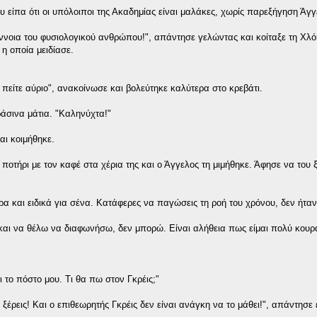
ου είπα ότι οι υπόλοιποι της Ακαδημίας είναι μαλάκες, χωρίς παρεξήγηση Άγγ
ννοια του φυσιολογικού ανθρώπου!", απάντησε γελώντας και κοίταξε τη Χλό
η οποία μειδίασε.
πείτε αύριο", ανακοίνωσε και βολεύτηκε καλύτερα στο κρεβάτι.
ράσινα μάτια. "Καληνύχτα!"
αι κοιμήθηκε.
οτήρι με τον καφέ στα χέρια της και ο Άγγελος τη μιμήθηκε. Άφησε να του 
α και ειδικά για σένα. Κατάφερες να παγώσεις τη ροή του χρόνου, δεν ήταν
ο και να θέλω να διαφωνήσω, δεν μπορώ. Είναι αλήθεια πως είμαι πολύ κου
 το πόστο μου. Τι θα πω στον Γκρέις;"
ξέρεις! Και ο επιθεωρητής Γκρέις δεν είναι ανάγκη να το μάθει!", απάντησε 