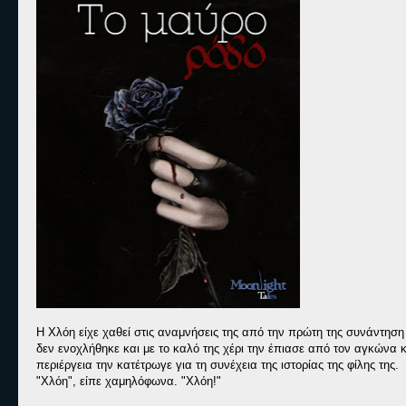
Η Χλόη είχε χαθεί στις αναμνήσεις της από την πρώτη της συνάντησ
δεν ενοχλήθηκε και με το καλό της χέρι την έπιασε από τον αγκώνα 
περιέργεια την κατέτρωγε για τη συνέχεια της ιστορίας της φίλης της.
"Χλόη", είπε χαμηλόφωνα. "Χλόη!"