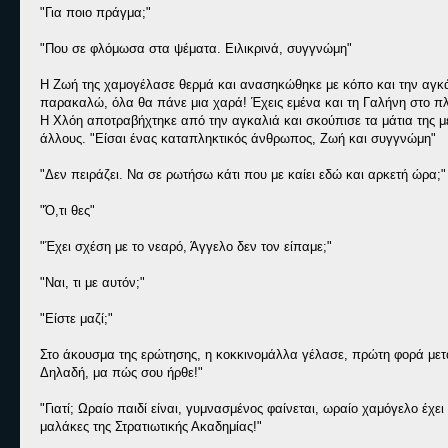
"Για ποιο πράγμα;"
"Που σε φλόμωσα στα ψέματα. Ειλικρινά, συγγνώμη"
Η Ζωή της χαμογέλασε θερμά και ανασηκώθηκε με κόπο και την αγκάλ
παρακαλώ, όλα θα πάνε μια χαρά! Έχεις εμένα και τη Γαλήνη στο πλά
Η Χλόη αποτραβήχτηκε από την αγκαλιά και σκούπισε τα μάτια της με
άλλους. "Είσαι ένας καταπληκτικός άνθρωπος, Ζωή και συγγνώμη"
"Δεν πειράζει. Να σε ρωτήσω κάτι που με καίει εδώ και αρκετή ώρα;"
"Ό,τι θες"
"Έχει σχέση με το νεαρό, Άγγελο δεν τον είπαμε;"
"Ναι, τι με αυτόν;"
"Είστε μαζί;"
Στο άκουσμα της ερώτησης, η κοκκινομάλλα γέλασε, πρώτη φορά μετά
Δηλαδή, μα πώς σου ήρθε!"
"Γιατί; Ωραίο παιδί είναι, γυμνασμένος φαίνεται, ωραίο χαμόγελο έχε
μαλάκες της Στρατιωτικής Ακαδημίας!"