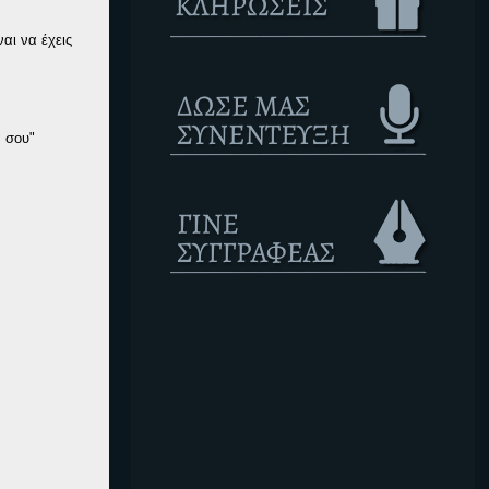
ναι να έχεις
α σου"