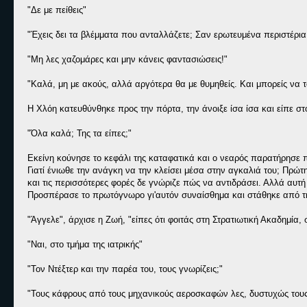
"Δε με πείθεις"
"Έχεις δει τα βλέμματα που ανταλλάζετε; Σαν ερωτευμένα περιστέρια
"Μη λες χαζομάρες και μην κάνεις φαντασιώσεις!"
"Καλά, μη με ακούς, αλλά αργότερα θα με θυμηθείς. Και μπορείς να 
Η Χλόη κατευθύνθηκε προς την πόρτα, την άνοιξε ίσα ίσα και είπε σ
"Όλα καλά; Της τα είπες;"
Εκείνη κούνησε το κεφάλι της καταφατικά και ο νεαρός παρατήρησε π
Γιατί ένιωθε την ανάγκη να την κλείσει μέσα στην αγκαλιά του; Πρώτ
και τις περισσότερες φορές δε γνώριζε πώς να αντιδράσει. Αλλά αυτή
Προσπέρασε το πρωτόγνωρο γι'αυτόν συναίσθημα και στάθηκε από την
"Άγγελε", άρχισε η Ζωή, "είπες ότι φοιτάς στη Στρατιωτική Ακαδημία,
"Ναι, στο τμήμα της ιατρικής"
"Τον Ντέξτερ και την παρέα του, τους γνωρίζεις;"
"Τους κάφρους από τους μηχανικούς αεροσκαφών λες, δυστυχώς του