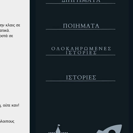
Ποιήματα
ην κλαις σε
ατικά.
ροστά σε
Ολοκληρωμένες Ιστορίες
Ιστορίες
Κενό
, ούτε καν!
όλοιπους