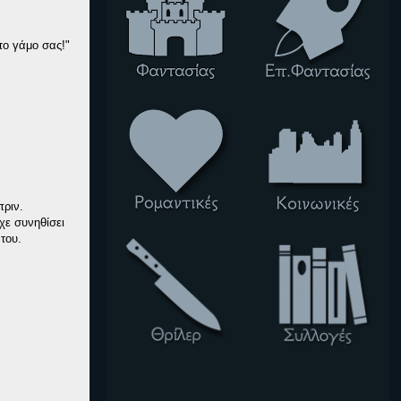
το γάμο σας!"
πριν.
χε συνηθίσει
του.