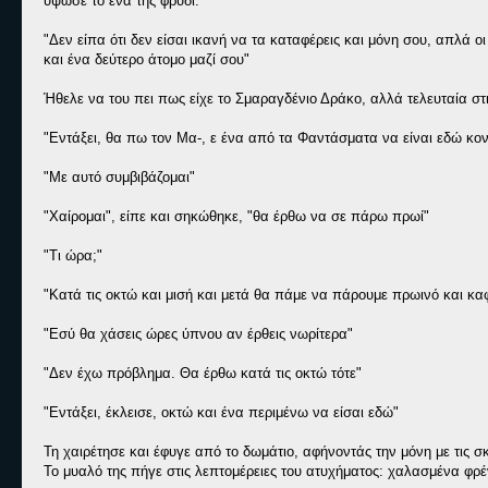
ύψωσε το ένα της φρύδι.
"Δεν είπα ότι δεν είσαι ικανή να τα καταφέρεις και μόνη σου, απλά οι 
και ένα δεύτερο άτομο μαζί σου"
Ήθελε να του πει πως είχε το Σμαραγδένιο Δράκο, αλλά τελευταία στι
"Εντάξει, θα πω τον Μα-, ε ένα από τα Φαντάσματα να είναι εδώ κο
"Με αυτό συμβιβάζομαι"
"Χαίρομαι", είπε και σηκώθηκε, "θα έρθω να σε πάρω πρωί"
"Τι ώρα;"
"Κατά τις οκτώ και μισή και μετά θα πάμε να πάρουμε πρωινό και κα
"Εσύ θα χάσεις ώρες ύπνου αν έρθεις νωρίτερα"
"Δεν έχω πρόβλημα. Θα έρθω κατά τις οκτώ τότε"
"Εντάξει, έκλεισε, οκτώ και ένα περιμένω να είσαι εδώ"
Τη χαιρέτησε και έφυγε από το δωμάτιο, αφήνοντάς την μόνη με τις σκ
Το μυαλό της πήγε στις λεπτομέρειες του ατυχήματος: χαλασμένα φρ