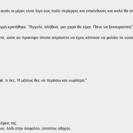
αυτές οι μέρες είναι λίγο έως πολύ περίεργες και επικίνδυνες και καλό θα εί
γμή κρατήθηκε. "Άγγελε, αλήθεια, μια χαρά θα είμαι. Πάνε να ξεκουραστείς"
ντά, ώστε αν προκύψει τίποτα απρόοπτο να έχεις κάποιον να φυλάει τα νώτ
φέ, τι λες; Ή μήπως θες να περάσω και νωρίτερα;"
έψεις της.
ένα, λάδι στην άσφαλτο, ύποπτος οδηγός.