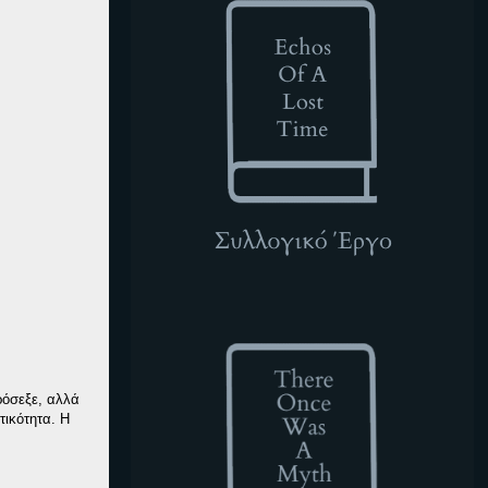
TOWAM
ρόσεξε, αλλά
τικότητα. Η