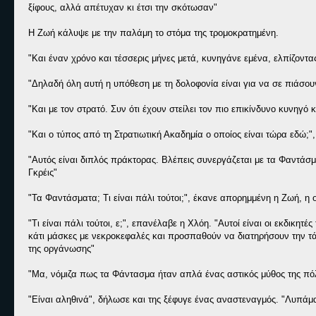
ξίφους, αλλά απέτυχαν κι έτσι την σκότωσαν"
Η Ζωή κάλυψε με την παλάμη το στόμα της τρομοκρατημένη.
"Και έναν χρόνο και τέσσερις μήνες μετά, κυνηγάνε εμένα, ελπίζοντ
"Δηλαδή όλη αυτή η υπόθεση με τη δολοφονία είναι για να σε πιάσουν
"Και με τον στρατό. Συν ότι έχουν στείλει τον πιο επικίνδυνο κυνηγό
"Και ο τύπος από τη Στρατιωτική Ακαδημία ο οποίος είναι τώρα εδώ;"
"Αυτός είναι διπλός πράκτορας. Βλέπεις συνεργάζεται με τα Φαντάσμα
Γκρέις"
"Τα Φαντάσματα; Τι είναι πάλι τούτοι;", έκανε απορημμένη η Ζωή, η 
"Τι είναι πάλι τούτοι, ε;", επανέλαβε η Χλόη. "Αυτοί είναι οι εκδικ
κάτι μάσκες με νεκροκεφαλές και προσπαθούν να διατηρήσουν την τάξ
της οργάνωσης"
"Μα, νόμιζα πως τα Φάντασμα ήταν απλά ένας αστικός μύθος της πό
"Είναι αληθινά", δήλωσε και της ξέφυγε ένας αναστεναγμός. "Λυπάμ