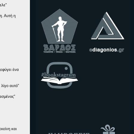
ελε"
η. Αυτή η
ξεφύγει ένα
 λίγο αυτό"
ρασμένος"
εκείνη και