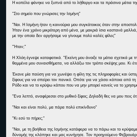
Η κοπέλα φάνηκε να ξυπνά από το λήθαργο και τα πράσινα μάτια της
"Στο σημείο που γνώρισες την Ισμήνη"
"Ναι. Η Ισμήνη ήταν η καινούρια μου συγκάτοικος όταν στην αποστ
Ήταν ένα χρόνο μικρότερη από μένα, με μακριά ίσια καστανά μαλλι
με την οποία δεν αργήσαμε να γίνουμε πολύ καλές φίλες"
"Ήταν;"
Η Χλόη έγνεψε καταφατικά. "Εκείνη μου άνοιξε τα μάτια σχετικά με
θαμμένα μου συναισθήματα, να αλλάξω τον τρόπο σκέψης μου. Κι έτσι
Έκανε μία παύση για να χωνέψει η φίλη της τις πληροφορίες και ύσ
ξίφους για να σπείρει τον πανικό. Οπότε για να χάσει κάποια από 
Ρόδο και να το κρύψω κάπου που να μην μπορεί κανείς να το χρησιμ
"Ενα λεπτό, αναφέρεσαι στο μυθικό ξίφος; Δηλαδή θες να μου πεις ότ
"Ναι και είναι πολύ, μα πάρα πολύ επικίνδυνο"
"Κι εσύ το πήρες;"
"Ναι, με τη βοήθεια της Ισμήνης κατάφερα να το πάρω και το κρύψαμ
δύναμής της κλάπηκε και μας κυνήγησε. Τον προηγούμενο Φεβρουάρι