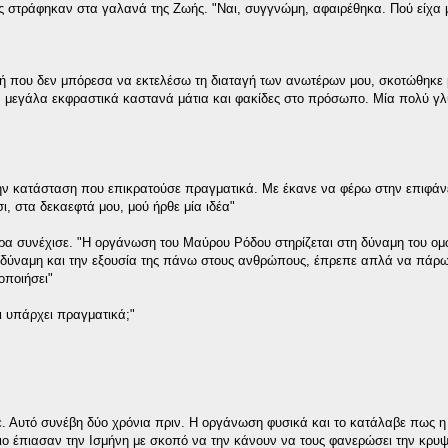
 στράφηκαν στα γαλανά της Ζωής. "Ναι, συγγνώμη, αφαιρέθηκα. Πού είχα με
ολή που δεν μπόρεσα να εκτελέσω τη διαταγή των ανωτέρων μου, σκοτώθηκε 
ά, μεγάλα εκφραστικά καστανά μάτια και φακίδες στο πρόσωπο. Μία πολύ γ
 την κατάσταση που επικρατούσε πραγματικά. Με έκανε να φέρω στην επιφάν
, στα δεκαεφτά μου, μού ήρθε μία ιδέα"
τερα συνέχισε. "Η οργάνωση του Μαύρου Ρόδου στηρίζεται στη δύναμη του ο
τη δύναμη και την εξουσία της πάνω στους ανθρώπους, έπρεπε απλά να πάρ
οποιήσει"
ι υπάρχει πραγματικά;"
ε. Αυτό συνέβη δύο χρόνια πριν. Η οργάνωση φυσικά και το κατάλαβε πως η
ο έπιασαν την Ισμήνη με σκοπό να την κάνουν να τους φανερώσει την κρυ