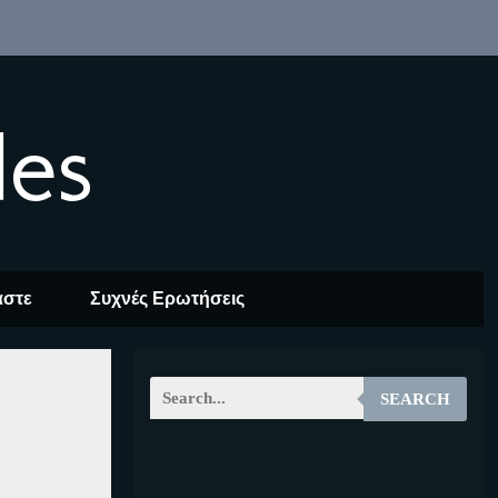
les
αστε
Συχνές Ερωτήσεις
SEARCH
EOALT