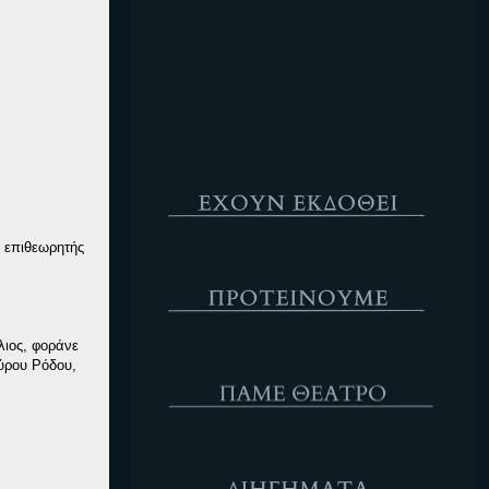
Κενό
Έχουν Εκδοθεί
ο επιθεωρητής
Προτέινουμε
λιος, φοράνε
ΘΕΑΤΡΟ
αύρου Ρόδου,
Διηγήματα