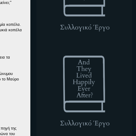
ίνει;"
μία κοπέλα.
λυκιά κοπέλα
ATLHEA
εια τα
μώνυμου
ω το Μαύρο
 πηγή της
ψώνα του