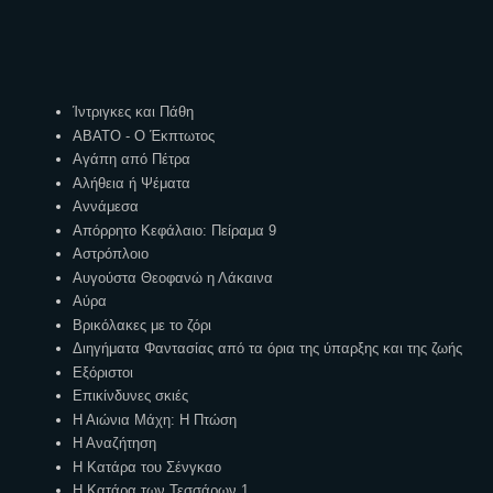
Ετικέτες
Ίντριγκες και Πάθη
ΑΒΑΤΟ - Ο Έκπτωτος
Αγάπη από Πέτρα
Αλήθεια ή Ψέματα
Αννάμεσα
Απόρρητο Κεφάλαιο: Πείραμα 9
Αστρόπλοιο
Αυγούστα Θεοφανώ η Λάκαινα
Αύρα
Βρικόλακες με το ζόρι
Διηγήματα Φαντασίας από τα όρια της ύπαρξης και της ζωής
Εξόριστοι
Επικίνδυνες σκιές
Η Αιώνια Μάχη: Η Πτώση
Η Αναζήτηση
Η Κατάρα του Σένγκαο
Η Κατάρα των Τεσσάρων 1