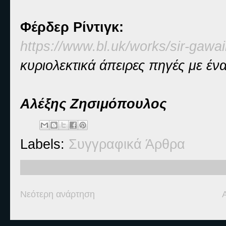
Φέρδερ Ρίντιγκ:
https://www.bl.uk/works/sir-gawa
κυριολεκτικά άπειρες πηγές με έν
Αλέξης Ζησιμόπουλος
Labels:
Συγγραφικά Άρθρα
Νεότερη ανάρτηση