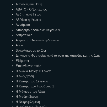
Ίντριγκες και Πάθη
ΑΒΑΤΟ - Ο Έκπτωτος
Αγάπη από Πέτρα
Αλήθεια ή Ψέματα
Αννάμεσα
Απόρρητο Κεφάλαιο: Πείραμα 9
Αστρόπλοιο
Αυγούστα Θεοφανώ η Λάκαινα
Αύρα
Βρικόλακες με το ζόρι
Διηγήματα Φαντασίας από τα όρια της ύπαρξης και της ζωής
Εξόριστοι
Επικίνδυνες σκιές
Η Αιώνια Μάχη: Η Πτώση
Η Αναζήτηση
Η Κατάρα του Σένγκαο
Η Κατάρα των Τεσσάρων 1
Η Μάγισσα του Αέρα
Η Μαύρη Σκόνη
Η Νεκροφιλημένη
Η γνώση των Ξωτικών