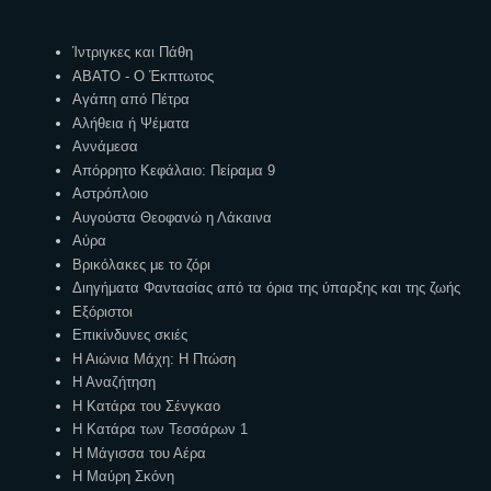
Ετικέτες
Ίντριγκες και Πάθη
ΑΒΑΤΟ - Ο Έκπτωτος
Αγάπη από Πέτρα
Αλήθεια ή Ψέματα
Αννάμεσα
Απόρρητο Κεφάλαιο: Πείραμα 9
Αστρόπλοιο
Αυγούστα Θεοφανώ η Λάκαινα
Αύρα
Βρικόλακες με το ζόρι
Διηγήματα Φαντασίας από τα όρια της ύπαρξης και της ζωής
Εξόριστοι
Επικίνδυνες σκιές
Η Αιώνια Μάχη: Η Πτώση
Η Αναζήτηση
Η Κατάρα του Σένγκαο
Η Κατάρα των Τεσσάρων 1
Η Μάγισσα του Αέρα
Η Μαύρη Σκόνη