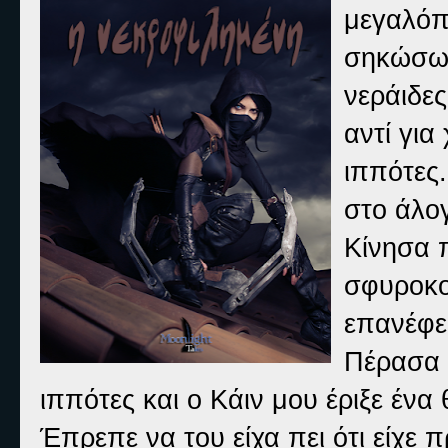
μεγαλόπ
σηκώσω 
νεράιδες
αντί για
ιππότες
στο άλογ
Κίνησα π
σφυροκο
επανέφε
Πέρασα 
ιππότες και ο Κάιν μου έριξε έν
Έπρεπε να του είχα πει ότι είχε π