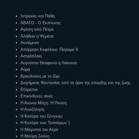
Ετικέτες
Ίντριγκες και Πάθη
ΑΒΑΤΟ - Ο Έκπτωτος
Αγάπη από Πέτρα
Αλήθεια ή Ψέματα
Αννάμεσα
Απόρρητο Κεφάλαιο: Πείραμα 9
Αστρόπλοιο
Αυγούστα Θεοφανώ η Λάκαινα
Αύρα
Βρικόλακες με το ζόρι
Διηγήματα Φαντασίας από τα όρια της ύπαρξης και της ζωής
Εξόριστοι
Επικίνδυνες σκιές
Η Αιώνια Μάχη: Η Πτώση
Η Αναζήτηση
Η Κατάρα του Σένγκαο
Η Κατάρα των Τεσσάρων 1
Η Μάγισσα του Αέρα
Η Μαύρη Σκόνη