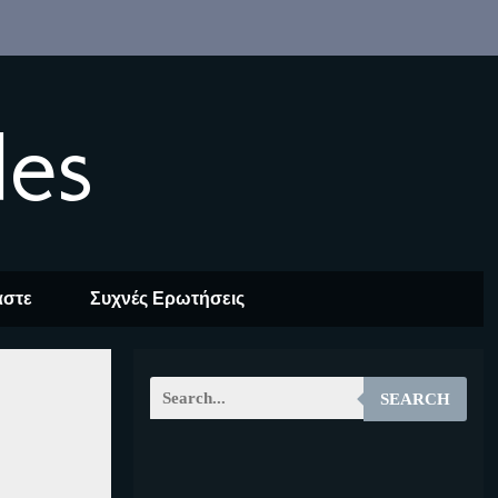
les
αστε
Συχνές Ερωτήσεις
SEARCH
EOALT