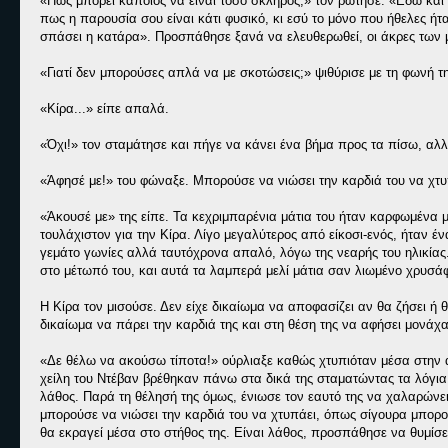
«Πώς μπορεί κάποιος να είναι τόσο σκληρός;» τον ρώτησε. «Εδώ και 
πως η παρουσία σου είναι κάτι φυσικό, κι εσύ το μόνο που ήθελες ή
σπάσει η κατάρα». Προσπάθησε ξανά να ελευθερωθεί, οι άκρες των μ
«Γιατί δεν μπορούσες απλά να με σκοτώσεις;» ψιθύρισε με τη φωνή 
«Κίρα...» είπε απαλά.
«Όχι!» τον σταμάτησε και πήγε να κάνει ένα βήμα προς τα πίσω, αλ
«Άφησέ με!» του φώναξε. Μπορούσε να νιώσει την καρδιά του να χτυ
«Άκουσέ με» της είπε. Τα κεχριμπαρένια μάτια του ήταν καρφωμένα μ
τουλάχιστον για την Κίρα. Λίγο μεγαλύτερος από είκοσι-ενός, ήταν 
γεμάτο γωνίες αλλά ταυτόχρονα απαλό, λόγω της νεαρής του ηλικίας. 
στο μέτωπό του, και αυτά τα λαμπερά μελί μάτια σαν λιωμένο χρυσάφ
Η Κίρα τον μισούσε. Δεν είχε δικαίωμα να αποφασίζει αν θα ζήσει ή θ
δικαίωμα να πάρει την καρδιά της και στη θέση της να αφήσει μονάχ
«Δε θέλω να ακούσω τίποτα!» ούρλιαξε καθώς χτυπιόταν μέσα στην α
χείλη του Ντέβαν βρέθηκαν πάνω στα δικά της σταματώντας τα λόγια 
λάθος. Παρά τη θέλησή της όμως, ένιωσε τον εαυτό της να χαλαρώνει
μπορούσε να νιώσει την καρδιά του να χτυπάει, όπως σίγουρα μπορούσ
θα εκραγεί μέσα στο στήθος της. Είναι λάθος, προσπάθησε να θυμίσει