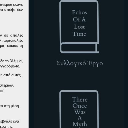
 ανέμου έκανε
ότι απόψε δεν
αν σε απαλές
ν πορτοκαλιές
ρα, έσκισε τη
ιδε το βλέμμα,
φεγγαρόφωτο.
ξω από αυτές.
TOWAM
στεριών.
ική
κο στη μέση
 έβγαλε ένα
έρα της.