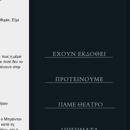
Κενό
θυμία; Είχε
Έχουν Εκδοθεί
ρε πως η μέρα
ι ποτέ δεν το
πέναντι στην
Προτέινουμε
ΘΕΑΤΡΟ
 ήταν
, ο Μπράντον
Διηγήματα
 κατά τη
κι», και η