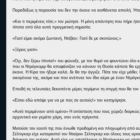
Παραδόξως η παρουσία του δεν την έκανε να αισθάνεται απειλή. Ήτα
«Και τι περιμένεις τότε;» τον ρώτησε. Η μόνη απάντηση που πήρε ήτ
τίποτα από όλα αυτά πραγματική σημασία;
«Γιατί είμαι ακόμα ζωντανή, Ντέβαν; Γιατί δε με σκοτώνεις;»
«Ξέρεις γιατί»
«Όχι, δεν ξέρω τίποτα!» του φώναξε, με τον θυμό να φουντώνει όλο κ
που οι Ντρόγκομιρ θα αποφάσιζαν να κάνουν τη Θυσία κάποτε θα ερχό
έκανε. Η Κίρα τον ήξερε καλά, δε θα την άγγιζε. Πότε τον είχε μάθε
οικογένεια της, ακόμα και που ανέπνεε τον ίδιο αέρα με έναν Ντρόγκ
Επειδή τις τελευταίες δεκαπέντε μέρες περίμενε τη στιγμή που θα τον
«Είσαι εδώ απόψε για να με πας σε αυτούς!» τον κατηγόρησε.
«Αυτό περιμένουν από εμένα» Η απόσταση που τους χώριζε διαρκώς λ
αρχοντικό και γεμάτο χάρη, σαν ενός πρίγκιπα.
Μισούσε τον εαυτό της που ένιωθε προδομένη και πληγωμένη από αυτ
Σέλτιγκαρ είχε καταραστεί τον Νταίρον Σέλτιγκαρ και όλους τους α
διάρκεια της ημέρας. Αυτό είχε ως αποτέλεσμα οι Ντρόγκομιρ να χάσ