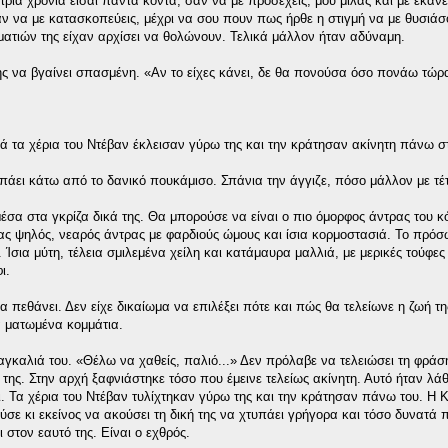
τρία χρόνια είσαι πάντα κοντά, σαν να με προσέχεις, μου μιλάς και με έκαν
ταν να με κατασκοπεύεις, μέχρι να σου πουν πως ήρθε η στιγμή να με θυσιάσ
ατιών της είχαν αρχίσει να θολώνουν. Τελικά μάλλον ήταν αδύναμη.
της να βγαίνει σπασμένη. «Αν το είχες κάνει, δε θα πονούσα όσο πονάω τώρ
λά τα χέρια του Ντέβαν έκλεισαν γύρω της και την κράτησαν ακίνητη πάνω σ
πάει κάτω από το δανικό πουκάμισο. Σπάνια την άγγιζε, πόσο μάλλον με τέτ
έσα στα γκρίζα δικά της. Θα μπορούσε να είναι ο πιο όμορφος άντρας του κ
ένας ψηλός, νεαρός άντρας με φαρδιούς ώμους και ίσια κορμοστασιά. Το πρό
Ίσια μύτη, τέλεια σμιλεμένα χείλη και κατάμαυρα μαλλιά, με μερικές τούφε
ι.
α πεθάνει. Δεν είχε δικαίωμα να επιλέξει πότε και πώς θα τελείωνε η ζωή της
α ματωμένα κομμάτια.
γκαλιά του. «Θέλω να χαθείς, παλιό...» Δεν πρόλαβε να τελειώσει τη φράση
της. Στην αρχή ξαφνιάστηκε τόσο που έμεινε τελείως ακίνητη. Αυτό ήταν λά
. Τα χέρια του Ντέβαν τυλίχτηκαν γύρω της και την κράτησαν πάνω του. Η 
ε κι εκείνος να ακούσει τη δική της να χτυπάει γρήγορα και τόσο δυνατά π
 στον εαυτό της. Είναι ο εχθρός.