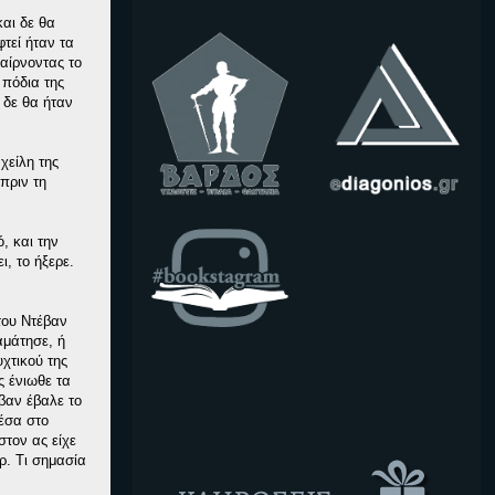
και δε θα
τεί ήταν τα
παίρνοντας το
 πόδια της
, δε θα ήταν
χείλη της
πριν τη
, και την
, το ήξερε.
του Ντέβαν
αμάτησε, ή
χτικού της
ς ένιωθε τα
βαν έβαλε το
μέσα στο
στον ας είχε
ρ. Τι σημασία