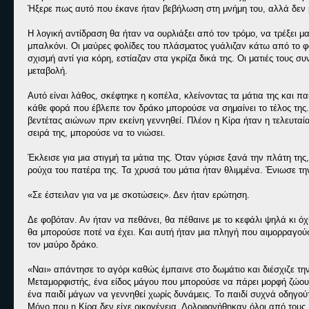
Ήξερε πως αυτό που έκανε ήταν βεβήλωση στη μνήμη του, αλλά δεν 
Η λογική αντίδραση θα ήταν να ουρλιάξει από τον τρόμο, να τρέξει μ
μπαλκόνι. Οι μαύρες φολίδες του πλάσματος γυάλιζαν κάτω από το φ
σχισμή αντί για κόρη, εστίαζαν στα γκρίζα δικά της. Οι ματιές τους 
μεταβολή.
Αυτό είναι λάθος, σκέφτηκε η κοπέλα, κλείνοντας τα μάτια της και 
κάθε φορά που έβλεπε τον δράκο μπορούσε να σημαίνει το τέλος της.
βεντέτας αιώνων πριν εκείνη γεννηθεί. Πλέον η Κίρα ήταν η τελευταία
σειρά της, μπορούσε να το νιώσει.
Έκλεισε για μια στιγμή τα μάτια της. Όταν γύρισε ξανά την πλάτη τη
ρούχα του πατέρα της. Τα χρυσά του μάτια ήταν θλιμμένα. Ένιωσε τη
«Σε έστειλαν για να με σκοτώσεις». Δεν ήταν ερώτηση.
Δε φοβόταν. Αν ήταν να πεθάνει, θα πέθαινε με το κεφάλι ψηλά κι όχ
θα μπορούσε ποτέ να έχει. Και αυτή ήταν μια πληγή που αιμορραγούσ
τον μαύρο δράκο.
«Ναι» απάντησε το αγόρι καθώς έμπαινε στο δωμάτιο και διέσχιζε τη
Μεταμορφιστής, ένα είδος μάγου που μπορούσε να πάρει μορφή ζώου, 
ένα παιδί μάγων να γεννηθεί χωρίς δυνάμεις. Το παιδί συχνά οδηγού
Μόνο που η Κίρα δεν είχε οικογένεια. Δολοφονήθηκαν όλοι από τους 