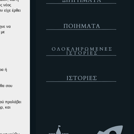
ς νέος
ν είχε έρθει
Ποιήματα
ηνε να
 με
Ολοκληρωμένες Ιστορίες
Ιστορίες
ρα ή
 θα σου
Κενό
τού προλάβει
ρ, και