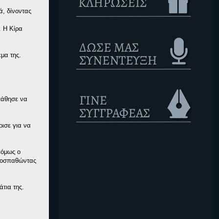
ά, δίνοντας
. Η Κίρα
μα της.
πάθησε να
ρισε για να
 όμως ο
προσπαθώντας
τια της.