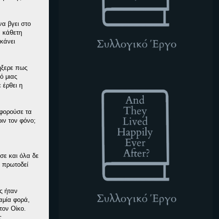
να βγει στο
α κάθετη
 κάνει
ήξερε πως
ATLHEA
ό μιας
 έρθει η
 φορούσε τα
ιν τον φόνο;
σε και όλα δε
ε πρωτοδεί
ς ήταν
αμία φορά,
τον Οίκο.
ς.