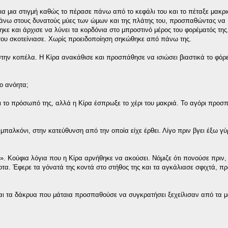
ια μια στιγμή καθώς το πέρασε πάνω από το κεφάλι του και το πέταξε μακρι
 πάνω στους δυνατούς μύες των ώμων και της πλάτης του, προσπαθώντας να
 και άρχισε να λύνει τα κορδόνια στο μπροστινό μέρος του φορέματός της
του σκοτείνιασε. Χωρίς προειδοποίηση σηκώθηκε από πάνω της.
στην κοπέλα. Η Κίρα ανακάθισε και προσπάθησε να ισιώσει βιαστικά το φόρε
ο ανόητα;
ει το πρόσωπό της, αλλά η Κίρα έσπρωξε το χέρι του μακριά. Το αγόρι προσ
παλκόνι, στην κατεύθυνση από την οποία είχε έρθει. Λίγο πριν βγει έξω γύ
υ». Κούφια λόγια που η Κίρα αρνήθηκε να ακούσει. Νόμιζε ότι πονούσε πριν,
ποτα. Έφερε τα γόνατά της κοντά στο στήθος της και τα αγκάλιασε σφιχτά, 
ι τα δάκρυα που μάταια προσπαθούσε να συγκρατήσει ξεχείλισαν από τα μά