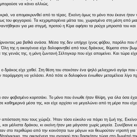
μπορούσε να κάνει αλλιώς.
ακριά, να απομακρυνθεί από το τέρας. Εκείνη όμως το μόνο που έκανε ήταν 
ως του φεγγαριού. Τα κεχριμπαρένια μάτια του, χωρισμένα στη μέση από μι
συναντήθηκαν για μια στιγμή, προτού η Κίρα αφήσει τα ρούχα μπροστά του και
παίρνοντας μια βαθιά ανάσα. Μέσα της δεν υπήρχε ίχνος φόβου, παρόλο που 
 Όλη της η οικογένεια είχε δολοφονηθεί από τους δράκους, θύματα στον βωμ
 της γενιάς της, η μόνη ζωντανή Σέλτιγκαρ που είχε απομείνει. Και τώρα είχε
ς, ο δράκος είχε χαθεί. Στη θέση του στεκόταν ένα ψηλό μελαχρινό αγόρι που
ν παρόρμηση να γελάσει. Από πότε οι δολοφόνοι ένιωθαν μεταμέλεια λίγο πρ
ι σαν φοβισμένο κοριτσάκι. Το μόνο που ένιωθε ήταν θλίψη, για όλα όσα έχα
ε καθημερινά μέσα της, και είχε αρχίσει να μεγαλώνει από τη μέρα που είχ
ν απόσταση που τους χώριζε. Ήταν τόσο εύκολο να πάρει τη ζωή της. Εκείνο
και μάλιστα δράκου, κι εκείνη ήταν μια μάγισσα χωρίς μαγεία. Συνέβαινε κ
ταν στο περιθώριο από την κοινότητα των μάγων και θεωρούταν ντροπή για 
Ντρόγκομιρ, την οικογένεια του αγοριού που βρισκόταν τώρα στο δωμάτιό τη