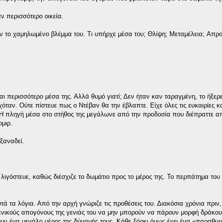
ν περισσότερο οικεία.
αν το χαμηλωμένο βλέμμα του. Τι υπήρχε μέσα του; Θλίψη; Μεταμέλεια; Aπρο
αι περισσότερο μέσα της. Αλλά θυμό γιατί; Δεν ήταν καν ταραγμένη, το ήξε
ταν. Ούτε πίστευε πως ο Ντέβαν θα την έβλαπτε. Είχε όλες τις ευκαιρίες κα
ι; Η πληγή μέσα στο στήθος της μεγάλωνε από την προδοσία που διέπραττε α
ομιρ.
 ξαναδεί.
ιγόστευε, καθώς διέσχιζε το δωμάτιο προς το μέρος της. Το περπάτημα του
ά τα λόγια. Από την αρχή γνώριζε τις προθέσεις του. Διακόσια χρόνια πριν
ρσενικούς απογόνους της γενιάς του να μην μπορούν να πάρουν μορφή δράκου
ουν ένα μεγάλο μέρος της δύναμής τους. Κάθε ξόρκι όμως έχει ένα «παραθυρά