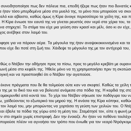
ά συνειδητοποίησε πως δεν πάλευε πια, επειδή ήξερε πως ήταν πιο δυνατός 
λα ήταν τόσο μπερδεμένα μέσα στο μυαλό της, το μόνο που μπορούσε να σκεφ
αλό και αβίαστο, καθώς όμως η Κίρα άνοιγε περισσότερο τα χείλη της, και 
Η Κίρα ένιωσε τον εαυτό της να γίνεται ρευστός σαν νερό στα χέρια του, τα
 στηριχτεί. Το στόμα του είχε μια γεύση σαν κρασί και μέλι, όσο κι αν είχε
χος ανέβηκε στον λαιμό του.
άφησε για να πάρουν αέρα. Τα μάγουλα της ήταν αναψοκοκκινισμένα και τα 
υ είχε δει ποτέ στη ζωή του. Χάιδεψε το μάγουλο της με τον αντίχειρά του, 
αθώς ο Ντέβαν την οδήγησε προς τα πίσω, προς το μεγάλο κρεβάτι με ουρανό
ή μέσα στο κεφάλι της. Ήθελε μόνο να τη χρησιμοποιήσει πριν τη σκοτώσει
γική και να προσποιηθεί ότι ο Ντέβαν την αγαπούσε.
 έκανε πράγματα που δε θα τολμούσε ούτε καν να σκεφτεί. Καθώς τα χείλη 
 της με το δικό του και να βολευτεί ανάμεσα στα πόδια της. Η καρδιά της στ
μακρυνθεί από κοντά του. Το χέρι του Ντέβαν σήκωσε τον ποδόγυρο του νυ
άνω, χαϊδεύοντας το εξωτερικό του μηρού της. Η ανάσα της Κίρα κόπηκε, καθώ
τον λαιμό του, μην μπορώντας να χορτάσει τη γεύση των χειλιών του. Ο Ντέ
και έβαλε τα πόδια της γύρω από τη μέση του. Σταμάτησέ τον, είπε η φωνή 
αν στο σημείο χωρίς επιστροφή. Δεν την ένοιαζε. Αν ήταν να πεθάνει τουλάχι
ν μπορούσε πλέον να αγνοήσει τον τρόπο που ένιωθε για τον νεαρό Ντρόγκομι