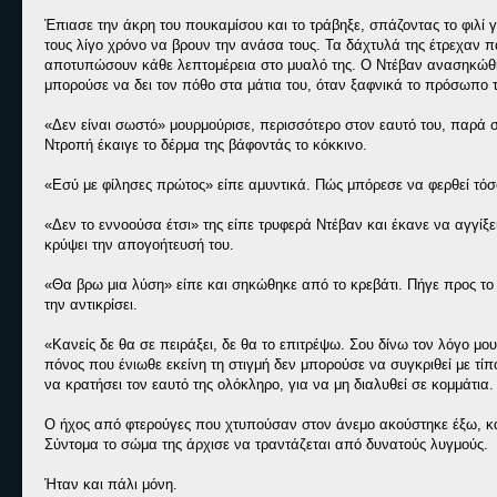
Έπιασε την άκρη του πουκαμίσου και το τράβηξε, σπάζοντας το φιλί γ
τους λίγο χρόνο να βρουν την ανάσα τους. Τα δάχτυλά της έτρεχαν
αποτυπώσουν κάθε λεπτομέρεια στο μυαλό της. Ο Ντέβαν ανασηκώθηκε
μπορούσε να δει τον πόθο στα μάτια του, όταν ξαφνικά το πρόσωπο 
«Δεν είναι σωστό» μουρμούρισε, περισσότερο στον εαυτό του, παρά 
Ντροπή έκαιγε το δέρμα της βάφοντάς το κόκκινο.
«Εσύ με φίλησες πρώτος» είπε αμυντικά. Πώς μπόρεσε να φερθεί τόσ
«Δεν το εννοούσα έτσι» της είπε τρυφερά Ντέβαν και έκανε να αγγίξ
κρύψει την απογοήτευσή του.
«Θα βρω μια λύση» είπε και σηκώθηκε από το κρεβάτι. Πήγε προς το μ
την αντικρίσει.
«Κανείς δε θα σε πειράξει, δε θα το επιτρέψω. Σου δίνω τον λόγο μο
πόνος που ένιωθε εκείνη τη στιγμή δεν μπορούσε να συγκριθεί με τί
να κρατήσει τον εαυτό της ολόκληρο, για να μη διαλυθεί σε κομμάτια.
Ο ήχος από φτερούγες που χτυπούσαν στον άνεμο ακούστηκε έξω, κα
Σύντομα το σώμα της άρχισε να τραντάζεται από δυνατούς λυγμούς.
Ήταν και πάλι μόνη.