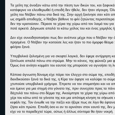
Τα χείλη της άνοιξαν κάτω από την πίεση των δικών του, και ξαφνικ
κατάφερνε να ελευθερωθεί ή επειδή δεν ήθελε, δεν ήταν σίγουρη. Ό
χείλη του Ντέβαν πάνω στα δικά της. Στην αρχή ξεκίνησε σαν κάτι απ
ως σημάδι αποδοχής, ο Ντέβαν βάθυνε το φιλί ζητώντας περισσότερα. 
δεν την κρατούσαν. Πέρασε τα χέρια της γύρω από τον λαιμό του για να
ποτέ αρκετό. Δάγκωσε απαλά το κάτω χείλος του και ένας χαμηλός ή
Δεν είχε συνειδητοποιήσει πως δεν ανέπνεε μέχρι που ο Ντέβαν την 
πρησμένα. Ο Ντέβαν την κοιτούσε λες και ήταν το πιο όμορφο θέαμα πο
φιλήσει ξανά.
Υπερβολικά ζαλισμένη για να σκεφτεί λογικά, δεν έφερε αντίρρηση κ
ξάπλωσε απαλά πάνω στο στρώμα. Μην το κάνεις, της φώναζε μια φων
Όμως ένα ανόητο κομμάτι του εαυτού της μπορούσε να αγνοήσει τη λο
Κάποια άγνωστη δύναμη είχε πάρει τον έλεγχο στο σώμα της, επειδή
διεκδικούσαν ξανά τα δικά της, η Κίρα τον άφησε να καλύψει το σώμα
χτυπούσε υπερβολικά γρήγορα. Έπρεπε να τον σταματήσει και να απο
και έμεινε για μια στιγμή στο γόνατο της, πριν συνεχίσει προς τα π
δάχτυλά του πάνω στο δέρμα της. Ακούμπησε τα χέρια της γύρω από 
χέρι του κάτω από τα γόνατα της και μια απότομη κίνηση τα σήκωσε 
κεφάλι της. Τον ένιωθε να την πιέζει και ήξερε πως σε λίγο θα έφταν
ζήσει κάτι πρώτα. Επειδή όσο κι αν το αρνιόταν στον εαυτό της, δε
είχε να το παραδεχτεί τώρα, ούτως ή άλλως σύντομα θα ήταν νεκρή.