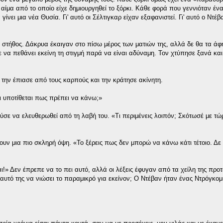
ίμα από το οποίο είχε δημιουργηθεί το ξόρκι. Κάθε φορά που γεννιόταν ένα
ει μια νέα Θυσία. Γι' αυτό οι Σέλτιγκαρ είχαν εξαφανιστεί. Γι' αυτό ο Ντέβα
το στήθος. Δάκρυα έκαιγαν στο πίσω μέρος των ματιών της, αλλά δε θα τα άφ
να πεθάνει εκείνη τη στιγμή παρά να είναι αδύναμη. Τον χτύπησε ξανά και
 την έπιασε από τους καρπούς και την κράτησε ακίνητη.
 Τι υποτίθεται πως πρέπει να κάνω;»
ύσε να ελευθερωθεί από τη λαβή του. «Τι περιμένεις λοιπόν; Σκότωσέ με τώ
ρνουν μια πιο σκληρή όψη. «Το ξέρεις πως δεν μπορώ να κάνω κάτι τέτοιο. Δε
!» Δεν έπρεπε να το πει αυτό, αλλά οι λέξεις έφυγαν από τα χείλη της προ
αυτό της να νιώσει το παραμικρό για εκείνον; Ο Ντέβαν ήταν ένας Ντρόγκομι