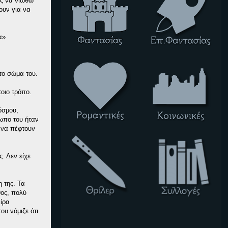
ες να νιώθω
ουν για να
α»
το σώμα του.
οιο τρόπο.
όσμου,
σωπο του ήταν
ς να πέφτουν
. Δεν είχε
 της. Τα
θος, πολύ
Κίρα
ου νόμιζε ότι