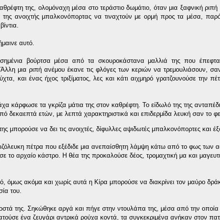
θρέφτη της, ολομόναχη μέσα στο τεράστιο δωμάτιο, όταν μια ξαφνική ριπή
ς της ανοιχτής μπαλκονόπορτας να τιναχτούν με ορμή προς τα μέσα, παρ
βίντια.
ήμαινε αυτό.
ασημένια βούρτσα μέσα από τα σκουροκάστανα μαλλιά της που έπεφτ
. Άλλη μια ριπή ανέμου έκανε τις φλόγες των κεριών να τρεμουλιάσουν, σα
χτα, και ένας ήχος τριξίματος, λες και κάτι αιχμηρό γρατζουνούσε την πέτ
νάχα κάρφωσε τα γκρίζα μάτια της στον καθρέφτη. Το είδωλό της της ανταπέδ
πό δεκαεπτά ετών, με λεπτά χαρακτηριστικά και επιδερμίδα λευκή σαν το 
ς μπορούσε να δει τις ανοιχτές, δίφυλλες αψιδωτές μπαλκονόπορτες και έ
κριζόλευκη πέτρα που εξέδιδε μια ανεπαίσθητη λάμψη κάτω από το φως των α
 το αρχαίο κάστρο. Η θέα της προκαλούσε δέος, τρομαχτική μα και μαγευτ
, όμως ακόμα και χωρίς αυτά η Κίρα μπορούσε να διακρίνει τον μαύρο δρά
σία του.
οστά της. Σηκώθηκε αργά και πήγε στην ντουλάπα της, μέσα από την οποία
ατούσε ένα ζευγάρι αντρικά ρούχα κοντά, τα συγκεκριμένα ανήκαν στον πατ