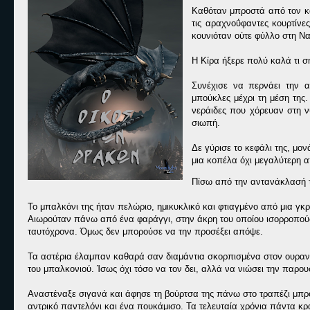
Καθόταν μπροστά από τον κα
τις αραχνοΰφαντες κουρτίνε
κουνιόταν ούτε φύλλο στη Να
Η Κίρα ήξερε πολύ καλά τι σ
Συνέχισε να περνάει την 
μπούκλες μέχρι τη μέση της
νεράιδες που χόρευαν στη νύ
σιωπή.
Δε γύρισε το κεφάλι της, μο
μια κοπέλα όχι μεγαλύτερη α
Πίσω από την αντανάκλασή τη
Το μπαλκόνι της ήταν πελώριο, ημικυκλικό και φτιαγμένο από μια γ
Αιωρούταν πάνω από ένα φαράγγι, στην άκρη του οποίου ισορροπούσε
ταυτόχρονα. Όμως δεν μπορούσε να την προσέξει απόψε.
Τα αστέρια έλαμπαν καθαρά σαν διαμάντια σκορπισμένα στον ουρανό
του μπαλκονιού. Ίσως όχι τόσο να τον δει, αλλά να νιώσει την παρου
Αναστέναξε σιγανά και άφησε τη βούρτσα της πάνω στο τραπέζι μπρ
αντρικό παντελόνι και ένα πουκάμισο. Τα τελευταία χρόνια πάντα κρ