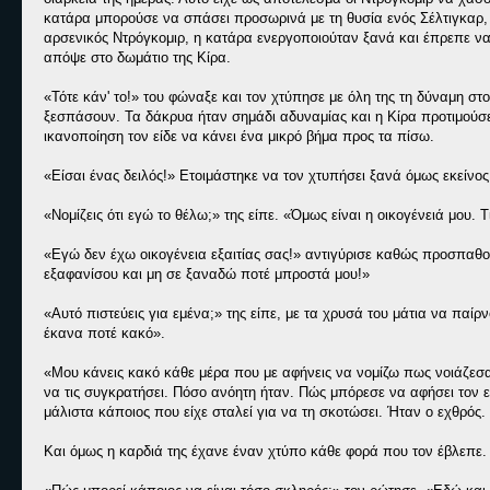
κατάρα μπορούσε να σπάσει προσωρινά με τη θυσία ενός Σέλτιγκαρ, α
αρσενικός Ντρόγκομιρ, η κατάρα ενεργοποιούταν ξανά και έπρεπε να γίν
απόψε στο δωμάτιο της Κίρα.
«Τότε κάν' το!» του φώναξε και τον χτύπησε με όλη της τη δύναμη σ
ξεσπάσουν. Τα δάκρυα ήταν σημάδι αδυναμίας και η Κίρα προτιμούσε 
ικανοποίηση τον είδε να κάνει ένα μικρό βήμα προς τα πίσω.
«Είσαι ένας δειλός!» Ετοιμάστηκε να τον χτυπήσει ξανά όμως εκείνος
«Νομίζεις ότι εγώ το θέλω;» της είπε. «Όμως είναι η οικογένειά μου.
«Εγώ δεν έχω οικογένεια εξαιτίας σας!» αντιγύρισε καθώς προσπαθο
εξαφανίσου και μη σε ξαναδώ ποτέ μπροστά μου!»
«Αυτό πιστεύεις για εμένα;» της είπε, με τα χρυσά του μάτια να παί
έκανα ποτέ κακό».
«Μου κάνεις κακό κάθε μέρα που με αφήνεις να νομίζω πως νοιάζεσαι
να τις συγκρατήσει. Πόσο ανόητη ήταν. Πώς μπόρεσε να αφήσει τον ε
μάλιστα κάποιος που είχε σταλεί για να τη σκοτώσει. Ήταν ο εχθρός.
Και όμως η καρδιά της έχανε έναν χτύπο κάθε φορά που τον έβλεπε.