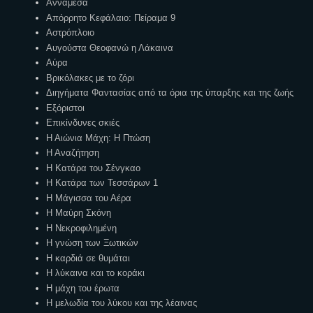
Αννάμεσα
Απόρρητο Κεφάλαιο: Πείραμα 9
Αστρόπλοιο
Αυγούστα Θεοφανώ η Λάκαινα
Αύρα
Βρικόλακες με το ζόρι
Διηγήματα Φαντασίας από τα όρια της ύπαρξης και της ζωής
Εξόριστοι
Επικίνδυνες σκιές
Η Αιώνια Μάχη: Η Πτώση
Η Αναζήτηση
Η Κατάρα του Σένγκαο
Η Κατάρα των Τεσσάρων 1
Η Μάγισσα του Αέρα
Η Μαύρη Σκόνη
Η Νεκροφιλημένη
Η γνώση των Ξωτικών
Η καρδιά σε θυμάται
Η λύκαινα και το κοράκι
Η μάχη του έρωτα
Η μελωδία του λύκου και της λέαινας