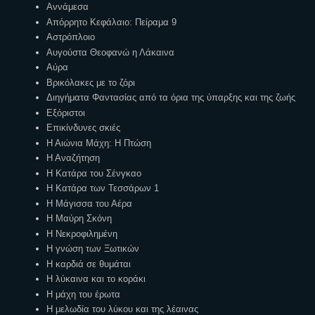
Αννάμεσα
Απόρρητο Κεφάλαιο: Πείραμα 9
Αστρόπλοιο
Αυγούστα Θεοφανώ η Λάκαινα
Αύρα
Βρικόλακες με το ζόρι
Διηγήματα Φαντασίας από τα όρια της ύπαρξης και της ζωής
Εξόριστοι
Επικίνδυνες σκιές
Η Αιώνια Μάχη: Η Πτώση
Η Αναζήτηση
Η Κατάρα του Σένγκαο
Η Κατάρα των Τεσσάρων 1
Η Μάγισσα του Αέρα
Η Μαύρη Σκόνη
Η Νεκροφιλημένη
Η γνώση των Ξωτικών
Η καρδιά σε θυμάται
Η λύκαινα και το κοράκι
Η μάχη του έρωτα
Η μελωδία του λύκου και της λέαινας