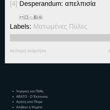
[4]
Desperandum: απελπισία
Labels:
Ματωμένες Πύλες
Νεότερη ανάρτηση
Ετικέτες
Ίντριγκες και Πάθη
ΑΒΑΤΟ - Ο Έκπτωτος
Αγάπη από Πέτρα
Αλήθεια ή Ψέματα