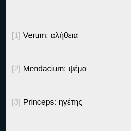
[1]
Verum: αλήθεια
[2]
Mendacium: ψέμα
[3]
Princeps: ηγέτης