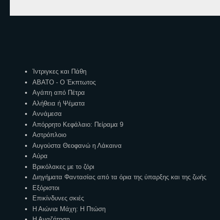
Ετικέτες
Ίντριγκες και Πάθη
ΑΒΑΤΟ - Ο Έκπτωτος
Αγάπη από Πέτρα
Αλήθεια ή Ψέματα
Αννάμεσα
Απόρρητο Κεφάλαιο: Πείραμα 9
Αστρόπλοιο
Αυγούστα Θεοφανώ η Λάκαινα
Αύρα
Βρικόλακες με το ζόρι
Διηγήματα Φαντασίας από τα όρια της ύπαρξης και της ζωής
Εξόριστοι
Επικίνδυνες σκιές
Η Αιώνια Μάχη: Η Πτώση
Η Αναζήτηση