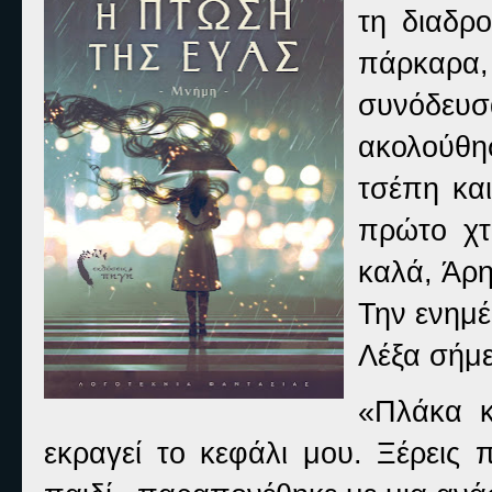
τη διαδρ
πάρκαρα,
συνόδευ
ακολούθη
τσέπη κα
πρώτο χτ
καλά, Άρη
Την ενημ
Λέξα σήμ
«Πλάκα κ
εκραγεί το κεφάλι μου. Ξέρεις