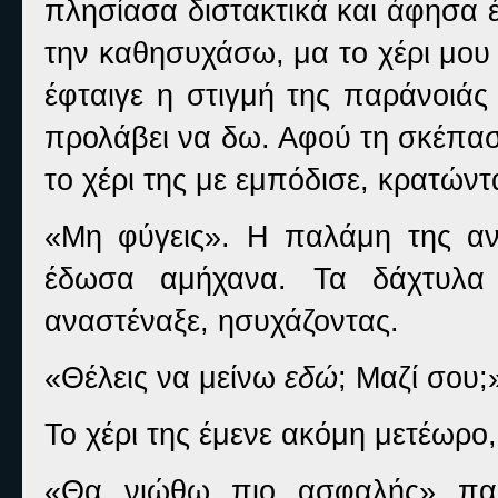
πλησίασα διστακτικά και άφησα 
την καθησυχάσω, μα το χέρι μου
έφταιγε η στιγμή της παράνοιάς
προλάβει να δω. Αφού τη σκέπασ
το χέρι της με εμπόδισε, κρατών
«Μη φύγεις». Η παλάμη της αν
έδωσα αμήχανα. Τα δάχτυλα
αναστέναξε, ησυχάζοντας.
«Θέλεις να μείνω
εδώ
; Μαζί σου;
Το χέρι της έμενε ακόμη μετέωρο
«Θα νιώθω πιο ασφαλής» παρ