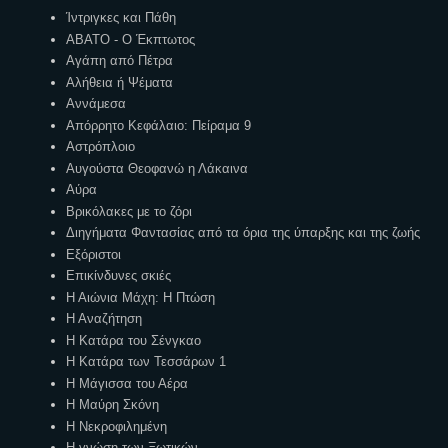
Ίντριγκες και Πάθη
ΑΒΑΤΟ - Ο Έκπτωτος
Αγάπη από Πέτρα
Αλήθεια ή Ψέματα
Αννάμεσα
Απόρρητο Κεφάλαιο: Πείραμα 9
Αστρόπλοιο
Αυγούστα Θεοφανώ η Λάκαινα
Αύρα
Βρικόλακες με το ζόρι
Διηγήματα Φαντασίας από τα όρια της ύπαρξης και της ζωής
Εξόριστοι
Επικίνδυνες σκιές
Η Αιώνια Μάχη: Η Πτώση
Η Αναζήτηση
Η Κατάρα του Σένγκαο
Η Κατάρα των Τεσσάρων 1
Η Μάγισσα του Αέρα
Η Μαύρη Σκόνη
Η Νεκροφιλημένη
Η γνώση των Ξωτικών