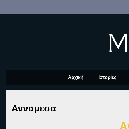
M
Αρχική
Ιστορίες
Αννάμεσα
Α