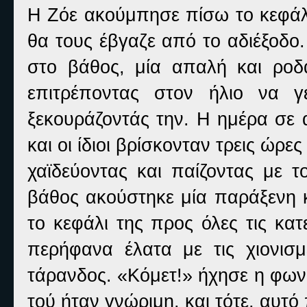
Η Ζόε ακούμπησε πίσω το κεφάλι
θα τους έβγαζε από το αδιέξοδο
στο βάθος, μία απαλή και ροδ
επιτρέποντας στον ήλιο να γ
ξεκουράζοντάς την. Η ημέρα σε α
και οι ίδιοι βρίσκονταν τρεις ώρε
χαϊδεύοντας και παίζοντας με τ
βάθος ακούστηκε μία παράξενη 
το κεφάλι της προς όλες τις κα
περήφανα έλατα με τις χιονισ
τάρανδος. «Κόμετ!» ήχησε η φων
τού ήταν γνώριμη, και τότε, αυτ