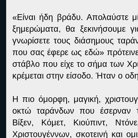
«Είναι ήδη βράδυ. Απολαύστε μί
ξημερώματα, θα ξεκινήσουμε 
γνωρίσετε τους διάσημους ταρά
που σας έφερε ως εδώ» πρότεινε
στάβλο που είχε το σήμα των Χρ
κρέμεται στην είσοδο. Ήταν ο οδ
Η πιο όμορφη, μαγική, χριστουγ
οκτώ ταράνδων που έσερναν τ
Βίξεν, Κόμετ, Κιούπιντ, Ντό
Χριστουγέννων, σκοτεινή και ομ