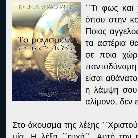
΄΄Τι φως και
όπου στην κο
Ποιος άγγελος
τα αστέρια θ
σε ποια χώρ
παντοδύναμη
είσαι αθάνατο
η λάμψη σου
αλίμονο, δεν ε
Στο άκουσμα της λέξης ΄΄Χριστού
μία. Η λέξη ΄΄ευχή΄΄. Αυτή την