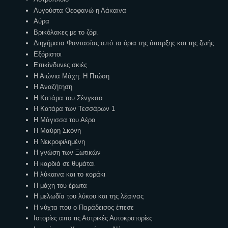
Αυγούστα Θεοφανώ η Λάκαινα
Αύρα
Βρικόλακες με το ζόρι
Διηγήματα Φαντασίας από τα όρια της ύπαρξης και της ζωής
Εξόριστοι
Επικίνδυνες σκιές
Η Αιώνια Μάχη: Η Πτώση
Η Αναζήτηση
Η Κατάρα του Σένγκαο
Η Κατάρα των Τεσσάρων 1
Η Μάγισσα του Αέρα
Η Μαύρη Σκόνη
Η Νεκροφιλημένη
Η γνώση των Ξωτικών
Η καρδιά σε θυμάται
Η λύκαινα και το κοράκι
Η μάχη του έρωτα
Η μελωδία του λύκου και της λέαινας
Η νύχτα που ο Παράδεισος έπεσε
Ιστορίες απο τις Αστρικές Αυτοκρατορίες