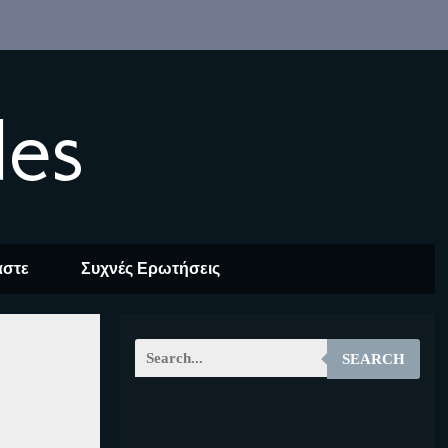
les
αστε
Συχνές Ερωτήσεις
SEARCH
EOALT