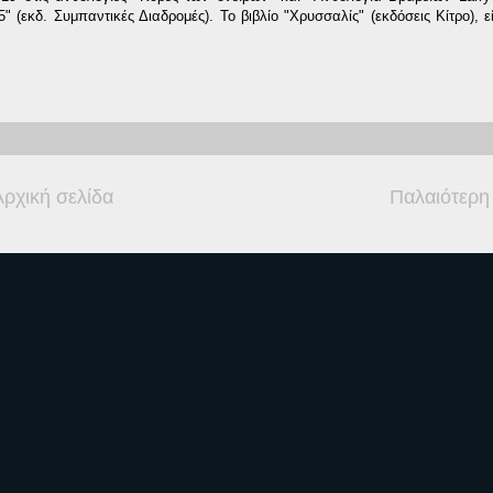
" (εκδ. Συμπαντικές Διαδρομές). Το βιβλίο "Χρυσσαλίς" (εκδόσεις Κίτρο), ε
Αρχική σελίδα
Παλαιότερη