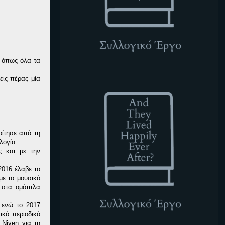
, όπως όλα τα
ATLHEA
εις πέρας μία
οίτησε από τη
λογία.
ς και με την
2016 έλαβε το
με το μουσικό
στα ομότιτλα
, ενώ το 2017
ικό περιοδικό
 Niven για τη