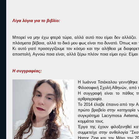
Λίγα λόγια για το βιβλίο:
Μπορεί να μην έχω φτερά τώρα, αλλά αυτό που είμαι δεν αλλάζει. 
πλάσματα βέβαια, αλλά το δικό μου φως είναι πιο δυνατό. Όπως και 
Κι αυτό γιατί προσεγγίζουμε τον κόσμο και την αλήθεια με διαφορ
αποστολή. Αγνοώ ποια είναι, αλλά ξέρω πλέον ποια είμαι εγώ: Είμαι 
Η συγγραφέας:
Η Ιωάννα Τσιάκαλου γεννήθηκε σ
Φιλοσοφική Σχολή Αθηνών, από τ
Η συγγραφή είναι το πάθος τη
αρθρογραφία.
Το 2014 έλαβε έπαινο από την Α
πρώτο βραβείο στην κατηγορία ν
συγκρότημα Lacrymosa Aeterna,
κομμάτια τους.
Έργα της έχουν φιλοξενηθεί κατ
συμμετείχε στην ανθολογία "Σκοτ
Horror Zine και τον Μάιο του 2