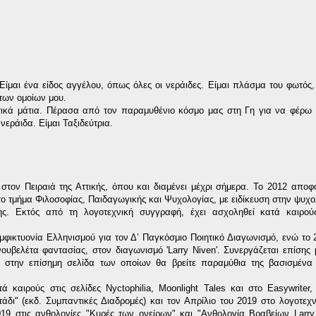
Είμαι ένα είδος αγγέλου, όπως όλες οι νεράιδες. Είμαι πλάσμα του φωτός
των ομοίων μου.
ετικά μάτια. Πέρασα από τον παραμυθένιο κόσμο μας στη Γη για να φέρω 
νεράιδα. Είμαι Ταξιδεύτρια.
τον Πειραιά της Αττικής, όπου και διαμένει μέχρι σήμερα. Το 2012 αποφ
ο τμήμα Φιλοσοφίας, Παιδαγωγικής και Ψυχολογίας, με ειδίκευση στην ψυχο
ς. Εκτός από τη λογοτεχνική συγγραφή, έχει ασχοληθεί κατά καιρού
μφικτυονία Ελληνισμού για τον Δ’ Παγκόσμιο Ποιητικό Διαγωνισμό, ενώ το 
ουβελέτα φαντασίας, στον διαγωνισμό 'Larry Niven'. Συνεργάζεται επίσης 
 στην επίσημη σελίδα των οποίων θα βρείτε παραμύθια της βασισμένα 
ά καιρούς στις σελίδες Nyctophilia, Moonlight Tales και στο Easywriter
άδι" (εκδ. Συμπαντικές Διαδρομές) και τον Απρίλιο του 2019 στο λογοτεχν
019 στις ανθολογίες "Κυρές των ονείρων" και "Ανθολογία Βραβείων Larry