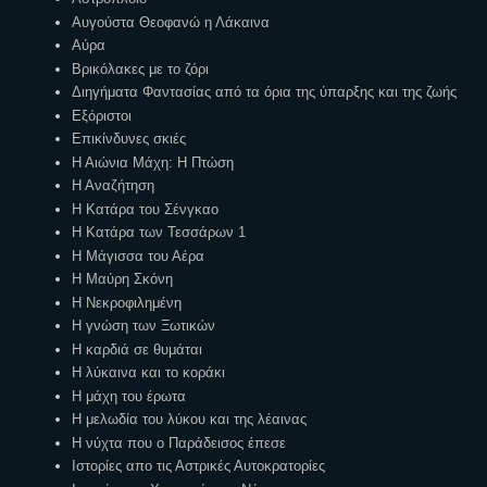
Αυγούστα Θεοφανώ η Λάκαινα
Αύρα
Βρικόλακες με το ζόρι
Διηγήματα Φαντασίας από τα όρια της ύπαρξης και της ζωής
Εξόριστοι
Επικίνδυνες σκιές
Η Αιώνια Μάχη: Η Πτώση
Η Αναζήτηση
Η Κατάρα του Σένγκαο
Η Κατάρα των Τεσσάρων 1
Η Μάγισσα του Αέρα
Η Μαύρη Σκόνη
Η Νεκροφιλημένη
Η γνώση των Ξωτικών
Η καρδιά σε θυμάται
Η λύκαινα και το κοράκι
Η μάχη του έρωτα
Η μελωδία του λύκου και της λέαινας
Η νύχτα που ο Παράδεισος έπεσε
Ιστορίες απο τις Αστρικές Αυτοκρατορίες