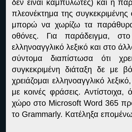
δεν είναι καμπυλωτές) και η πα
πλεονέκτημα της συγκεκριμένης ο
μπορώ να χωρίζω τα παράθυρα
οθόνες. Για παράδειγμα, στ
ελληνοαγγλικό λεξικό και στο άλλ
σύντομα διαπίστωσα ότι χρε
συγκεκριμένη διάταξη δε με β
χρειάζομαι ελληνοαγγλικό λεξικ
με κοινές φράσεις. Αντίστοιχα, 
χώρο στο Microsoft Word 365 πρ
το Grammarly. Κατέληξα επομέν