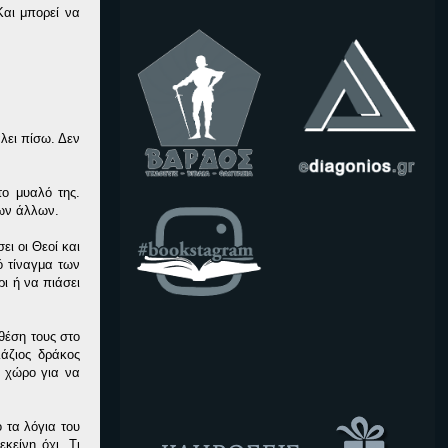
Και μπορεί να
άλει πίσω. Δεν
το μυαλό της.
των άλλων.
ι οι Θεοί και
ό τίναγμα των
ι ή να πιάσει
θέση τους στο
άζιος δράκος
ό χώρο για να
 τα λόγια του
κείνη όχι. Τι