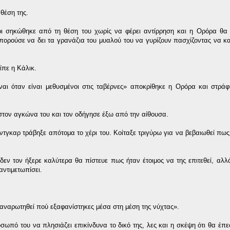
θέση της.
ρι σηκώθηκε από τη θέση του χωρίς να φέρει αντίρρηση και η Ορόρα θα
 Μπορούσε να δει τα γρανάζια του μυαλού του να γυρίζουν πασχίζοντας να κα
ίπε η Κάλικ.
ίναι όταν είναι μεθυσμένοι στις ταβέρνες» αποκρίθηκε η Ορόρα και στρά
 στον αγκώνα του και τον οδήγησε έξω από την αίθουσα.
τγκαρ τράβηξε απότομα το χέρι του. Κοίταξε τριγύρω για να βεβαιωθεί πω
ν δεν τον ήξερε καλύτερα θα πίστευε πως ήταν έτοιμος να της επιτεθεί, αλλ
ντιμετωπίσει.
 αναρωτηθεί πού εξαφανίστηκες μέσα στη μέση της νύχτας».
σωπό του να πλησιάζει επικίνδυνα το δικό της, λες και η σκέψη ότι θα έπε