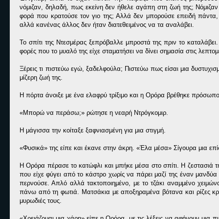
νόμιζαν, δηλαδή, πως εκείνη δεν ήθελε αγάπη στη ζωή της; Νόμιζα
φορά που κρατούσε τον γιο της; Αλλά δεν μπορούσε επειδή πάντα
αλλά κανένας άλλος δεν ήταν διατεθειμένος να τα αναλάβει.
Το σπίτι της Ντεσμέρας ξεπρόβαλλε μπροστά της πριν το καταλάβει.
φορές που το μυαλό της είχε σταματήσει να δίνει σημασία στις λεπτομ
Ξέρεις τι πιστεύω εγώ, ξαδελφούλα; Πιστεύω πως είσαι μια δυστυχισμ
μίζερη ζωή της.
Η πόρτα άνοιξε με ένα ελαφρύ τρίξιμο και η Ορόρα βρέθηκε πρόσωπο
«Μπορώ να περάσω;» ρώτησε η νεαρή Ντρόγκομιρ.
Η μάγισσα την κοίταξε ξαφνιασμένη για μια στιγμή.
«Φυσικά» της είπε και έκανε στην άκρη. «Έλα μέσα» Σίγουρα μια επί
Η Ορόρα πέρασε το κατώφλι και μπήκε μέσα στο σπίτι. Η ζεστασιά τ
που είχε φύγει από το κάστρο χωρίς να πάρει μαζί της έναν μανδύα 
περνούσε. Απλό αλλά τακτοποιημένο, με το τζάκι αναμμένο χειμώνα
πάνω από τη φωτιά. Ματσάκια με αποξηραμένα βότανα και ρίζες κρ
μυρωδιές τους.
«Χρειάζομαι μια χάρη» είπε η Ορόρα, με τις λέξεις να αφήνουν μια