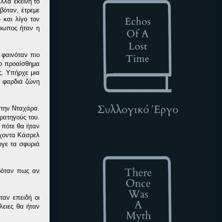
λλά εκείνη το
βόταν, έτρεμε
 και λίγο τον
θρωπος ήταν η
 φαινόταν πιο
μο προαίσθημα
ς. Υπήρχε μια
η φαρδιά ζώνη
 στην Νταχάρα.
ρατηγούς του.
 πότε θα ήταν
ρχοντα Κάσρελ
TOWAM
υγε τα σφυριά
βόταν πως αν
ταν επειδή οι
λειες θα ήταν