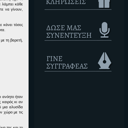
α λάμπει κάθε
πε να γίνουν,
ε κάνει τόσες
ρτα.
 με τη βαρετή,
ο ανόητο ήταν
 καιρός κι αν
ό μια αλυσίδα
ν χώρο με τις
νη της και το