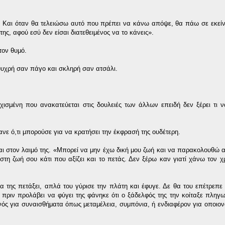
ένα. Και όταν θα τελειώσω αυτό που πρέπει να κάνω απόψε, θα πάω σε εκεί
της, αφού εσύ δεν είσαι διατεθειμένος να το κάνεις».
τον θυμό.
 ψυχρή σαν πάγο και σκληρή σαν ατσάλι.
χισμένη που ανακατεύεται στις δουλειές των άλλων επειδή δεν ξέρει τι ν
νε ό,τι μπορούσε για να κρατήσει την έκφρασή της ουδέτερη.
ται στον λαιμό της. «Μπορεί να μην έχω δική μου ζωή και να παρακολουθώ α
στη ζωή σου κάτι που αξίζει και το πετάς. Δεν ξέρω καν γιατί χάνω τον χ
 της πετάξει, απλά του γύρισε την πλάτη και έφυγε. Δε θα του επέτρεπε 
πριν προλάβει να φύγει της φάνηκε ότι ο ξάδελφός της την κοίταξε πληγω
νός για συναισθήματα όπως μεταμέλεια, συμπόνια, ή ενδιαφέρον για οποιο