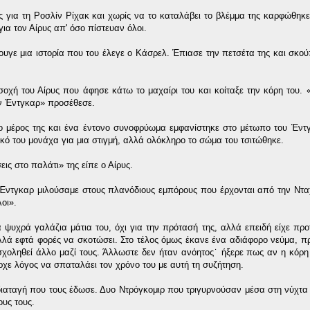
ες για τη Ροσλίν Ρίχακ και χωρίς να το καταλάβει το βλέμμα της καρφώθηκ
α τον Αίρυς απ' όσο πίστευαν όλοι.
ε μια ιστορία που του έλεγε ο Κάσρελ. Έπιασε την πετσέτα της και σκού
οχή του Αίρυς που άφησε κάτω το μαχαίρι του και κοίταξε την κόρη του.
ον Έντγκαρ» προσέθεσε.
ο μέρος της και ένα έντονο συνοφρύωμα εμφανίστηκε στο μέτωπο του Έντ
ικό του μονάχα για μια στιγμή, αλλά ολόκληρο το σώμα του τσιτώθηκε.
ις στο παλάτι» της είπε ο Αίρυς.
ο Έντγκαρ μιλούσαμε στους πλανόδιους εμπόρους που έρχονται από την Ντ
οι».
 ψυχρά γαλάζια μάτια του, όχι για την πρότασή της, αλλά επειδή είχε προτ
 αλλά εφτά φορές να σκοτώσει. Στο τέλος όμως έκανε ένα αδιάφορο νεύμα, π
σχοληθεί άλλο μαζί τους. Άλλωστε δεν ήταν ανόητος˙ ήξερε πως αν η κόρη
ρχε λόγος να σπαταλάει τον χρόνο του με αυτή τη συζήτηση.
 διαταγή που τους έδωσε. Δυο Ντρόγκομιρ που τριγυρνούσαν μέσα στη νύχτα 
ους τους.