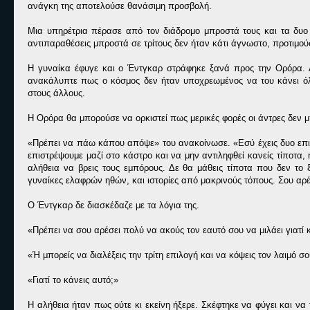
ανάγκη της αποτελούσε θανάσιμη προσβολή.
Μια υπηρέτρια πέρασε από τον διάδρομο μπροστά τους και τα δυο
αντιπαραθέσεις μπροστά σε τρίτους δεν ήταν κάτι άγνωστο, προτιμού
Η γυναίκα έφυγε και ο Έντγκαρ στράφηκε ξανά προς την Ορόρα. 
ανακάλυπτε πως ο κόσμος δεν ήταν υποχρεωμένος να του κάνει όλα
στους άλλους.
Η Ορόρα θα μπορούσε να ορκιστεί πως μερικές φορές οι άντρες δεν
«Πρέπει να πάω κάπου απόψε» του ανακοίνωσε. «Εσύ έχεις δυο επι
επιστρέψουμε μαζί στο κάστρο και να μην αντιληφθεί κανείς τίποτα,
αλήθεια να βρεις τους εμπόρους. Δε θα μάθεις τίποτα που δεν το 
γυναίκες ελαφρών ηθών, και ιστορίες από μακρινούς τόπους. Σου αρέσ
Ο Έντγκαρ δε διασκέδαζε με τα λόγια της.
«Πρέπει να σου αρέσει πολύ να ακούς τον εαυτό σου να μιλάει γιατί 
«Ή μπορείς να διαλέξεις την τρίτη επιλογή και να κόψεις τον λαιμό σο
«Γιατί το κάνεις αυτό;»
Η αλήθεια ήταν πως ούτε κι εκείνη ήξερε. Σκέφτηκε να φύγει και ν