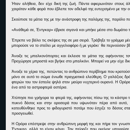
Ήταν αλήθεια, δεν είχε δική της ζωή. Πάντα αφιερωνόταν στους άλλ
χαιρόταν κάθε φορά που έβλεπε τον αδελφό της ευτυχισμένο με την οι
Σκούπισε τα μάτια της με την ανάστροφη της παλάμης της, παρόλο πο
«Ανάθεμά σε, Έντγκαρ» έβρισε σιγανά και μπήκε μέσα στο δωμάτιο τ
Έπρεπε να βάλει τις σκέψεις της σε μια σειρά. Τράβηξε το γράμμα μέ
μπορούσε να το στείλει με αγγελιοφόρο ή με γεράκι˙ θα περνούσαν β
Άνοιξε τις μπαλκονόπορτες και έκλεισε τα μάτια της αφήνοντας τ
Προχώρησε μπροστά και βγήκε στο μπαλκόνι. Μπορεί να μην είχε δική
Άνοιξε τα χέρια της, πετώντας το ανθρώπινο περίβλημα που κρατούσε
μόνο σε αυτό το σώμα ένιωθε πραγματικά ελεύθερη. Ο γαλάζιος δρά
φτερών του τον έστειλε ψηλά στον μαύρο νυχτερινό ουρανό. Η Ορόρ
ένα από τα αστραφτερά αστέρια.
Χτύπησε πιο γρήγορα τα φτερά της, αφήνοντας πίσω της το κάστρο τ
πυκνό δάσος και στην οροσειρά που υψωνόταν πέρα από αυτό, με
κατευθύνθηκε προς το φιδογυριστό ποτάμι που έσχιζε το δάσος στ
προσγειωθεί.
Η Ορόρα επέστρεψε στην ανθρώπινη μορφή της και πήρε τον γνωστό
Έντγκαρ, αλλά το είχαν κάνει. Την πείραζε που εκείνος μπορούσε να