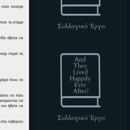
ε στον πατέρα
πισε το στόμα
 «Θα ήθελα να
ATLHEA
γκαρ παρά τις
αχάρα ίσως να
είνει να πάει
ροτιμώντας να
 του ήθελε να
στις ταβέρνες