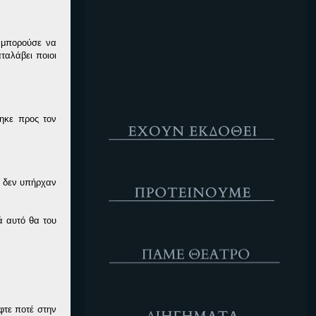
Κενό
 μπορούσε να
ταλάβει ποιοι
Έχουν Εκδοθεί
φηκε προς τον
Προτέινουμε
ς δεν υπήρχαν
ά αυτό θα του
ΘΕΑΤΡΟ
Διηγήματα
φτε ποτέ στην