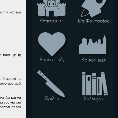
νη την κοπέλα
α κάνει με τη
πό μακριά τις
ρόνο μου μαζί
να δει και να
μένος για μια
νδήποτε άλλον