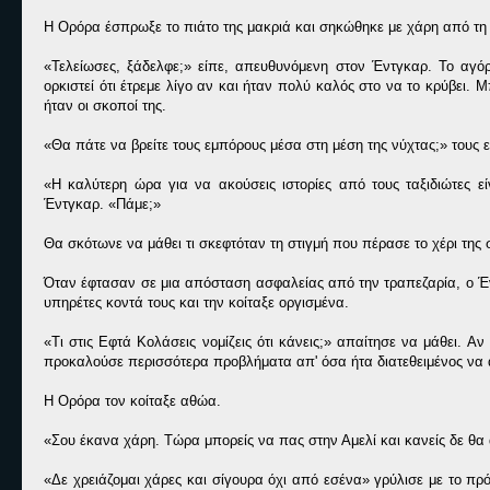
Η Ορόρα έσπρωξε το πιάτο της μακριά και σηκώθηκε με χάρη από τη 
«Τελείωσες, ξάδελφε;» είπε, απευθυνόμενη στον Έντγκαρ. Το αγό
ορκιστεί ότι έτρεμε λίγο αν και ήταν πολύ καλός στο να το κρύβει.
ήταν οι σκοποί της.
«Θα πάτε να βρείτε τους εμπόρους μέσα στη μέση της νύχτας;» τους ε
«Η καλύτερη ώρα για να ακούσεις ιστορίες από τους ταξιδιώτες ε
Έντγκαρ. «Πάμε;»
Θα σκότωνε να μάθει τι σκεφτόταν τη στιγμή που πέρασε το χέρι της
Όταν έφτασαν σε μια απόσταση ασφαλείας από την τραπεζαρία, ο Έν
υπηρέτες κοντά τους και την κοίταξε οργισμένα.
«Τι στις Εφτά Κολάσεις νομίζεις ότι κάνεις;» απαίτησε να μάθει. Α
προκαλούσε περισσότερα προβλήματα απ' όσα ήτα διατεθειμένος να α
Η Ορόρα τον κοίταξε αθώα.
«Σου έκανα χάρη. Τώρα μπορείς να πας στην Αμελί και κανείς δε θα
«Δε χρειάζομαι χάρες και σίγουρα όχι από εσένα» γρύλισε με το πρό