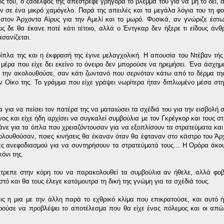
ς του, ο ξάδελφός της απέστρεφε γρήγορα το βλέμμα του για να μη το δει, α
ν σε ένα μικρό χαμόγελο. Παρά της απειλές και τα μεγάλα λόγια του τη φο
τον Άρχοντα Αίρυς για την Αμελί και το μωρό. Φυσικά, αν γνώριζε έστω
ς δε θα έκανε ποτέ κάτι τέτοιο, αλλά ο Έντγκαρ δεν ήξερε τι είδους άν
ασανίζεται.
δίπλα της και η έκφρασή της έγινε μελαγχολική. Η απουσία του Ντέβαν τής
 μέρα που είχε δει εκείνο το όνειρο δεν μπορούσε να ηρεμήσει. Ένα άσχη
 την ακολουθούσε, σαν κάτι ζωντανό που σερνόταν κάτω από το δέρμα τη
ν Οίκο της. Το γράμμα που είχε γράψει νωρίτερα ήταν διπλωμένο μέσα στ
α για να πείσει τον πατέρα της να ματαιώσει τα σχέδιά του για την εισβολή
ος και είχε ήδη αρχίσει να συγκαλεί συμβούλια με τον Γκρέγκορ και τους στ
άνε για τα όπλα που χρειαζόντουσαν για να εξοπλίσουν τα στρατεύματα και
κολουθούσαν, ποιες κινήσεις θα έκαναν όταν θα έφταναν στο κάστρο του Ά
μμές ανεφοδιασμού για να συντηρήσουν τα στρατεύματά τους… Η Ορόρα άκο
όνι της.
τρεπε στην κόρη του να παρακολουθεί τα συμβούλια αν ήθελε, αλλά φο
τό και θα τους έλεγε κατάμουτρα τη δική της γνώμη για τα σχέδιά τους.
ς η μια με την άλλη παρά το εχθρικό κλίμα που επικρατούσε, και αυτό ή
ρούσε να προβλέψει το αποτέλεσμα που θα είχε ένας πόλεμος και οι απώ