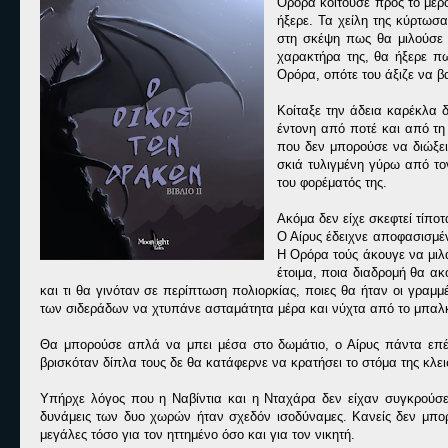
Ορόρα κοιτούσε προς το μέρο
ήξερε. Τα χείλη της κύρτωσα
στη σκέψη πως θα μιλούσε σ
χαρακτήρα της, θα ήξερε πω
Ορόρα, οπότε του άξιζε να β
Κοίταξε την άδεια καρέκλα 
έντονη από ποτέ και από τη
που δεν μπορούσε να διώξει
σκιά τυλιγμένη γύρω από το
του φορέματός της.
Ακόμα δεν είχε σκεφτεί τίποτ
Ο Αίρυς έδειχνε αποφασισμέν
Η Ορόρα τούς άκουγε να μιλ
έτοιμα, ποια διαδρομή θα α
και τι θα γινόταν σε περίπτωση πολιορκίας, ποιες θα ήταν οι γρα
των σιδεράδων να χτυπάνε ασταμάτητα μέρα και νύχτα από το μπαλκ
Θα μπορούσε απλά να μπει μέσα στο δωμάτιο, ο Αίρυς πάντα επέ
βρισκόταν δίπλα τους δε θα κατάφερνε να κρατήσει το στόμα της κλεισ
Υπήρχε λόγος που η Ναβίντια και η Νταχάρα δεν είχαν συγκρούσει
δυνάμεις των δυο χωρών ήταν σχεδόν ισοδύναμες. Κανείς δεν μπο
μεγάλες τόσο για τον ηττημένο όσο και για τον νικητή.