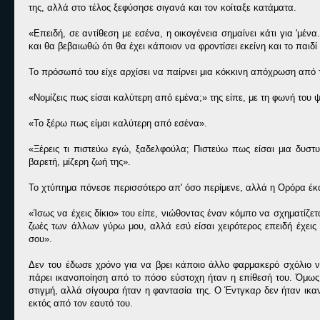
της, αλλά στο τέλος ξεφύσησε σιγανά και τον κοίταξε κατάματα.
«Επειδή, σε αντίθεση με εσένα, η οικογένεια σημαίνει κάτι για 'μ
και θα βεβαιωθώ ότι θα έχει κάποιον να φροντίσει εκείνη και το παιδί 
Το πρόσωπό του είχε αρχίσει να παίρνει μια κόκκινη απόχρωση από 
«Νομίζεις πως είσαι καλύτερη από εμένα;» της είπε, με τη φωνή του
«Το ξέρω πως είμαι καλύτερη από εσένα».
«Ξέρεις τι πιστεύω εγώ, ξαδελφούλα; Πιστεύω πως είσαι μια δυστυ
βαρετή, μίζερη ζωή της».
Το χτύπημα πόνεσε περισσότερο απ' όσο περίμενε, αλλά η Ορόρα έκα
«Ίσως να έχεις δίκιο» του είπε, νιώθοντας έναν κόμπο να σχηματίζε
ζωές των άλλων γύρω μου, αλλά εσύ είσαι χειρότερος επειδή έχεις 
σου».
Δεν του έδωσε χρόνο για να βρει κάποιο άλλο φαρμακερό σχόλιο να
πάρει ικανοποίηση από το πόσο εύστοχη ήταν η επίθεσή του. Όμως 
στιγμή, αλλά σίγουρα ήταν η φαντασία της. Ο Έντγκαρ δεν ήταν ικα
εκτός από τον εαυτό του.