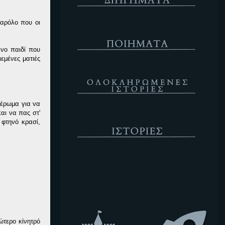
Παρόλο που οι
Ποιήματα
νο παιδί που
εμένες ματιές
Ολοκληρωμένες Ιστορίες
μέρωμα για να
αι να πας στ'
Ιστορίες
 φτηνό κρασί,
Κενό
ώτερο κίνητρό