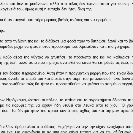
ους και δεν το μετάνιωνε, αλλά στο τέλος δεν έμενε τίποτα για εκείνη. 
κογένειά του, όμως αυτή η ευτυχία δεν ήταν δική της.
υ ήταν στεγνά, και πήρε μερικές βαθιές ανάσες για να ηρεμήσει.
ης.
σα από τη ζώνη της και το διάβασε μια φορά πριν το διπλώσει ξανά και το β
δομάδες μέχρι να φτάσει στον προορισμό του. Χρειαζόταν κάτι πιο γρήγορο.
ον κρύο αέρα της νύχτας να χτυπήσει το πρόσωπό της και να καθαρίσει 
 της ζωή, αλλά αυτό που της είχε ανατεθεί να κάνει θα επηρέαζε τις ζωές 
 τον δράκο περιορισμένο. Αυτή ήταν η πραγματική μορφή που της είχαν δώσε
κος άνοιξε τα φτερά του και έτρεξε στην άκρη του μπαλκονιού. Ένα δυνατ
α αναρωτήθηκε πώς θα ήταν αν προσπαθούσε να φτάσει το ασημένιο φεγγάρ
ων Ντρόγκομιρ, ώσπου οι πόλεις, τα σπίτια και τα αγροκτήματα έδωσαν τη 
 τις κορυφές της να έχουν ήδη ντυθεί στα λευκά από το χιόνι. Ο γαλ
α δύο. Τα δέντρα ήταν πιο αραιά κοντά στις όχθες του και άφηναν αρκετ
 πλέον δρόμο μέσα στο δάσος. Ευχήθηκε να μην την είχαν ενοχλήσει τόσο
 έχει μια οικογένεια κι ας μην είχε κάνει τίποτα για να την αξίζει ενώ ε