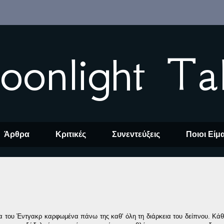
oonlight Ta
Άρθρα
Κριτικές
Συνεντεύξεις
Ποιοι Είμ
α του Έντγακρ καρφωμένα πάνω της καθ' όλη τη διάρκεια του δείπνου. Κά