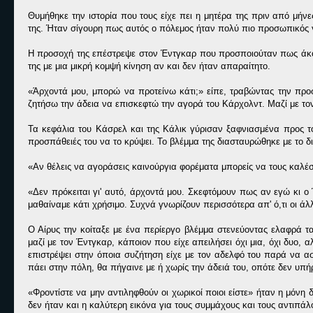
Θυμήθηκε την ιστορία που τους είχε πει η μητέρα της πριν από μήν
της. Ήταν σίγουρη πως αυτός ο πόλεμος ήταν πολύ πιο προσωπικός γι
Η προσοχή της επέστρεψε στον Έντγκαρ που προσποιούταν πως άκουγ
της με μια μικρή κομψή κίνηση αν και δεν ήταν απαραίτητο.
«Άρχοντά μου, μπορώ να προτείνω κάτι;» είπε, τραβώντας την προσ
ζητήσω την άδεια να επισκεφτώ την αγορά του Κάρχολντ. Μαζί με τ
Τα κεφάλια του Κάσρελ και της Κάλικ γύρισαν ξαφνιασμένα προς τ
προσπάθειές του να το κρύψει. Το βλέμμα της διασταυρώθηκε με το δ
«Αν θέλεις να αγοράσεις καινούργια φορέματα μπορείς να τους καλέσε
«Δεν πρόκειται γι' αυτό, άρχοντά μου. Σκεφτόμουν πως αν εγώ κι 
μαθαίναμε κάτι χρήσιμο. Συχνά γνωρίζουν περισσότερα απ' ό,τι οι άλλ
Ο Αίρυς την κοίταξε με ένα περίεργο βλέμμα στενεύοντας ελαφρά τα
μαζί με τον Έντγκαρ, κάποιον που είχε απειλήσει όχι μια, όχι δυο,
επιστρέψει στην όποια συζήτηση είχε με τον αδελφό του παρά να α
πάει στην πόλη, θα πήγαινε με ή χωρίς την άδειά του, οπότε δεν υπή
«Φροντίστε να μην αντιληφθούν οι χωρικοί ποιοι είστε» ήταν η μόνη
δεν ήταν και η καλύτερη εικόνα για τους συμμάχους και τους αντιπάλ