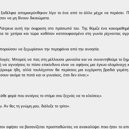
 ξαδέλφια απομακρύνθηκαν λίγο το ένα από το άλλο μέχρι να περάσει. 
σαν να μη δίνουν δικαιώματα.
Λάτρευε αυτή την έκφραση στο πρόσωπό του. Της θύμιζε ένα κακομαθημέ
 τα χατίρια και τώρα καθόταν κατσουφιασμένο στη γωνία ρίχνοντας αγρι
 μπορούσαν να ξεχωρίσουν την περηφάνια από την ανοησία.
λογές: Μπορείς να πας στη μέλλουσα μανούλα και να συναντηθούμε το ξη
 ή να αγνοήσεις το πόσο επικίνδυνο είναι να αφήνεις μια έγκυο ολομόναχη κ
ξέρουμε ήδη, αλλά τουλάχιστον θα περάσεις μια ευχάριστη βραδιά γεμάτη
ουν ακόμα τα ποτά και οι γυναίκες, έτσι δεν είναι;»
κάθε φορά που ανοίγεις το στόμα σου ξεχνάς να το κλείσεις».
υ. Αν θες τη γνώμη μου, διάλεξε το τρίτο».
α τον αφήσει να βασανίζεται προσπαθώντας να ανακαλύψει ποιο ήταν το απ