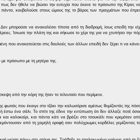
ν πως δεν ήθελε να βιώσει την ευτυχία που έκανε το πρόσωπο της Κίρας ν
, πάντα, κουβαλούσε στους ώμους της το βάρος των πραγμάτων που έπρε
 Δεν μπορούσε να ανακαλέσει τίποτα από τη διαδρομή, ίσως επειδή την είχ
έρειες. Ίσιωσε την πλάτη της και σήκωσε το χέρι της για να χτυπήσει την πό
ένη που ανακατεύεται στις δουλειές των άλλων επειδή δεν ξέρει τι να κάνει
 με πρόσωπο με τη μητέρα της.
σκεψη από την κόρη της ήταν το τελευταίο που περίμενε.
ης φωτιάς που έκαιγε στο τζάκι την καλωσόρισε αμέσως θυμίζοντάς της πόσ
ή έστω ένα σάλι. Το σπίτι της έδινε την εντύπωση ότι δεν άλλαζε ποτέ όσος
 και καλοκαίρι, και πάντα κάτι να βράζει στο τσουκάλι που κρεμόταν απ
εμόντουσαν από τη χαμηλή οροφή σαν πολύχρωμες κορδέλες γεμίζοντας το
 πικρή γεύση πάνω στο στόμα της. Τράβηξε το τσαλακωμένο γράμμα από τη ζώ