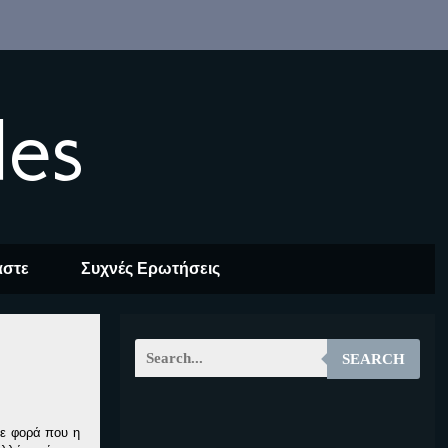
les
αστε
Συχνές Ερωτήσεις
SEARCH
EOALT
θε φορά που η