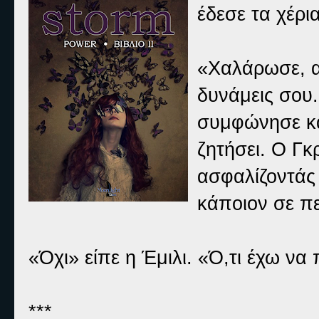
έδεσε τα χέρια
«Χαλάρωσε, α
δυνάμεις σου.
συμφώνησε και
ζητήσει. Ο Γκ
ασφαλίζοντάς 
κάποιον σε π
«Όχι» είπε η Έμιλι. «Ό,τι έχω ν
***