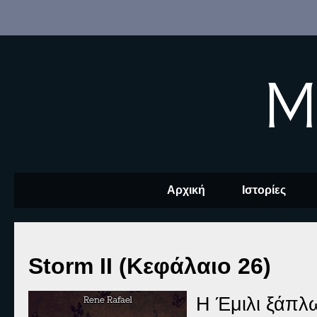
M
Αρχική
Ιστορίες
Storm II (Κεφάλαιο 26)
Η Έμιλι ξάπλω