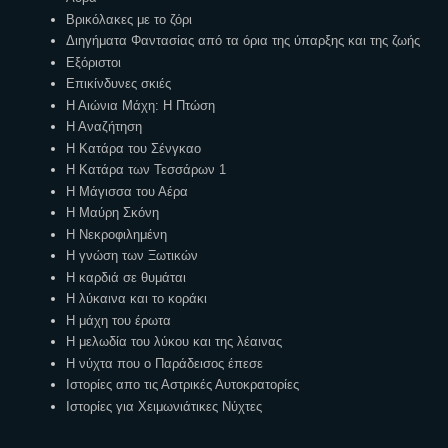
Βρικόλακες με το ζόρι
Διηγήματα Φαντασίας από τα όρια της ύπαρξης και της ζωής
Εξόριστοι
Επικίνδυνες σκιές
Η Αιώνια Μάχη: Η Πτώση
Η Αναζήτηση
Η Κατάρα του Σένγκαο
Η Κατάρα των Τεσσάρων 1
Η Μάγισσα του Αέρα
Η Μαύρη Σκόνη
Η Νεκροφιλημένη
Η γνώση των Ξωτικών
Η καρδιά σε θυμάται
Η λύκαινα και το κοράκι
Η μάχη του έρωτα
Η μελωδία του λύκου και της λέαινας
Η νύχτα που ο Παράδεισος έπεσε
Ιστορίες απο τις Αστρικές Αυτοκρατορίες
Ιστορίες για Χειμωνιάτικες Νύχτες