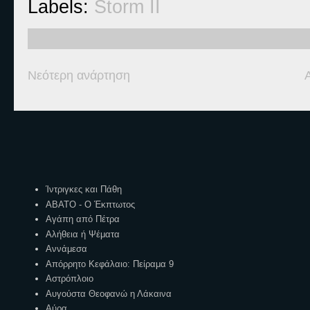
Labels:
Storm II
Νεότερη ανάρτηση
Ετικέτες
Ίντριγκες και Πάθη
ΑΒΑΤΟ - Ο Έκπτωτος
Αγάπη από Πέτρα
Αλήθεια ή Ψέματα
Αννάμεσα
Απόρρητο Κεφάλαιο: Πείραμα 9
Αστρόπλοιο
Αυγούστα Θεοφανώ η Λάκαινα
Αύρα