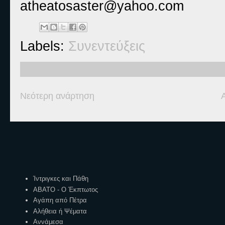
atheatosaster@yahoo.com
Labels:
Συνεντεύξεις
Νεότερη ανάρτηση
Ετικέτες
Ίντριγκες και Πάθη
ΑΒΑΤΟ - Ο Έκπτωτος
Αγάπη από Πέτρα
Αλήθεια ή Ψέματα
Αννάμεσα