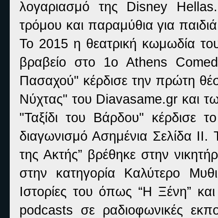
λογαριασμό της Disney Hellas
τρόμου και παραμύθια για παιδιά
Το 2015 η θεατρική κωμωδία του
βραβείο στο 1o Athens Comedy
Πασαχού" κέρδισε την πρώτη θέσ
Νύχτας" του Diavasame.gr και τω
"Ταξίδι του Βάρδου" κέρδισε τ
διαγωνισμό Ασημένια Σελίδα ΙΙ.
της Ακτής” βρέθηκε στην νικητήρ
στην κατηγορία Καλύτερο Μυθ
Ιστορίες του όπως “Η Ξένη” και
podcasts σε ραδιοφωνικές εκπ