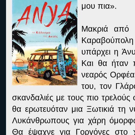
μου πια».
Μακριά από 
Καραβούπολη
υπάρχει η Άνυ
Και θα ήταν 
νεαρός Ορφέας
του, τον Γλά
σκανδαλιές με τους πιο τρελούς
θα ερωτευόταν μια Ξωτικιά τη ν
Λυκάνθρωπους για χάρη όμορφων
Θα έψαχνε για Γοργόνες στο 