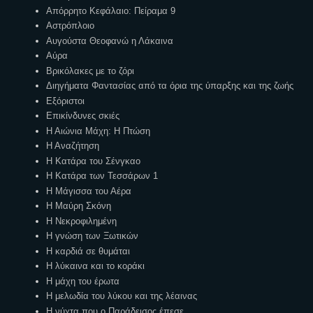
Απόρρητο Κεφάλαιο: Πείραμα 9
Αστρόπλοιο
Αυγούστα Θεοφανώ η Λάκαινα
Αύρα
Βρικόλακες με το ζόρι
Διηγήματα Φαντασίας από τα όρια της ύπαρξης και της ζωής
Εξόριστοι
Επικίνδυνες σκιές
Η Αιώνια Μάχη: Η Πτώση
Η Αναζήτηση
Η Κατάρα του Σένγκαο
Η Κατάρα των Τεσσάρων 1
Η Μάγισσα του Αέρα
Η Μαύρη Σκόνη
Η Νεκροφιλημένη
Η γνώση των Ξωτικών
Η καρδιά σε θυμάται
Η λύκαινα και το κοράκι
Η μάχη του έρωτα
Η μελωδία του λύκου και της λέαινας
Η νύχτα που ο Παράδεισος έπεσε