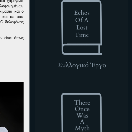
τικα χαμόγελα
ολοφονημένων
κιμασία και ο
ά και σε όσα
. Ο δολοφόνος
εν είναι όπως
TOWAM