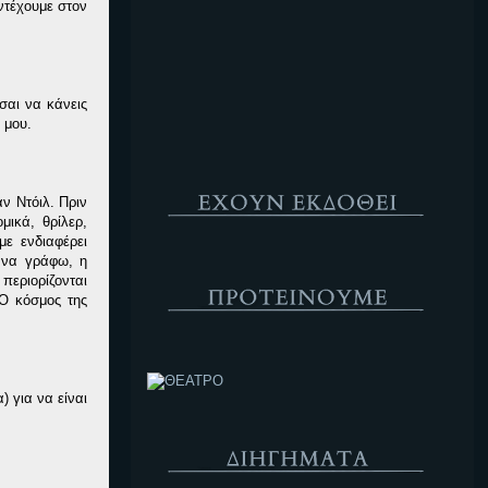
ντέχουμε στον
Κενό
σαι να κάνεις
 μου.
Έχουν Εκδοθεί
ν Ντόιλ. Πριν
μικά, θρίλερ,
ε ενδιαφέρει
ώ να γράφω, η
Προτέινουμε
περιορίζονται
Ο κόσμος της
ΘΕΑΤΡΟ
) για να είναι
Διηγήματα