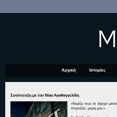
M
Αρχική
Ιστορίες
Συνέντευξη με τον Νίκο Αγαθαγγελίδη
«Νομίζω πως τα άψυχα μάτια 
πλησιάζει, μικρή μου;»