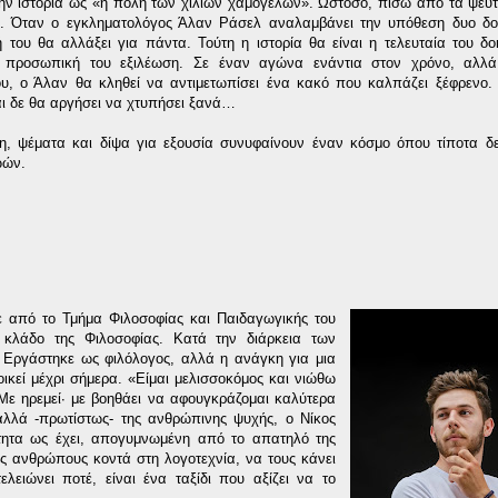
στην ιστορία ως «η πόλη των χιλίων χαμόγελων». Ωστόσο, πίσω από τα ψεύ
κά. Όταν ο εγκληματολόγος Άλαν Ράσελ αναλαμβάνει την υπόθεση δυο δ
ή του θα αλλάξει για πάντα. Τούτη η ιστορία θα είναι η τελευταία του δο
ν προσωπική του εξιλέωση. Σε έναν αγώνα ενάντια στον χρόνο, αλλ
ου, ο Άλαν θα κληθεί να αντιμετωπίσει ένα κακό που καλπάζει ξέφρενο
και δε θα αργήσει να χτυπήσει ξανά…
η, ψέματα και δίψα για εξουσία συνυφαίνουν έναν κόσμο όπου τίποτα δ
ζωών.
ε από το Τμήμα Φιλοσοφίας και Παιδαγωγικής του
 κλάδο της Φιλοσοφίας. Κατά την διάρκεια των
 Εργάστηκε ως φιλόλογος, αλλά η ανάγκη για μια
ικεί μέχρι σήμερα. «Είμαι μελισσοκόμος και νιώθω
Με ηρεμεί· με βοηθάει να αφουγκράζομαι καλύτερα
 αλλά -πρωτίστως- της ανθρώπινης ψυχής, ο Νίκος
τητα ως έχει, απογυμνωμένη από το απατηλό της
ους ανθρώπους κοντά στη λογοτεχνία, να τους κάνει
λειώνει ποτέ, είναι ένα ταξίδι που αξίζει να το