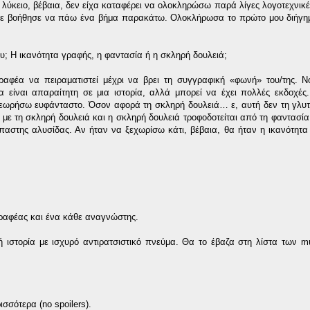
κειο, βέβαια, δεν είχα καταφέρει να ολοκληρώσω παρά λίγες λογοτεχνικές
ό με βοήθησε να πάω ένα βήμα παρακάτω. Ολοκλήρωσα το πρώτο μου διήγ
λίου; Η ικανότητα γραφής, η φαντασία ή η σκληρή δουλειά;
γραφέα να πειραματιστεί μέχρι να βρει τη συγγραφική «φωνή» του/της. 
 είναι απαραίτητη σε μια ιστορία, αλλά μπορεί να έχει πολλές εκδοχές.
ο θεωρήσω ευφάνταστο. Όσον αφορά τη σκληρή δουλειά… ε, αυτή δεν τη γλυ
ι με τη σκληρή δουλειά και η σκληρή δουλειά τροφοδοτείται από τη φαντασία
παστης αλυσίδας. Αν ήταν να ξεχωρίσω κάτι, βέβαια, θα ήταν η ικανότητα 
γγραφέας και ένα κάθε αναγνώστης.
ιστορία με ισχυρό αντιρατσιστικό πνεύμα. Θα το έβαζα στη λίστα των m
σσότερα (no spoilers).