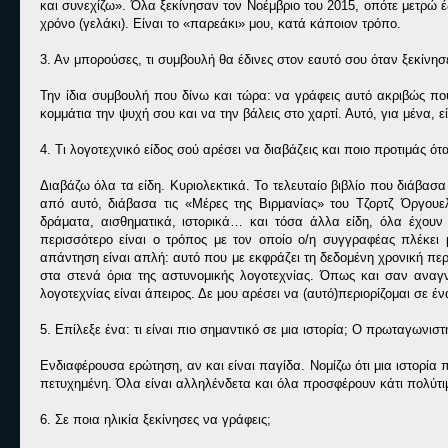
και συνεχίζω». Όλα ξεκίνησαν τον Νοέμβριο του 2015, οπότε μετρώ έ
χρόνο (γελάκι). Είναι το «παρεάκι» μου, κατά κάποιον τρόπο.
3. Αν μπορούσες, τι συμβουλή θα έδινες στον εαυτό σου όταν ξεκίνησ
Την ίδια συμβουλή που δίνω και τώρα: να γράφεις αυτό ακριβώς πο
κομμάτια την ψυχή σου και να την βάλεις στο χαρτί. Αυτό, για μένα, ε
4. Τι λογοτεχνικό είδος σού αρέσει να διαβάζεις και ποιο προτιμάς ότ
Διαβάζω όλα τα είδη. Κυριολεκτικά. Το τελευταίο βιβλίο που διάβασ
από αυτό, διάβασα τις «Μέρες της Βιρμανίας» του Τζορτζ Όργουε
δράματα, αισθηματικά, ιστορικά… και τόσα άλλα είδη, όλα έχου
περισσότερο είναι ο τρόπος με τον οποίο ο/η συγγραφέας πλέκει
απάντηση είναι απλή: αυτό που με εκφράζει τη δεδομένη χρονική περ
στα στενά όρια της αστυνομικής λογοτεχνίας. Όπως και σαν αναγ
λογοτεχνίας είναι άπειρος. Δε μου αρέσει να (αυτό)περιορίζομαι σε 
5. Επίλεξε ένα: τι είναι πιο σημαντικό σε μια ιστορία; Ο πρωταγωνισ
Ενδιαφέρουσα ερώτηση, αν και είναι παγίδα. Νομίζω ότι μια ιστορία πρ
πετυχημένη. Όλα είναι αλληλένδετα και όλα προσφέρουν κάτι πολύτι
6. Σε ποια ηλικία ξεκίνησες να γράφεις;