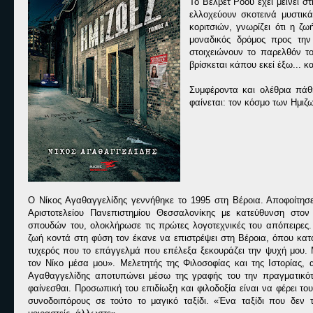
Το Βέλβετ Ρόου έχει μείνει 
ελλοχεύουν σκοτεινά μυστι
κοριτσιών, γνωρίζει ότι η ζω
μοναδικός δρόμος προς τη
στοιχειώνουν το παρελθόν τ
βρίσκεται κάπου εκεί έξω... 
Συμφέροντα και ολέθρια πάθ
φαίνεται: τον κόσμο των Ημι
Ο Νίκος Αγαθαγγελίδης γεννήθηκε το 1995 στη Βέροια. Αποφοίτησ
Αριστοτελείου Πανεπιστημίου Θεσσαλονίκης με κατεύθυνση στον
σπουδών του, ολοκλήρωσε τις πρώτες λογοτεχνικές του απόπειρες.
ζωή κοντά στη φύση τον έκανε να επιστρέψει στη Βέροια, όπου κατο
τυχερός που το επάγγελμά που επέλεξα ξεκουράζει την ψυχή μου. 
τον Νίκο μέσα μου». Μελετητής της Φιλοσοφίας και της Ιστορίας,
Αγαθαγγελίδης αποτυπώνει μέσω της γραφής του την πραγματικό
φαίνεσθαι. Προσωπική του επιδίωξη και φιλοδοξία είναι να φέρει τ
συνοδοιπόρους σε τούτο το μαγικό ταξίδι. «Ένα ταξίδι που δεν τε