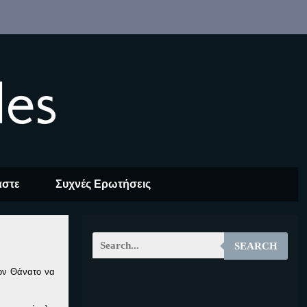
les
αστε
Συχνές Ερωτήσεις
SEARCH
τον Θάνατο να
EOALT