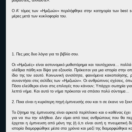
μοιραστείς, άλλωστε».
Ο Α’ τόμος των «Ημιζωών» περιλήφθηκε στην κατηγορία των best se
μέρες μετά των κυκλοφορία του.
1. Πες μας δυο λόγια για το βιβλίο σου.
Οι «Ημιζωές» είναι αστυνομικό μυθιστόρημα και ταυτόχρονα… πολλά 
ολέθρια πάθη και δίψα για εξουσία. Πρόκειται για μια ιστορία στην ο
ίδιο της τον εαυτό. Κοινωνική ανισότητα, φαινόμενα κακοποίησης, 
συναντήσει στις σελίδες των «Ημιζωών». Οι ανθρώπινες σχέσεις, όπω
Πόσο ελεύθεροι είναι στις επιλογές που κάνουν; Υπάρχει σωτηρία γι
λεπτό νήμα. Και αυτό το νήμα πρόκειται να σπάσει πολύ σύντομα…
2. Ποια είναι η κυριότερη πηγή έμπνευσής σου και τι σε έκανε να ξεκ
Το ζήτημα της έμπνευσης είναι αρκετά περίπλοκο και ο καθένας έχει 
για να πω την αλήθεια. Δεν είμαι από τους ανθρώπους που θα πε
έρχεται η έμπνευση από μόνη της (ή ό,τι είναι αυτή η πνευματική
ιστορία διαμορφώθηκε μέσα στα χρόνια και μαζί της διαμορφώθηκα και 