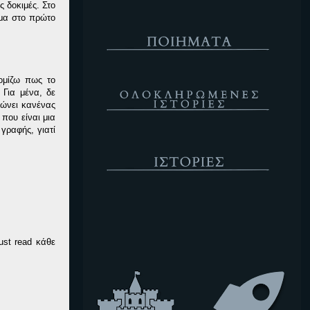
 δοκιμές. Στο
ημα στο πρώτο
Ποιήματα
Ολοκληρωμένες Ιστορίες
Νομίζω πως το
 Για μένα, δε
τώνει κανένας
 που είναι μια
γραφής, γιατί
Ιστορίες
Κενό
ust read κάθε