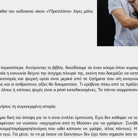
ller του εκδοτικού οίκου «Υδροπλάνο» λίγες μόλις
περισσότερα. Ανοίγοντας το βιβλίο, διεισδύουμε σε έναν κόσμο όπου κυρια
ποία η κοινωνία δείχνει την άσχημη πλευρά της, εκείνη που δοκιμάζει να κα
ρατσισμός και ψυχική υγεία είναι μερικά από τα ζητήματα που ο/η αναγνώ
ς και οι ανθρώπινες αξίες θα δοκιμαστούν. Τι κρύβεται πίσω από τις πράξε
α όλους ή κάποιες ψυχές είναι a priori καταδικασμένες; Τα πάντα ισορροπού
ινήσεις τη συγκεκριμένη ιστορία;
μια δική του άποψη για το τι είναι εντέλει έμπνευση. Εγώ δεν κάθομαι να τ
ριμένουν να νιώσουν «αγγιγμένοι από τη Μούσα» για να γράψουν. Συνήθ
 δύναμη/παρόρμηση/ανάγκη που ωθεί κάποιον να γράψει, τέλος πάντων). Η
εγώ. Για μένα, το «τι με έκανε να ξεκινήσω» δεν έχει τόσο σημασία όσο το 