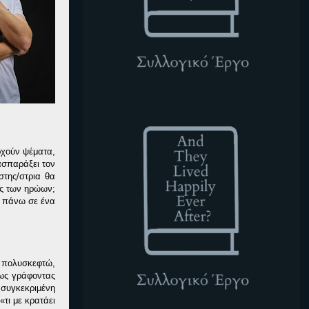
ATLHEA
ρχούν ψέματα,
τασπαράξει τον
στης/στρια θα
ις των ηρώων;
ν πάνω σε ένα
ο πολυσκεφτώ,
ως γράφοντας
 συγκεκριμένη
«τι με κρατάει