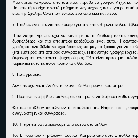
Μου άρεσε να γράφω από τότε που… έμαθα να γράφω. Μέχρι και το λύ
Πανεπιστήμιο είχα αρκετά μαθήματα λογοτεχνίας και σίγουρα αυτ
έτος της Σχολής. Όλα ήταν ευκολότερα από εκεί και πέρα.
7. Επίλεξε ένα: τι είναι πιο κρίσιμο για την επίτευξη ενός καλού βιβ
Η ικανότητα γραφής έχει να κάνει με τα τη διάθεση του/της συγ
δυσκολότερο και πιο απαιτητικό κατόρθωμα είναι αυτό. Η φαντασία
χρειάζεται ένα βιβλία να έχει δράκους και μαγικά ξόρκια για να τ
(είτε έμπειρος είτε άπειρος συγγραφέας). Η ικανότητα γραφής έρχετα
έκφανση του εσωτερικού ψυχισμού μας. Όλα είναι κρίκοι μιας αδιάσ
περικλείει κατά κάποιον τρόπο τα άλλα δυο.
8. Γιατί γράφεις;
Δεν υπάρχει γιατί. Αν δεν το έκανα, δε θα ήμουν ο εαυτός μου.
9. Πρότεινε ένα βιβλίο που θεωρείς ότι πρέπει να διαβάσει κάθε συ
Θα πω το «Όταν σκοτώνουν τα κοτσύφια» της Harper Lee. Τρυφερή 
αναγνώστη ή/και συγγραφέα.
10. Τι πρέπει να περιμένουμε από εσένα στο μέλλον;
Τον Β’ τόμο των «Ημιζωών», φυσικά. Και μετά από αυτό… πολλά περι