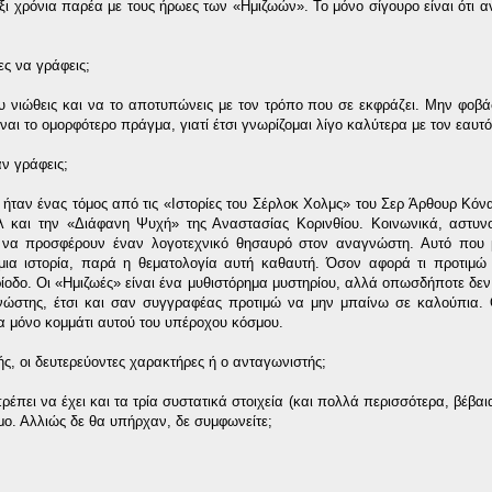
ξι χρόνια παρέα με τους ήρωες των «Ημιζωών». Το μόνο σίγουρο είναι ότι α
ες να γράφεις;
υ νιώθεις και να το αποτυπώνεις με τον τρόπο που σε εκφράζει. Μην φοβά
ίναι το ομορφότερο πράγμα, γιατί έτσι γνωρίζομαι λίγο καλύτερα με τον εαυτό
αν γράφεις;
α ήταν ένας τόμος από τις «Ιστορίες του Σέρλοκ Χολμς» του Σερ Άρθουρ Κόνα
λ και την «Διάφανη Ψυχή» της Αναστασίας Κορινθίου. Κοινωνικά, αστυνο
ν να προσφέρουν έναν λογοτεχνικό θησαυρό στον αναγνώστη. Αυτό που μ
 μια ιστορία, παρά η θεματολογία αυτή καθαυτή. Όσον αφορά τι προτιμ
ίοδο. Οι «Ημιζωές» είναι ένα μυθιστόρημα μυστηρίου, αλλά οπωσδήποτε δεν 
νώστης, έτσι και σαν συγγραφέας προτιμώ να μην μπαίνω σε καλούπια. 
ένα μόνο κομμάτι αυτού του υπέροχου κόσμου.
τής, οι δευτερεύοντες χαρακτήρες ή ο ανταγωνιστής;
έπει να έχει και τα τρία συστατικά στοιχεία (και πολλά περισσότερα, βέβαια
μο. Αλλιώς δε θα υπήρχαν, δε συμφωνείτε;