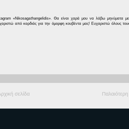
tagram «Nikosagathangelidis». Θα είναι χαρά μου να λάβω μηνύματα με
 ευχαριστώ από καρδιάς για την όμορφη κουβέντα μας! Ευχαριστώ όλους το
Αρχική σελίδα
Παλαιότερη