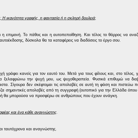
ου; Η ικανότητα γραφής, η φαντασία ή η σκληρή δουλειά
;
η επιμονή. Το πάθος και η αυτοπεποίθηση. Και τέλος το θάρρος να αναζ
 αυτοέκδοσης, δύσκολα θα τα καταφέρεις να διαδόσεις το έργο σου.
ή γράφει κανείς για τον εαυτό του. Μετά για τους φίλους και, στο τέλος, γ
να ξελαφρώνω την ψυχή μου, ως ψυχοθεραπεία. Φυσικά επιθυμώ να διαβ
αστα. Σίγουρα δεν σκέφτομαι τις απολαβές σε αυτή τη φάση και πιστεύω π
έρδιζα σημαντικές απολαβές από τη συγγραφή (ουτοπικό για την Ελλάδα όπου
ειδή θα μπορούσα να προσφέρω σε ανθρώπους που έχουν ανάγκη.
ραφέας και ένα κάθε αναγνώστης
.
ναι ταυτόχρονα και αναγνώστης.