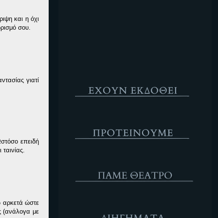
Κενό
ιψη και η όχι
ορισμό σου.
Έχουν Εκδοθεί
ντασίας γιατί
Προτέινουμε
Ωστόσο επειδή
 ταινίας.
ΘΕΑΤΡΟ
Διηγήματα
ω αρκετά ώστε
ς (ανάλογα με