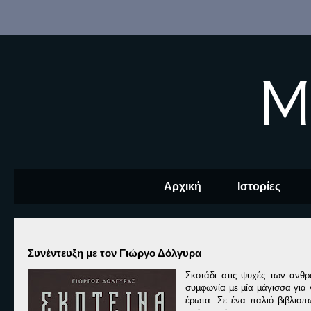
M
Αρχική
Ιστορίες
Συνέντευξη με τον Γιώργο Δόλγυρα
Σκοτάδι στις ψυχές των ανθ
συµφωνία µε µία µάγισσα για 
έρωτα. Σε ένα παλιό βιβλιοπ