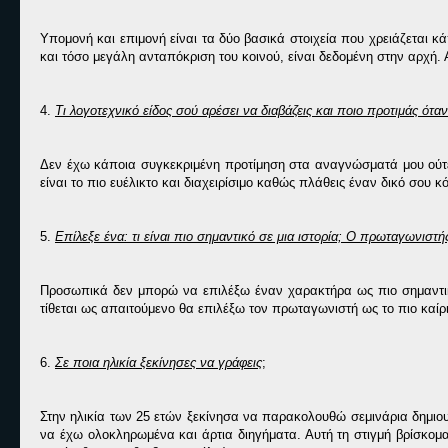
Υπομονή και επιμονή είναι τα δύο βασικά στοιχεία που χρειάζεται κ
και τόσο μεγάλη ανταπόκριση του κοινού, είναι δεδομένη στην αρχή. 
4.
Τι λογοτεχνικό είδος σού αρέσει να διαβάζεις και ποιο προτιμάς ότα
Δεν έχω κάποια συγκεκριμένη προτίμηση στα αναγνώσματά μου ούτε 
είναι το πιο ευέλικτο και διαχειρίσιμο καθώς πλάθεις έναν δικό σου κ
5.
Επίλεξε ένα: τι είναι πιο σημαντικό σε μια ιστορία; Ο πρωταγωνιστ
Προσωπικά δεν μπορώ να επιλέξω έναν χαρακτήρα ως πιο σημαντικό
τίθεται ως απαιτούμενο θα επιλέξω τον πρωταγωνιστή ως το πιο καίρ
6.
Σε ποια ηλικία ξεκίνησες να γράφεις
;
Στην ηλικία των 25 ετών ξεκίνησα να παρακολουθώ σεμινάρια δημιο
να έχω ολοκληρωμένα και άρτια διηγήματα. Αυτή τη στιγμή βρίσκο