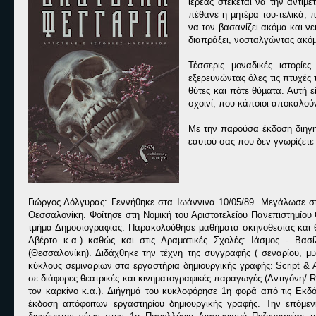
ιερέας στέκεται να την αντιµ
πέθανε η µητέρα του·τελικά, 
να τον βασανίζει ακόµα και ν
διαπράξει, νοσταλγώντας ακόµ
Τέσσερις µοναδικές ιστορίε
εξερευνώντας όλες τις πτυχές 
θύτες και πότε θύµατα. Αυτή 
σχοινί, που κάποιοι αποκαλού
Με την παρούσα έκδοση διηγη
εαυτού σας που δεν γνωρίζετε
Γιώργος Δόλγυρας: Γεννήθηκε στα Ιωάννινα 10/05/89. Μεγάλωσε στ
Θεσσαλονίκη. Φοίτησε στη Νομική του Αριστοτελείου Πανεπιστημίο
τμήμα Δημοσιογραφίας. Παρακολούθησε μαθήματα σκηνοθεσίας και 
Aβέρτο κ.α.) καθώς και στις Δραματικές Σχολές: Ιάσμος - Βασί
(Θεσσαλονίκη). Διδάχθηκε την τέχνη της συγγραφής ( σεναρίου, μυ
κύκλους σεμιναρίων στα εργαστήρια δημιουργικής γραφής: Script & Ar
σε διάφορες θεατρικές και κινηματογραφικές παραγωγές (Αντιγόνη/ Ra
τον καρκίνο κ.α.). Διήγημά του κυκλοφόρησε 1η φορά από τις Εκδ
έκδοση απόφοιτων εργαστηρίου δημιουργικής γραφής. Την επόμεν