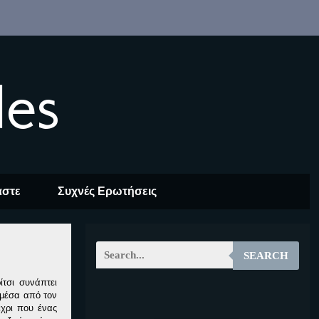
les
αστε
Συχνές Ερωτήσεις
SEARCH
τσι συνάπτει
 µέσα από τον
EOALT
έχρι που ένας