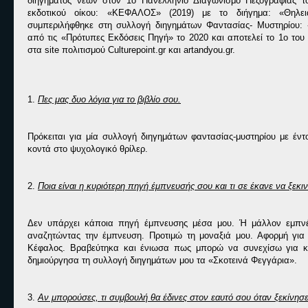
διηγήματος νέων στον 1ο Πανελλήνιο Διαγωνισμό Πεζογραφίας το
εκδοτικού οίκου: «ΚΕΦΑΛΟΣ» (2019) με το διήγημα: «Θηλε
συμπεριλήφθηκε στη συλλογή διηγημάτων Φαντασίας- Μυστηρίου: 
από τις «Πρότυπες Εκδόσεις Πηγή» το 2020 και αποτελεί το 1ο το
στα site πολιτισμού Culturepoint.gr και artandyou.gr.
1.
Πες μας δυο λόγια για το βιβλίο σου.
Πρόκειται για μία συλλογή διηγημάτων φαντασίας-μυστηρίου με έ
κοντά στο ψυχολογικό θρίλερ.
2.
Ποια είναι η κυριότερη πηγή έμπνευσής σου και τι σε έκανε να ξεκι
Δεν υπάρχει κάποια πηγή έμπνευσης μέσα μου. Ή μάλλον εμπνέο
αναζητώντας την έμπνευση. Προτιμώ τη μοναξιά μου. Αφορμή για
Κέφαλος. Βραβεύτηκα και ένιωσα πως μπορώ να συνεχίσω για κάτ
δημιούργησα τη συλλογή διηγημάτων μου τα «Σκοτεινά Φεγγάρια».
3.
Αν μπορούσες, τι συμβουλή θα έδινες στον εαυτό σου όταν ξεκίνησε