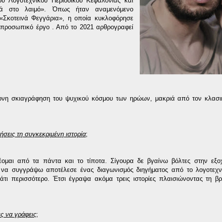
υ Λογοτεχνικού Περιοδικού Κεφαλονιάς και
ιά στο λαιμό». Όπως ήταν αναμενόμενο
«Σκοτεινά Φεγγάρια», η οποία κυκλοφόρησε
υ προσωπικό έργο . Από το 2021 αρθρογραφεί
ντονη σκιαγράφηση του ψυχικού κόσμου των ηρώων, μακριά από τον κλασι
νήσεις τη συγκεκριμένη ιστορία
;
μαι από τα πάντα και το τίποτα. Σίγουρα δε βγαίνω βόλτες στην εξο
 να συγγράψω αποτέλεσε ένας διαγωνισμός διηγήματος από το λογοτεχνι
ι περισσότερο. Έτσι έγραψα ακόμα τρεις ιστορίες πλαισιώνοντας τη βρ
ς να γράφεις
;