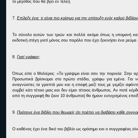
το μέγεθος που θα βγει εν τέλει).
7.
Επίλεξε ένα: τι είναι πιο κρίσιμο για την επίτευξη ενός καλού βιβλί
Το σύνολο αυτών των τριών και πολλά ακόμα όπως η υπομονή και 
εκδοτική στέγη γιατί μόνος σου παρόλο που έχει ξεκινήσει ένα ρεύμα
8.
Γιατί γράφεις
;
Όπως είπε ο Μολιέρος: «Το γράψιμο είναι σαν την πορνεία: Στην αρχ
Προσωπικά βρίσκομαι στο πρώτο στάδιο, γράφω για εμένα. Για 
αναγνώστες τα γραπτά μου και η επαφή μαζί τους με γεμίζει αφάντ
συμβεί κάτι τέτοιο μιας και δεν είμαι τέτοιος άνθρωπος. Αν ποτέ κ
από τη συγγραφή θα ζουν 10 άνθρωποι) θα ήμουν ευτυχισμένος επ
9.
Πρότεινε ένα βιβλίο που θεωρείς ότι πρέπει να διαβάσει κάθε συγγ
Ο καθένας έχει ένα δικό του βιβλίο ως ορόσημο και ο συγγραφέας εί