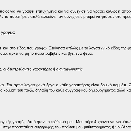
άποιος για να γράψει επιτυχημένα και να συνεχίσει να γράφει καθώς η απόρρ
Αν τα παρατήσεις απλά τελειώνει, αν συνεχίσεις μπορεί να φτάσεις στο προ
ν γράφεις
;
και στο είδος που γράφω. Ξεκίνησα απλώς με το λογοτεχνικό είδος της φα
όσμο, αρκεί να μη το παρατραβήξεις και βγει ένα ψέμα.
ής, οι δευτερεύοντες χαρακτήρες ή ο ανταγωνιστής
;
. Στα άρτια λογοτεχνικά έργα ο κάθε χαρακτήρας είναι δομικό κομμάτι. 
ιο κομμάτι του παζλ, δηλαδή του κάθε συγγραφικού δημιουργήματος αλλά και
υργικής γραφής. Αυτό ήταν το ερέθισμά μου. Μου πήρε 4 χρόνια να ωριμάσ
μαι στην προσπάθεια συγγραφής του πρώτου μου μυθιστορήματος ή νουβέλα