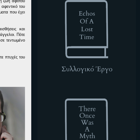
τη ζωή αφότου
 αφεντικό του
µατα που έχει
ισθήσεις και
άγγελοι. Πότε
 σε τεντωµένο
τε πτυχές του
TOWAM