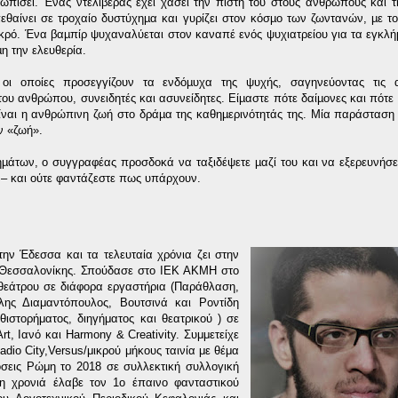
ετωπίσει. Ένας ντελιβεράς έχει χάσει την πίστη του στους ανθρώπους και 
πεθαίνει σε τροχαίο δυστύχηµα και γυρίζει στον κόσµο των ζωντανών, µε το
εκρό. Ένα βαµπίρ ψυχαναλύεται στον καναπέ ενός ψυχιατρείου για τα εγκλή
η την ελευθερία.
ς οι οποίες προσεγγίζουν τα ενδόµυχα της ψυχής, σαγηνεύοντας τις α
του ανθρώπου, συνειδητές και ασυνείδητες. Είµαστε πότε δαίµονες και πότε 
είναι η ανθρώπινη ζωή στο δράµα της καθηµερινότητάς της. Μία παράσταση
ν «ζωή».
µάτων, ο συγγραφέας προσδοκά να ταξιδέψετε µαζί του και να εξερευνήσε
 – και ούτε φαντάζεστε πως υπάρχουν.
ην Έδεσσα και τα τελευταία χρόνια ζει στην
υ Θεσσαλονίκης. Σπούδασε στο ΙΕΚ ΑΚΜΗ στο
θεάτρου σε διάφορα εργαστήρια (Παράθλαση,
λης Διαμαντόπουλος, Βουτσινά και Ροντίδη
θιστορήματος, διηγήματος και θεατρικού ) σε
t, Ιανό και Harmony & Creativity. Συμμετείχε
dio City,Versus/μικρού μήκους ταινία με θέμα
όσεις Ρώμη το 2018 σε συλλεκτική συλλογική
η χρονιά έλαβε τον 1ο έπαινο φανταστικού