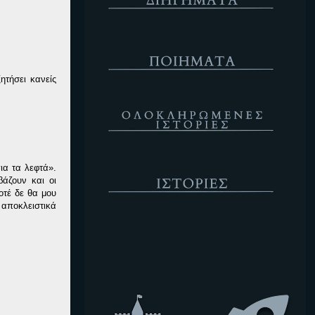
Ποιήματα
ητήσει κανείς
Ολοκληρωμένες Ιστορίες
Ιστορίες
ια τα λεφτά».
άζουν και οι
οτέ δε θα μου
 αποκλειστικά
Κενό