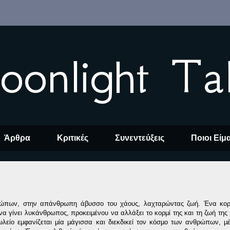
oonlight Ta
Άρθρα
Κριτικές
Συνεντεύξεις
Ποιοι Είμ
ρώπων, στην απάνθρωπη άβυσσο του χάους, λαχταρώντας ζωή. Ένα κορί
να γίνει λυκάνθρωπος, προκειµένου να αλλάξει το κορµί της και τη ζωή της
ωλείο εµφανίζεται µία µάγισσα και διεκδικεί τον κόσµο των ανθρώπων, µ