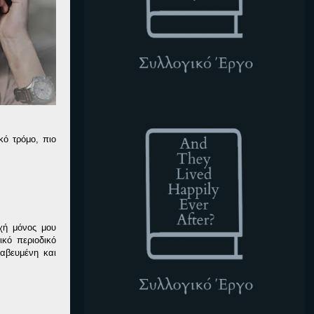
ATLHEA
κό τρόμο, πιο
χή μόνος μου
κό περιοδικό
αβευμένη και