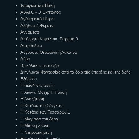
Ίντριγκες και Πάθη
ΑΒΑΤΟ - Ο Έκπτωτος
Αγάπη από Πέτρα
Αλήθεια ή Ψέματα
Αννάμεσα
Απόρρητο Κεφάλαιο: Πείραμα 9
Αστρόπλοιο
Αυγούστα Θεοφανώ η Λάκαινα
Αύρα
Βρικόλακες με το ζόρι
Διηγήματα Φαντασίας από τα όρια της ύπαρξης και της ζωής
Εξόριστοι
Επικίνδυνες σκιές
Η Αιώνια Μάχη: Η Πτώση
Η Αναζήτηση
Η Κατάρα του Σένγκαο
Η Κατάρα των Τεσσάρων 1
Η Μάγισσα του Αέρα
Η Μαύρη Σκόνη
Η Νεκροφιλημένη
Η γνώση των Ξωτικών