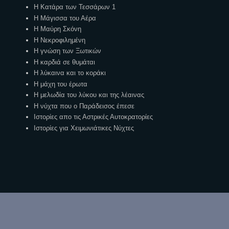
Η Κατάρα των Τεσσάρων 1
Η Μάγισσα του Αέρα
Η Μαύρη Σκόνη
Η Νεκροφιλημένη
Η γνώση των Ξωτικών
Η καρδιά σε θυμάται
Η λύκαινα και το κοράκι
Η μάχη του έρωτα
Η μελωδία του λύκου και της λέαινας
Η νύχτα που ο Παράδεισος έπεσε
Ιστορίες απο τις Αστρικές Αυτοκρατορίες
Ιστορίες για Χειμωνιάτικες Νύχτες