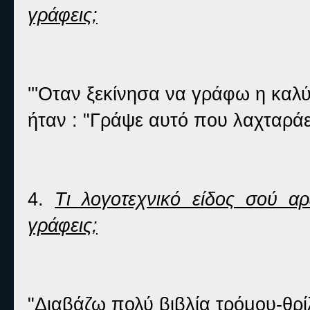
γράφεις;
'''Οταν ξεκίνησα να γράφω η κα
ήταν : "Γράψε αυτό που λαχταράε
4.
Τι λογοτεχνικό είδος σού αρ
γράφεις;
"Διαβάζω πολύ βιβλία τρόμου-θρ