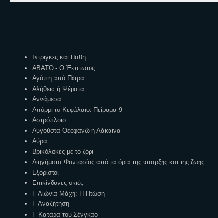
Ετικέτες
Ίντριγκες και Πάθη
ΑΒΑΤΟ - Ο Έκπτωτος
Αγάπη από Πέτρα
Αλήθεια ή Ψέματα
Αννάμεσα
Απόρρητο Κεφάλαιο: Πείραμα 9
Αστρόπλοιο
Αυγούστα Θεοφανώ η Λάκαινα
Αύρα
Βρικόλακες με το ζόρι
Διηγήματα Φαντασίας από τα όρια της ύπαρξης και της ζωής
Εξόριστοι
Επικίνδυνες σκιές
Η Αιώνια Μάχη: Η Πτώση
Η Αναζήτηση
Η Κατάρα του Σένγκαο