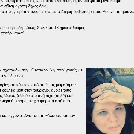
ην καριέρα της και ξεχώρισε σε ένα σκληρό, ανδροκρατούμενο κόσμο.
μοναδική αγάπη δίχως όρια.
μια στιγμή στην άλλη, έγινε από ζωηρή ουβερτούρα του Ροσίνι, το ημιτελέ
μυστηριώδη Τζέιμς, 2.750 και 18 ημέρες δρόμος.
 ποτήρι κρασί.
ναχοπαίδι- στην Θεσσαλονίκη από γονείς με
 την Φλώρινα.
ορίες και κάποιες από αυτές τις μοιραζόμουν
 δουλειά μου στον τουρισμό, άνοιξε τους
ούς έδωσα διέξοδο στο ανήσυχο (πολύ) και
σωτερικό
κόσμο, με χιούμορ και απόλυτα
ά και εγγόνια. Αγαπάω τη θάλασσα και τον