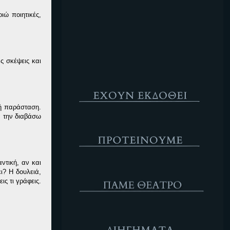
Κενό
ιώ ποιητικές,
ς σκέψεις και
Έχουν Εκδοθεί
κή παράσταση.
α την διαβάσω
Προτέινουμε
ντική, αν και
ΘΕΑΤΡΟ
ι? Η δουλειά,
ις τι γράφεις.
Διηγήματα