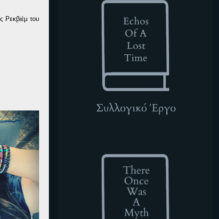
ς Ρεκβιέμ του
TOWAM