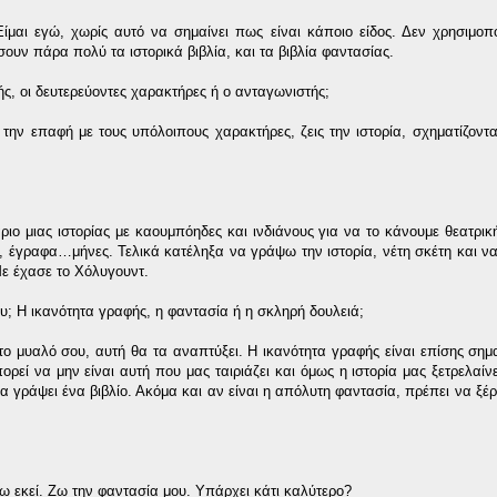
μαι εγώ, χωρίς αυτό να σημαίνει πως είναι κάποιο είδος. Δεν χρησιμοπο
υν πάρα πολύ τα ιστορικά βιβλία, και τα βιβλία φαντασίας.
τής, οι δευτερεύοντες χαρακτήρες ή ο ανταγωνιστής;
 την επαφή με τους υπόλοιπους χαρακτήρες, ζεις την ιστορία, σχηματίζοντα
ιο μιας ιστορίας με καουμπόηδες και ινδιάνους για να το κάνουμε θεατρι
, έγραφα…μήνες. Τελικά κατέληξα να γράψω την ιστορία, νέτη σκέτη και ν
ε έχασε το Χόλυγουντ.
λίου; Η ικανότητα γραφής, η φαντασία ή η σκληρή δουλειά;
στο μυαλό σου, αυτή θα τα αναπτύξει. Η ικανότητα γραφής είναι επίσης σημα
ρεί να μην είναι αυτή που μας ταιριάζει και όμως η ιστορία μας ξετρελαίνε
 γράψει ένα βιβλίο. Ακόμα και αν είναι η απόλυτη φαντασία, πρέπει να ξέρε
ω εκεί. Ζω την φαντασία μου. Υπάρχει κάτι καλύτερο?