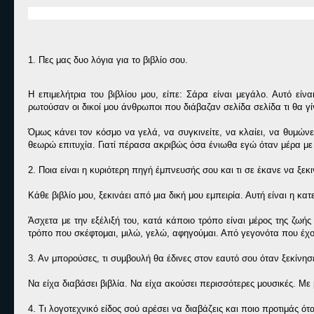
1. Πες μας δυο λόγια για το βιβλίο σου.
Η επιμελήτρια του βιβλίου μου, είπε: Σάρα είναι μεγάλο. Αυτό εί
ρωτούσαν οι δικοί μου άνθρωποι που διάβαζαν σελίδα σελίδα τι θα γίν
Όμως κάνει τον κόσμο να γελά, να συγκινείτε, να κλαίει, να θυμώνει
θεωρώ επιτυχία. Γιατί πέρασα ακριβώς όσα ένιωθα εγώ όταν μέρα με
2. Ποια είναι η κυριότερη πηγή έμπνευσής σου και τι σε έκανε να ξεκι
Κάθε βιβλίο μου, ξεκινάει από μια δική μου εμπειρία. Αυτή είναι η κα
Άσχετα με την εξέλιξή του, κατά κάποιο τρόπο είναι μέρος της ζωής
τρόπο που σκέφτομαι, μιλώ, γελώ, αφηγούμαι. Από γεγονότα που έχο
3. Αν μπορούσες, τι συμβουλή θα έδινες στον εαυτό σου όταν ξεκίνησ
Να είχα διαβάσει βιβλία. Να είχα ακούσει περισσότερες μουσικές. Με
4. Τι λογοτεχνικό είδος σού αρέσει να διαβάζεις και ποιο προτιμάς ότ