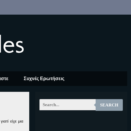
les
αστε
Συχνές Ερωτήσεις
SEARCH
ιατί είχε μια
EOALT