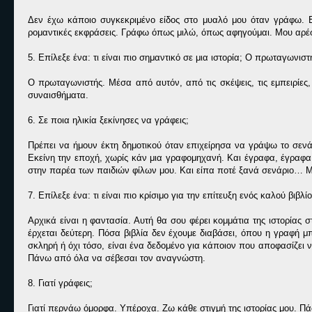
Δεν έχω κάποιο συγκεκριμένο είδος στο μυαλό μου όταν γράφω. Εί
ρομαντικές εκφράσεις. Γράφω όπως μιλώ, όπως αφηγούμαι. Μου αρέσο
5. Επίλεξε ένα: τι είναι πιο σημαντικό σε μια ιστορία; Ο πρωταγωνισ
Ο πρωταγωνιστής. Μέσα από αυτόν, από τις σκέψεις, τις εμπειρίες,
συναισθήματα.
6. Σε ποια ηλικία ξεκίνησες να γράφεις;
Πρέπει να ήμουν έκτη δημοτικού όταν επιχείρησα να γράψω το σενάρ
Εκείνη την εποχή, χωρίς κάν μια γραφομηχανή. Και έγραφα, έγραφα
στην παρέα των παιδιών φίλων μου. Και είπα ποτέ ξανά σενάριο… Μ
7. Επίλεξε ένα: τι είναι πιο κρίσιμο για την επίτευξη ενός καλού βιβ
Αρχικά είναι η φαντασία. Αυτή θα σου φέρει κομμάτια της ιστορίας 
έρχεται δεύτερη. Πόσα βιβλία δεν έχουμε διαβάσει, όπου η γραφή μπο
σκληρή ή όχι τόσο, είναι ένα δεδομένο για κάποιον που αποφασίζει να
Πάνω από όλα να σέβεσαι τον αναγνώστη.
8. Γιατί γράφεις;
Γιατί περνάω όμορφα. Υπέροχα. Ζω κάθε στιγμή της ιστορίας μου. Πά