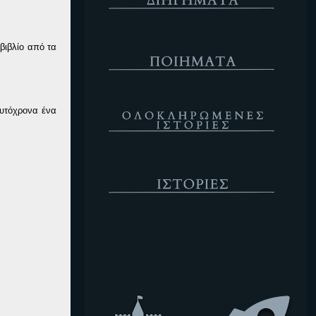
Ποιήματα
βιβλίο από τα
Ολοκληρωμένες Ιστορίες
αυτόχρονα ένα
Ιστορίες
Κενό