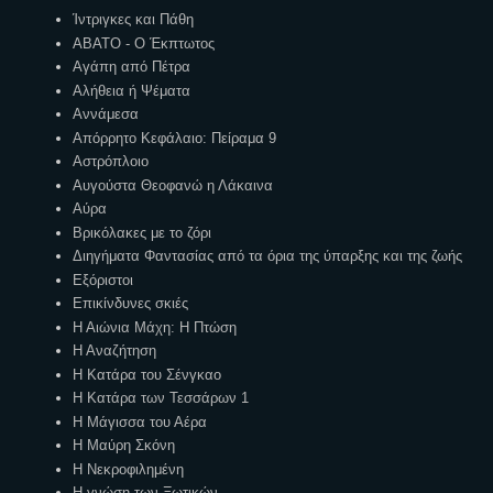
Ίντριγκες και Πάθη
ΑΒΑΤΟ - Ο Έκπτωτος
Αγάπη από Πέτρα
Αλήθεια ή Ψέματα
Αννάμεσα
Απόρρητο Κεφάλαιο: Πείραμα 9
Αστρόπλοιο
Αυγούστα Θεοφανώ η Λάκαινα
Αύρα
Βρικόλακες με το ζόρι
Διηγήματα Φαντασίας από τα όρια της ύπαρξης και της ζωής
Εξόριστοι
Επικίνδυνες σκιές
Η Αιώνια Μάχη: Η Πτώση
Η Αναζήτηση
Η Κατάρα του Σένγκαο
Η Κατάρα των Τεσσάρων 1
Η Μάγισσα του Αέρα
Η Μαύρη Σκόνη
Η Νεκροφιλημένη
Η γνώση των Ξωτικών