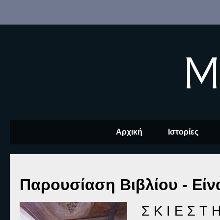
M
Αρχική
Ιστορίες
Παρουσίαση Βιβλίου - Είν
Σ Κ Ι Ε Σ Τ 