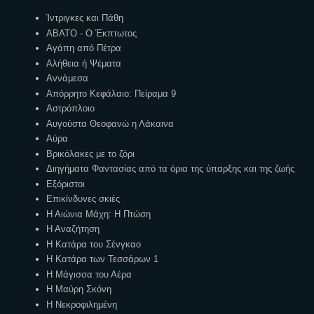
Ετικέτες
Ίντριγκες και Πάθη
ΑΒΑΤΟ - Ο Έκπτωτος
Αγάπη από Πέτρα
Αλήθεια ή Ψέματα
Αννάμεσα
Απόρρητο Κεφάλαιο: Πείραμα 9
Αστρόπλοιο
Αυγούστα Θεοφανώ η Λάκαινα
Αύρα
Βρικόλακες με το ζόρι
Διηγήματα Φαντασίας από τα όρια της ύπαρξης και της ζωής
Εξόριστοι
Επικίνδυνες σκιές
Η Αιώνια Μάχη: Η Πτώση
Η Αναζήτηση
Η Κατάρα του Σένγκαο
Η Κατάρα των Τεσσάρων 1
Η Μάγισσα του Αέρα
Η Μαύρη Σκόνη
Η Νεκροφιλημένη