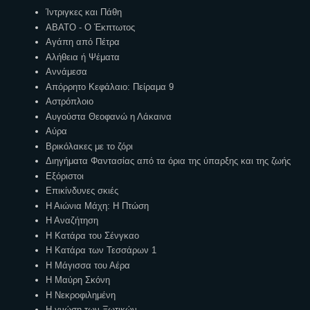
Ίντριγκες και Πάθη
ΑΒΑΤΟ - Ο Έκπτωτος
Αγάπη από Πέτρα
Αλήθεια ή Ψέματα
Αννάμεσα
Απόρρητο Κεφάλαιο: Πείραμα 9
Αστρόπλοιο
Αυγούστα Θεοφανώ η Λάκαινα
Αύρα
Βρικόλακες με το ζόρι
Διηγήματα Φαντασίας από τα όρια της ύπαρξης και της ζωής
Εξόριστοι
Επικίνδυνες σκιές
Η Αιώνια Μάχη: Η Πτώση
Η Αναζήτηση
Η Κατάρα του Σένγκαο
Η Κατάρα των Τεσσάρων 1
Η Μάγισσα του Αέρα
Η Μαύρη Σκόνη
Η Νεκροφιλημένη
Η γνώση των Ξωτικών