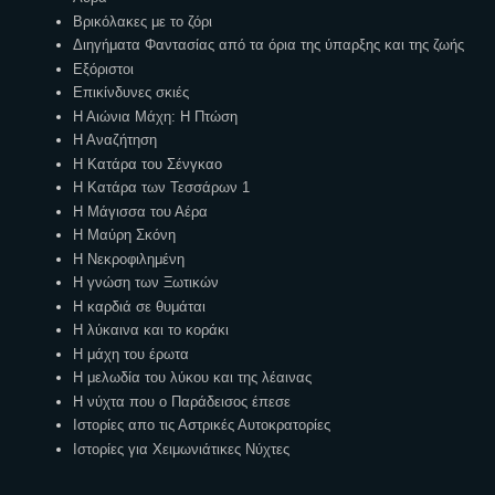
Βρικόλακες με το ζόρι
Διηγήματα Φαντασίας από τα όρια της ύπαρξης και της ζωής
Εξόριστοι
Επικίνδυνες σκιές
Η Αιώνια Μάχη: Η Πτώση
Η Αναζήτηση
Η Κατάρα του Σένγκαο
Η Κατάρα των Τεσσάρων 1
Η Μάγισσα του Αέρα
Η Μαύρη Σκόνη
Η Νεκροφιλημένη
Η γνώση των Ξωτικών
Η καρδιά σε θυμάται
Η λύκαινα και το κοράκι
Η μάχη του έρωτα
Η μελωδία του λύκου και της λέαινας
Η νύχτα που ο Παράδεισος έπεσε
Ιστορίες απο τις Αστρικές Αυτοκρατορίες
Ιστορίες για Χειμωνιάτικες Νύχτες