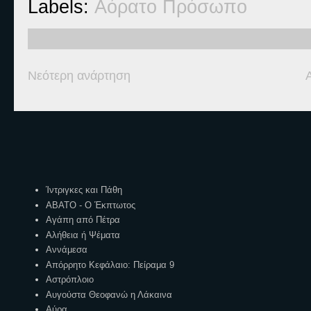
Labels:
Αόρατο Πρόσωπο
Νεότερη ανάρτηση
Ετικέτες
Ίντριγκες και Πάθη
ΑΒΑΤΟ - Ο Έκπτωτος
Αγάπη από Πέτρα
Αλήθεια ή Ψέματα
Αννάμεσα
Απόρρητο Κεφάλαιο: Πείραμα 9
Αστρόπλοιο
Αυγούστα Θεοφανώ η Λάκαινα
Αύρα