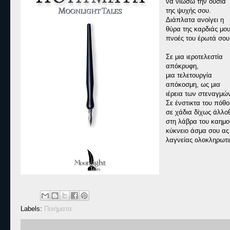
να νιώσω την ουσία
της ψυχής σου.
Διάπλατα ανοίγει η
θύρα της καρδιάς μου
πνοές του έρωτά σου
Σε μια ιεροτελεστία
απόκρυφη,
μια τελετουργία
απόκοσμη, ως μια
ιέρεια των στεναγμώ
Σε ένστικτα του πόθο
σε χάδια δίχως άλλοθ
στη λάβρα του καημο
κύκνειο άσμα σου ας 
λαγνείας ολοκληρωτι
Labels:
Ποιήματα