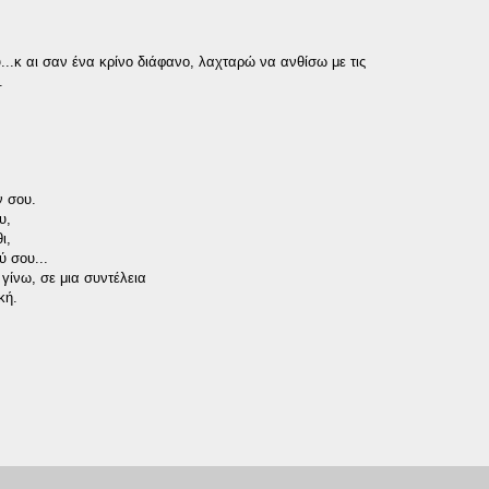
...κ αι σαν ένα κρίνο διάφανο, λαχταρώ να ανθίσω με τις
.
ν σου.
υ,
ι,
ύ σου...
γίνω, σε μια συντέλεια
κή.