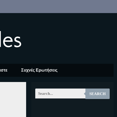
les
αστε
Συχνές Ερωτήσεις
SEARCH
EOALT