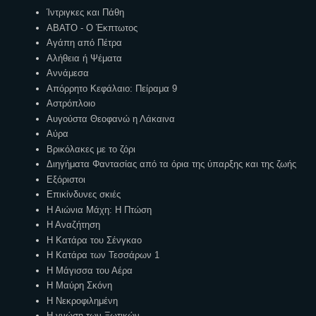
Ίντριγκες και Πάθη
ΑΒΑΤΟ - Ο Έκπτωτος
Αγάπη από Πέτρα
Αλήθεια ή Ψέματα
Αννάμεσα
Απόρρητο Κεφάλαιο: Πείραμα 9
Αστρόπλοιο
Αυγούστα Θεοφανώ η Λάκαινα
Αύρα
Βρικόλακες με το ζόρι
Διηγήματα Φαντασίας από τα όρια της ύπαρξης και της ζωής
Εξόριστοι
Επικίνδυνες σκιές
Η Αιώνια Μάχη: Η Πτώση
Η Αναζήτηση
Η Κατάρα του Σένγκαο
Η Κατάρα των Τεσσάρων 1
Η Μάγισσα του Αέρα
Η Μαύρη Σκόνη
Η Νεκροφιλημένη
Η γνώση των Ξωτικών