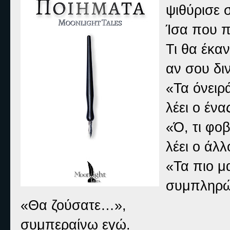
ψιθύρισε σ
Ίσα που π
Τι θα έκαν
αν σου δι
«Τα όνειρ
λέει ο ένα
«Ό, τι φο
λέει ο άλλ
«Τα πιο μα
συμπληρών
«Θα ζούσατε…»,
συμπεραίνω εγώ.