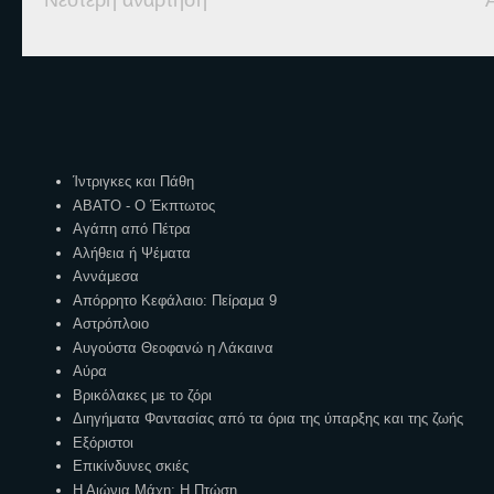
Νεότερη ανάρτηση
Ετικέτες
Ίντριγκες και Πάθη
ΑΒΑΤΟ - Ο Έκπτωτος
Αγάπη από Πέτρα
Αλήθεια ή Ψέματα
Αννάμεσα
Απόρρητο Κεφάλαιο: Πείραμα 9
Αστρόπλοιο
Αυγούστα Θεοφανώ η Λάκαινα
Αύρα
Βρικόλακες με το ζόρι
Διηγήματα Φαντασίας από τα όρια της ύπαρξης και της ζωής
Εξόριστοι
Επικίνδυνες σκιές
Η Αιώνια Μάχη: Η Πτώση