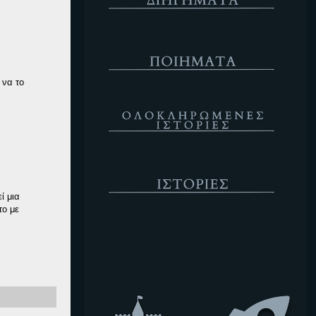
Ποιήματα
 να το
Ολοκληρωμένες Ιστορίες
Ιστορίες
ί μια
το με
Κενό