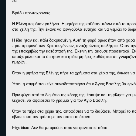
***
Βράδυ πρωτοχρονιάς
Η Ελένη κοιμόταν γαλήνια. Η μητέρα της καθόταν πάνω από το προσκ
στα χείλη της. Την έκανε να φεγγοβολά ευτυχία και να γεμίζει το δωμ
Η ίδια ήταν και πάλι δακρυσμένη. Αυτή τη φορά όμως ήταν από χαρά κ
προπαραμονή των Χριστουγέννων, αναζητώντας πωλήτρια. Όταν την εί
της επακριβώς την κατάστασή της. Εκείνη την άκουσε προσεκτικά. Στ
έπαιξε ρόλο και το ότι ήταν και η ίδια μητέρα, καθώς και ότι γνωρ
ημερών.
Όταν η μητέρα της Ελένης πήρε τα χρήματα στα χέρια της, ένιωσε ν
Ήταν η στιγμή που είχε συνειδητοποιήσει ότι ο Άγιος Βασίλης θα ερχ
Πριν φύγει από το δωμάτιο της κόρης της, έσκυψε και τη φίλησε για μ
ξεχάσει να αφαιρέσει το γράμμα για τον Άγιο Βασίλη.
Όταν το πήρε στα χέρια της, αποφάσισε να το διαβάσει. Μπορεί το π
έβλεπε και τον τρόπο με τον οποίο το έκανε.
Είχε δίκιο. Δεν θα μπορούσε ποτέ να φανταστεί πόσο.