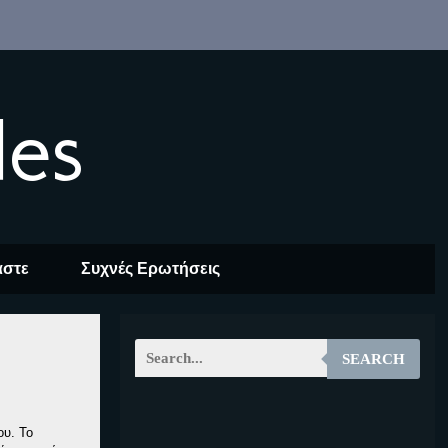
les
αστε
Συχνές Ερωτήσεις
SEARCH
EOALT
ου. Το