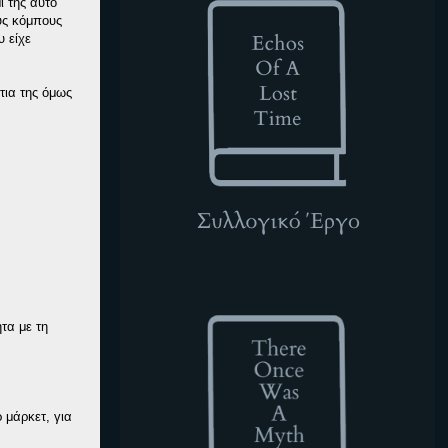
ί της αυτό
ους κόμπους
υ είχε
τια της όμως
TOWAM
τα με τη
 μάρκετ, για