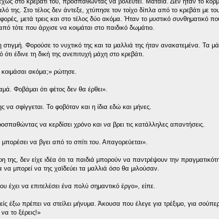
χώς στο κρεβάτι του, προσπαθώντας να βολευτεί. Μάταια. Δεν ήταν το κορμ
λό της. Στο τέλος δεν άντεξε, χτύπησε τον τοίχο δίπλα από το κρεβάτι με τ
ορές, μετά τρεις και στο τέλος δύο ακόμα. Ήταν το μυστικό συνθηματικό πο
 από τότε που άρχισε να κοιμάται στο παιδικό δωμάτιο.
 στιγμή. Φορούσε το νυχτικό της και τα μαλλιά της ήταν ανακατεμένα. Τα μά
ότι έδινε τη δική της ανεπιτυχή μάχη στο κρεβάτι.
εν κοιμάσαι ακόμα;» ρώτησε.
αμά. Φοβάμαι ότι φέτος δεν θα έρθει».
ς να σφίγγεται. Το φοβόταν και η ίδια εδώ και μήνες.
προσπαθώντας να κερδίσει χρόνο και να βρει τις κατάλληλες απαντήσεις.
 μπορέσει να βγει από το σπίτι του. Απαγορεύεται».
 της, δεν είχε ιδέα ότι τα παιδιά μπορούν να παντρέψουν την πραγματικότη
α να μπορεί να της χαϊδεύει τα μαλλιά όσο θα μιλούσαν.
υ έχει να επιτελέσει ένα πολύ σημαντικό έργο», είπε.
είς έξω πρέπει να στείλει μήνυμα. Άκουσα που έλεγε για τρέξιμο, για σούπερ
 να το ξέρεις!»