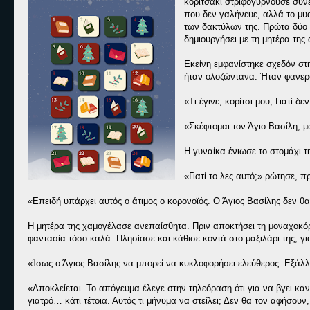
κοριτσάκι στριφογυρνούσε συνε
που δεν γαλήνευε, αλλά το μυα
των δακτύλων της. Πρώτα δύο φ
δημιουργήσει με τη μητέρα της
Εκείνη εμφανίστηκε σχεδόν στη
ήταν ολοζώντανα. Ήταν φανερό 
«Τι έγινε, κορίτσι μου; Γιατί δ
«Σκέφτομαι τον Άγιο Βασίλη, μ
Η γυναίκα ένιωσε το στομάχι τη
«Γιατί το λες αυτό;» ρώτησε, 
«Επειδή υπάρχει αυτός ο άτιμος ο κορονοϊός. Ο Άγιος Βασίλης δεν θα
Η μητέρα της χαμογέλασε ανεπαίσθητα. Πριν αποκτήσει τη μοναχοκόρη
φαντασία τόσο καλά. Πλησίασε και κάθισε κοντά στο μαξιλάρι της, γι
«Ίσως ο Άγιος Βασίλης να μπορεί να κυκλοφορήσει ελεύθερος. Εξάλλο
«Αποκλείεται. Το απόγευμα έλεγε στην τηλεόραση ότι για να βγει καν
γιατρό… κάτι τέτοια. Αυτός τι μήνυμα να στείλει; Δεν θα τον αφήσουν,