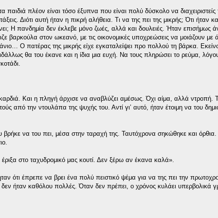
τα παιδιά πλέον είναι τόσο έξυπνα που είναι πολύ δύσκολο να διαχειριστείς 
άξεις. Διότι αυτή ήταν η πικρή αλήθεια. Τι να της πει της μικρής; Ότι ήταν και
νει; Η πανδημία δεν έκλεβε μόνο ζωές, αλλά και δουλειές. Ήταν επισήμως ά
ύμιζε βαρκούλα στον ωκεανό, με τις οικονομικές υποχρεώσεις να μοιάζουν με 
νιο… Ο πατέρας της μικρής είχε εγκαταλείψει προ πολλού τη βάρκα. Εκείν
ιδάλλως θα του έκανε και η ίδια μια ευχή. Να τους πληρώσει το ρεύμα, λόγου
κοτάδι.
καρδιά. Και η πληγή άρχισε να αναβλύζει αμέσως. Όχι αίμα, αλλά ντροπή. Τ
τούς από την ντουλάπα της ψυχής του. Αντί γι’ αυτό, ήταν έτοιμη να του δημι
ου βρήκε να του πει, μέσα στην ταραχή της. Ταυτόχρονα σηκώθηκε και όρθια.
ιο.
έριξα στο ταχυδρομικό μας κουτί. Δεν ξέρω αν έκανα καλά».
ταν ότι έπρεπε να βρει ένα πολύ πειστικό ψέμα για να της πει την πρωτοχρο
ς δεν ήταν καθόλου πολλές. Όταν δεν πρέπει, ο χρόνος κυλάει υπερβολικά 