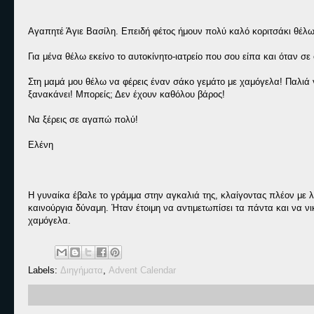
Αγαπητέ Άγιε Βασίλη. Επειδή φέτος ήμουν πολύ καλό κοριτσάκι θέλω
Για μένα θέλω εκείνο το αυτοκίνητο-ιατρείο που σου είπα και όταν σε
Στη μαμά μου θέλω να φέρεις έναν σάκο γεμάτο με χαμόγελα! Παλιά γ
ξανακάνει! Μπορείς; Δεν έχουν καθόλου βάρος!
Να ξέρεις σε αγαπώ πολύ!
Ελένη
Η γυναίκα έβαλε το γράμμα στην αγκαλιά της, κλαίγοντας πλέον με λυ
καινούργια δύναμη. Ήταν έτοιμη να αντιμετωπίσει τα πάντα και να νι
χαμόγελα.
Labels:
Διηγήματα
,
Advent Calendar