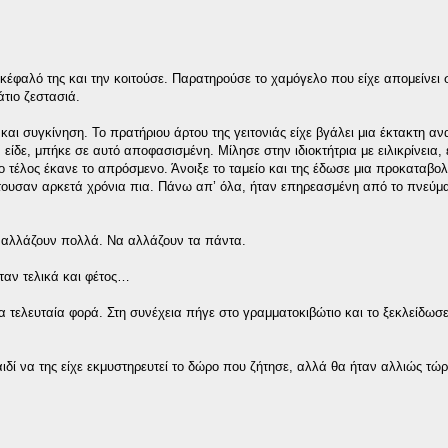
έφαλό της και την κοιτούσε. Παρατηρούσε το χαμόγελο που είχε απομείνει 
άτιο ζεστασιά.
αι συγκίνηση. Το πρατήριου άρτου της γειτονιάς είχε βγάλει μια έκτακτη α
δε, μπήκε σε αυτό αποφασισμένη. Μίλησε στην ιδιοκτήτρια με ειλικρίνεια,
ο τέλος έκανε το απρόσμενο. Άνοιξε το ταμείο και της έδωσε μια προκαταβολ
ιζόντουσαν αρκετά χρόνια πια. Πάνω απ’ όλα, ήταν επηρεασμένη από το πνεύμ
α αλλάζουν πολλά. Να αλλάζουν τα πάντα.
όταν τελικά και φέτος…
ια τελευταία φορά. Στη συνέχεια πήγε στο γραμματοκιβώτιο και το ξεκλείδωσε
αιδί να της είχε εκμυστηρευτεί το δώρο που ζήτησε, αλλά θα ήταν αλλιώς τώ