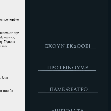
Κενό
σχηματισμένο
νακοίνωση την
 εξηγώντας
Έχουν Εκδοθεί
ή. Σίγουρα
α των
Προτέινουμε
. Είχε
ΘΕΑΤΡΟ
ρα που θα
Διηγήματα