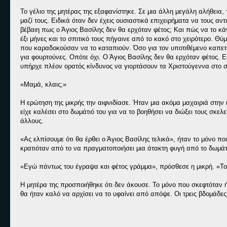
Το γέλιο της μητέρας της εξαφανίστηκε. Σε μια άλλη μεγάλη αλήθεια, 
μαζί τους. Ειδικά όταν δεν έχεις ουσιαστικά επιχειρήματα να τους αντιτ
βέβαιη πως ο Άγιος Βασίλης δεν θα ερχόταν φέτος; Και πώς να το κά
έξι μήνες και το σπιτικό τους πήγαινε από το κακό στο χειρότερο. Θ
που καραδοκούσαν να το καταπιούν. Όσο για τον υποτιθέμενο καπετά
για φουρτούνες. Οπότε όχι. Ο Άγιος Βασίλης δεν θα ερχόταν φέτος. Ε
υπήρχε πλέον ορατός κίνδυνος να γιορτάσουν τα Χριστούγεννα στο σ
«Μαμά, κλαις;»
Η ερώτηση της μικρής την αιφνιδίασε. Ήταν μια ακόμα μαχαιριά στην 
είχε καλέσει στο δωμάτιό του για να το βοηθήσει να διώξει τους σκελε
άλλους.
«Ας ελπίσουμε ότι θα έρθει ο Άγιος Βασίλης τελικά», ήταν το μόνο π
κρατιόταν από το να πραγματοποιήσει μια άτακτη φυγή από το δωμάτ
«Εγώ πάντως του έγραψα και φέτος γράμμα», πρόσθεσε η μικρή. «Το 
Η μητέρα της προσποιήθηκε ότι δεν άκουσε. Το μόνο που σκεφτόταν ή
θα ήταν καλό να αρχίσει να το υφαίνει από απόψε. Οι τρεις βδομάδε