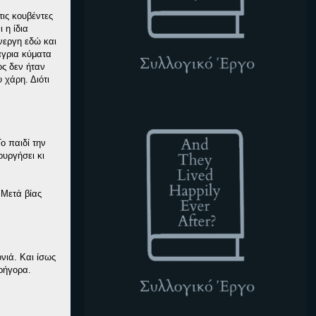
τις κουβέντες
 η ίδια
νεργη εδώ και
άγρια κύματα
ος δεν ήταν
 χάρη. Διότι
ATLHEA
ο παιδί την
ουργήσει κι
 Μετά βίας
νιά. Και ίσως
γρήγορα.