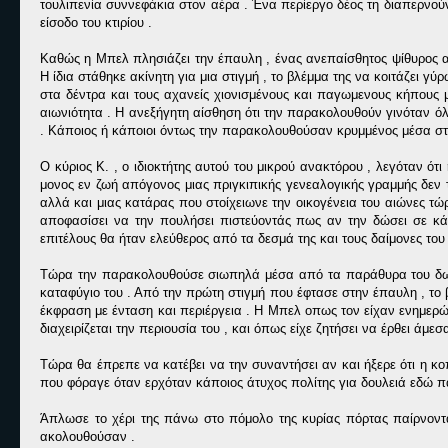
τουλιπενία συννεφάκια στον αέρα . Ένα περίεργο δέος τη διαπερνού
είσοδο του κτιρίου .
Καθώς η Μπελ πλησιάζει την έπαυλη , ένας ανεπαίσθητος ψίθυρος
Η ίδια στάθηκε ακίνητη για μια στιγμή , το βλέμμα της να κοιτάζει 
στα δέντρα και τους αχανείς χιονισμένους και παγωμενους κήπου
αιωνιότητα . Η ανεξήγητη αίσθηση ότι την παρακολουθούν γινόταν όλο
. Κάποιος ή κάποιοι όντως την παρακολουθούσαν κρυμμένος μέσα στις 
Ο κύριος Κ. , ο ιδιοκτήτης αυτού του μικρού ανακτόρου , λεγόταν ό
μονος εν ζωή απόγονος μιας πριγκιπικής γενεαλογικής γραμμής δεν 
αλλά και μιας κατάρας που στοίχειωνε την οικογένεια του αιώνες τ
αποφασίσει να την πουλήσει πιστεύοντάς πως αν την δώσει σε κά
επιτέλους θα ήταν ελεύθερος από τα δεσμά της και τους δαίμονες του 
Τώρα την παρακολουθούσε σιωπηλά μέσα από τα παράθυρα του δωματ
καταφύγιο του . Από την πρώτη στιγμή που έφτασε στην έπαυλη , το
έκφραση με ένταση και περιέργεια . Η Μπελ οπως τον είχαν ενημερώ
διαχειρίζεται την περιουσία του , και όπως είχε ζητήσει να έρθει άμε
Τώρα θα έπρεπε να κατέβει να την συναντήσει αν και ήξερε ότι η 
που φόραγε όταν ερχόταν κάποιος άτυχος πολίτης για δουλειά εδώ π
Άπλωσε το χέρι της πάνω στο πόμολο της κυρίας πόρτας παίρνοντα
ακολουθούσαν .