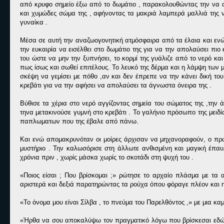
από κρυφο σημείο έξω από το δωμάτιο , παρακολουθώντας την να 
και χυμώδες σώμα της , αφήνοντας τα μακριά λαμπερά μαλλιά της 
γυναίκα .
Μέσα σε αυτή την αναζωογονητική ατμόσφαιρα από τα έλαια και ενώ
την ευκαιρία να εισέλθει στο δωμάτιο της για να την απολαύσει πι
του ώστε να μην την ξυπνήσει, το κορμί της γυάλιζε από το νερό κα
πως ίσως και σωθεί επιτέλους. Το λευκό της δέρμα και η λάμψη των
σκέψη να γεμίσει με πόθο ,αν και δεν έπρεπε να την κάνει δική του
κρεβάτι για να την αφήσει να απολαύσει τα άγνωστα όνειρα της .
Βύθισε τα χέρια στο νερό αγγίζοντας σημεία του σώματος της ,την
τηνα μετακινούσε γυμνή στο κρεβάτι . Το γαλήνιο πρόσωπο της μειδ
παπλωματων που της έβαλε από πάνω.
Και ενώ απομακρυνόταν οι μοίρες άρχισαν να μηχανοραφούν, ο πρώτ
μυστήριο . Την καλωσόρισε στη άλλωτε ανθισμένη και μαγική έπαυλ
χρόνια πριν , χωρίς μάσκα χωρίς το σκοτάδι στη ψυχή του .
«Ποιος είσαι ; Που βρίσκομαι ;» ρώτησε το αρχαίο πλάσμα με τα 
αριστερά και δεξιά παρατηρώντας τα ρούχα όπου φόραγε πλέον και η 
«Το όνομα μου είναι Σίλβα , το πνεύμα του Παρελθόντος ,» με μια 
«Ήρθα να σου αποκαλύψω τον πραγματικό λόγω που βρίσκεσαι εδώ , 