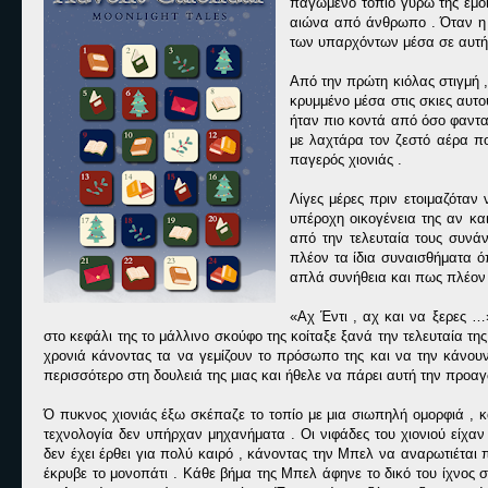
παγωμένο τοπίο γύρω της έμοι
αιώνα από άνθρωπο . Όταν η 
των υπαρχόντων μέσα σε αυτήν 
Από την πρώτη κιόλας στιγμή , 
κρυμμένο μέσα στις σκιες αυτο
ήταν πιο κοντά από όσο φαντα
με λαχτάρα τον ζεστό αέρα που
παγερός χιονιάς .
Λίγες μέρες πριν ετοιμαζόταν 
υπέροχη οικογένεια της αν κα
από την τελευταία τους συνάν
πλέον τα ίδια συναισθήματα ό
απλά συνήθεια και πως πλέον 
«Αχ Έντι , αχ και να ξερες …
στο κεφάλι της το μάλλινο σκούφο της κοίταξε ξανά την τελευταία τ
χρονιά κάνοντας τα να γεμίζουν το πρόσωπο της και να την κάνουν
περισσότερο στη δουλειά της μιας και ήθελε να πάρει αυτή την προαγ
Ό πυκνος χιονιάς έξω σκέπαζε το τοπίο με μια σιωπηλή ομορφιά , 
τεχνολογία δεν υπήρχαν μηχανήματα . Οι νιφάδες του χιονιού είχαν
δεν έχει έρθει για πολύ καιρό , κάνοντας την Μπελ να αναρωτιέται
έκρυβε το μονοπάτι . Κάθε βήμα της Μπελ άφηνε το δικό του ίχνος 