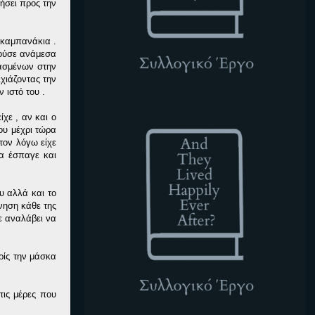
ήσει προς την
 καμπανάκια .
υσούσε ανάμεσα
χασμένων στην
χιάζοντας την
 ιστό του .
ATLHEA
χε , αν και ο
ου μέχρι τώρα
τον λόγω είχε
α έσπαγε και
υ αλλά και το
νηση κάθε της
ε αναλάβει να
ρίς την μάσκα
τις μέρες που