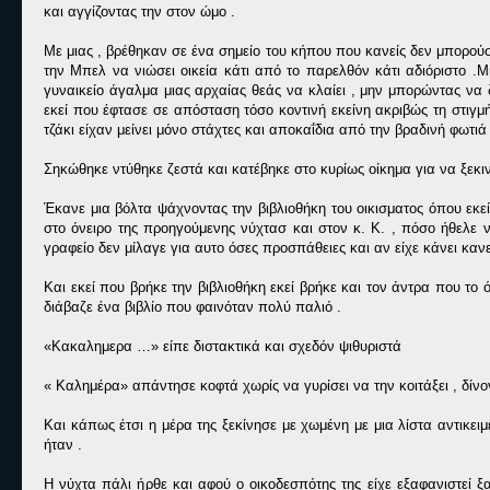
και αγγίζοντας την στον ώμο .
Με μιας , βρέθηκαν σε ένα σημείο του κήπου που κανείς δεν μπορού
την Μπελ να νιώσει οικεία κάτι από το παρελθόν κάτι αδιόριστο .
γυναικείο άγαλμα μιας αρχαίας θεάς να κλαίει , μην μπορώντας να 
εκεί που έφτασε σε απόσταση τόσο κοντινή εκείνη ακριβώς τη στιγμή
τζάκι είχαν μείνει μόνο στάχτες και αποκαΐδια από την βραδινή φωτιά 
Σηκώθηκε ντύθηκε ζεστά και κατέβηκε στο κυρίως οίκημα για να ξεκινή
Έκανε μια βόλτα ψάχνοντας την βιβλιοθήκη του οικισματος όπου εκεί
στο όνειρο της προηγούμενης νύχτασ και στον κ. Κ. , πόσο ήθελε ν
γραφείο δεν μίλαγε για αυτο όσες προσπάθειες και αν είχε κάνει κανεί
Και εκεί που βρήκε την βιβλιοθήκη εκεί βρήκε και τον άντρα που τ
διάβαζε ένα βιβλίο που φαινόταν πολύ παλιό .
«Κακαλημερα …» είπε διστακτικά και σχεδόν ψιθυριστά
« Καλημέρα» απάντησε κοφτά χωρίς να γυρίσει να την κοιτάξει , δίνον
Και κάπως έτσι η μέρα της ξεκίνησε με χωμένη με μια λίστα αντικε
ήταν .
Η νύχτα πάλι ήρθε και αφού ο οικοδεσπότης της είχε εξαφανιστεί 