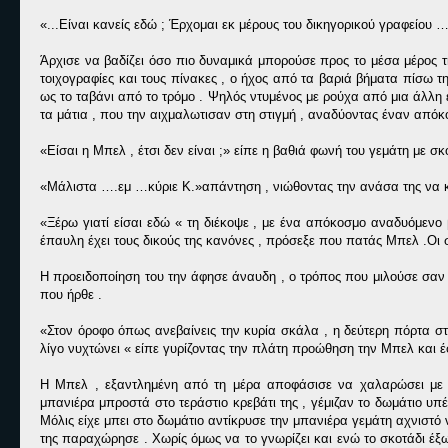
«...Είναι κανείς εδώ ; Έρχομαι εκ μέρους του δικηγορικού γραφείου 
Άρχισε να βαδίζει όσο πιο δυναμικά μπορούσε προς το μέσα μέρος της
τοιχογραφίες και τους πίνακες , ο ήχος από τα βαριά βήματα πίσω τη
ως το ταβάνι από το τρόμο . Ψηλός ντυμένος με ρούχα από μια άλλη
τα μάτια , που την αιχμαλωτισαν στη στιγμή , αναδύοντας έναν απόκο
«Είσαι η Μπελ , έτσι δεν είναι ;» είπε η βαθιά φωνή του γεμάτη με σκ
«Μάλιστα ….εμ …κύριε Κ.»απάντηση , νιώθοντας την ανάσα της να κ
«Ξέρω γιατί είσαι εδώ « τη διέκοψε , με ένα απόκοσμο αναδυόμεν
έπαυλη έχει τους δικούς της κανόνες , πρόσεξε που πατάς Μπελ .Οι
Η προειδοποίηση του την άφησε άναυδη , ο τρόπος που μιλούσε σαν 
που ήρθε .
«Στον όροφο όπως ανεβαίνεις την κυρία σκάλα , η δεύτερη πόρτα στ
λίγο νυχτώνει « είπε γυρίζοντας την πλάτη προώθηση την Μπελ και έ
Η Μπελ , εξαντλημένη από τη μέρα αποφάσισε να χαλαρώσει με 
μπανιέρα μπροστά στο τεράστιο κρεβάτι της , γέμιζαν το δωμάτιο υπέ
Μόλις είχε μπει στο δωμάτιο αντίκρυσε την μπανιέρα γεμάτη αχνιστό 
της παραχώρησε . Χωρίς όμως να το γνωρίζει και ενώ το σκοτάδι έξ