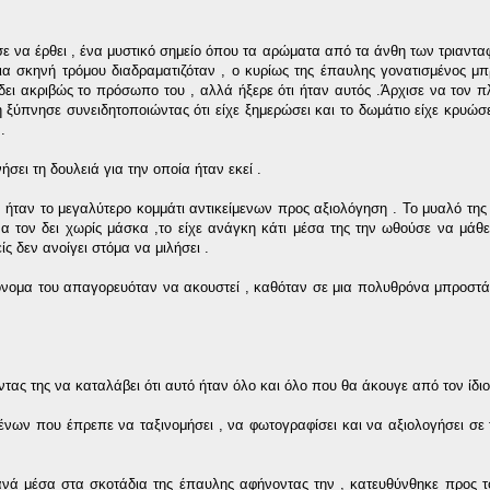
σε να έρθει , ένα μυστικό σημείο όπου τα αρώματα από τα άνθη των τριαντ
Μια σκηνή τρόμου διαδραματιζόταν , ο κυρίως της έπαυλης γονατισμένος μ
δει ακριβώς το πρόσωπο του , αλλά ήξερε ότι ήταν αυτός .Άρχισε να τον π
 ξύπνησε συνειδητοποιώντας ότι είχε ξημερώσει και το δωμάτιο είχε κρυώσε
.
σει τη δουλειά για την οποία ήταν εκεί .
 ήταν το μεγαλύτερο κομμάτι αντικείμενων προς αξιολόγηση . Το μυαλό της 
α τον δει χωρίς μάσκα ,το είχε ανάγκη κάτι μέσα της την ωθούσε να μάθει
ς δεν ανοίγει στόμα να μιλήσει .
ο όνομα του απαγορευόταν να ακουστεί , καθόταν σε μια πολυθρόνα μπροστά 
τας της να καταλάβει ότι αυτό ήταν όλο και όλο που θα άκουγε από τον ίδιο
ιμένων που έπρεπε να ταξινομήσει , να φωτογραφίσει και να αξιολογήσει σε
ξανά μέσα στα σκοτάδια της έπαυλης αφήνοντας την , κατευθύνθηκε προς τ