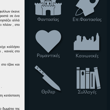
αφυλλων έκανε
προστά σε ένα
λησιάζει αλλά
ι πλέον , στο
είχε κολλήσει
 , κανείς στο
στο τζάκι και
 .
 τη κατάσταση
ο δωμάτιο της