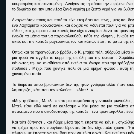
κουρασμένη και πεινασμένη . Ανοίγοντας τη πόρτα την περίμενε ένα τρ
το δωμάτιο και την μπανιέρα ξανά γεμάτη με ζεστό νερό για να βυθιστ
Αναρωτιόταν ποιος και ποτέ τα είχε ετοιμάσει και πως , μιας και δε
ένα λαχταριστό κρουασανάκι και άρχισε να γδύνεται πάλι για να μ
τόξου , και χρώματα που κανείς δεν είχε αντικρίσει ξανά σε τριαντ
ένιωθε τα μάτια του να παρακολουθούν κάθε της κίνηση , ένιωθε τ
σκιές και την κοίταζε μαγεύοντας τον και κάπως έτσι , τα μάτια της 
Όπως και το προηγούμενο βράδυ , ο Κ. μπήκε πάλι αθόρυβα μέσα και
μια φορά να αγγίξει το κορμί της σε όλη του την έκταση . Χυμώδ
κάνοντας την να αναδύεται από εκείνα τα όνειρα που την τράβηξαν 
ποθούσε . Μέχρι που χάθηκε πάλι σε μια ομίχλη φωτός , αυτή τη
χιονισμένο τοπίο .
Το δωμάτιο όπου βρίσκονταν δεν της ήταν γνώριμο αλλά ήταν οικε
λαμπυρίζε , κάτι που την καλούσε …»Μπελ..»
«Μην φοβάσαι , Μπελ. « είπε μια καμπάνιστή γυναικεία φωνούλα , κ
Μπελ είσαι εδώ γιατί σε καλέσαμε « Και μέσα σε μια τουλίπα α
αντικείμενο που ο οικοδεσπότης της κοίταζε , ένα τριαντάφυλλο , ένα
Και τότε ξύπνησε , και ήξερε μέσα της τι έπρεπε να κάνει , σηκώθ
να τρέχει προς τον πυργίσκο ξέροντας ότι δεν είχε πολύ χρόνο . Ήτ
πέφτουν με έπρεπε να τον βρει πριν να είναι αργά . Και εκεί που κό