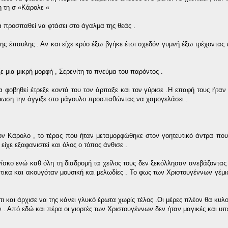
η τη σ «Κάρολε «
α προσπαθεί να φτάσει στο άγαλμα της θεάς .
της έπαυλης . Αν και είχε κρύο έξω βγήκε έτσι σχεδόν γυμνή έξω τρέχοντας 
ε μια μικρή μορφή , Σερενίτη το πνεύμα του παρόντος .
 φοβηθεί έτρεξε κοντά του τον άρπαξε και τον γύρισε .Η επαφή τους ήταν 
έρωση την άγγιξε στο μάγουλο προσπαθώντας να χαμογελάσει .
ν Κάρολο , το τέρας που ήταν μεταμορφώθηκε στον γοητευτικό άντρα που
είχε εξαφανιστεί και όλος ο τόπος άνθισε .
ίσκο ενώ καθ όλη τη διαδρομή τα χείλος τους δεν ξεκόλλησαν ανεβάζοντας
άτικα και ακουγόταν μουσική και μελωδίες . Το φως των Χριστουγέννων γέμι
τι και άρχισε να της κάνει γλυκό έρωτα χωρίς τέλος .Οι μέρες πλέον θα κυλ
. Από εδώ και πέρα οι γιορτές των Χριστουγέννων δεν ήταν μαγικές και υπ