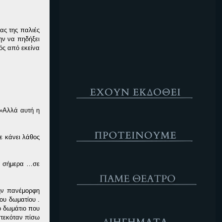
Κενό
ας της παλιές
ην να πηδήξει
ός από εκείνα
Έχουν Εκδοθεί
…»Αλλά αυτή η
Προτέινουμε
ε κάνει λάθος
ΘΕΑΤΡΟ
ια σήμερα …σε
ην πανέμορφη
του δωματίου .
Διηγήματα
το δωμάτιο που
στεκόταν πίσω