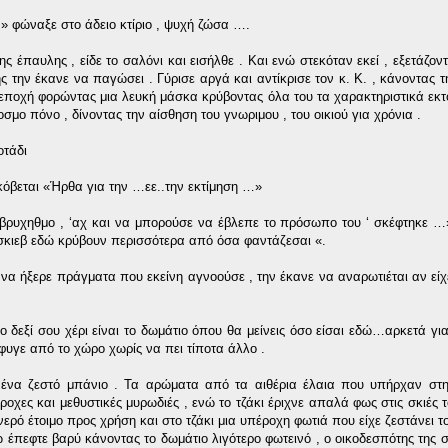
…» φώναξε στο άδειο κτίριο , ψυχή ζώσα ….
 έπαυλης , είδε το σαλόνι και εισήλθε . Και ενώ στεκόταν εκεί , εξετάζοντ
ς την έκανε να παγώσει . Γύρισε αργά και αντίκρισε τον κ. Κ. , κάνοντας τ
 εποχή φορώντας μια λευκή μάσκα κρύβοντας όλα του τα χαρακτηριστικά εκτ
σμο πόνο , δίνοντας την αίσθηση του γνωριμου , του οικιού για χρόνια .
οτάδι
όβεται «Ήρθα για την …εε..την εκτίμηση …»
ο βρυχηθμο , ‘αχ και να μπορούσε να έβλεπε το πρόσωπο του ‘ σκέφτηκε 
 σκιεβ εδώ κρύβουν περισσότερα από όσα φαντάζεσαι «.
να ήξερε πράγματα που εκείνη αγνοούσε , την έκανε να αναρωτιέται αν είχ
ο δεξί σου χέρι είναι το δωμάτιο όπου θα μείνεις όσο είσαι εδώ…αρκετά γ
φυγε από το χώρο χωρίς να πει τίποτα άλλο .
ένα ζεστό μπάνιο . Τα αρώματα από τα αιθέρια έλαια που υπήρχαν στ
ροχες και μεθυστικές μυρωδιές , ενώ το τζάκι έριχνε απαλά φως στις σκιές 
νερό έτοιμο προς χρήση και στο τζάκι μια υπέροχη φωτιά που είχε ζεστάνει 
ω έπεφτε βαρύ κάνοντας το δωμάτιο λιγότερο φωτεινό , ο οικοδεσπότης της 