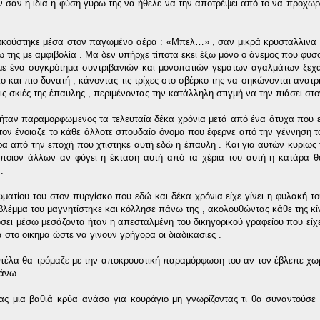
ν σαν η ίδια η φύση γύρω της να ήθελε να την αποτρέψει από το να προχωρ
 ακούστηκε μέσα στον παγωμένο αέρα : «Μπελ…» , σαν μικρά κρυσταλλινα
γύρω της με αμφιβολία . Μα δεν υπήρχε τίποτα εκεί έξω μόνο ο άνεμος που φ
ς με ένα συγκρότημα συντριβανιών και μονοπατιών γεμάτων αγαλμάτων ξε
 και πιο δυνατή , κάνοντας τις τρίχες στο σβέρκο της να σηκώνονται ανατρι
σκιές της έπαυλης , περιμένοντας την κατάλληλη στιγμή να την πιάσει στον
τι ήταν παραμορφωμενος τα τελευταία δέκα χρόνια μετά από ένα άτυχα που εί
τον ένοιαζε το κάθε άλλοτε σπουδαίο όνομα που έφερνε από την γέννηση τ
ώρα από την εποχή που χτίστηκε αυτή εδώ η έπαυλη . Και για αυτών κυρίως 
ποιον άλλων αν φύγει η έκταση αυτή από τα χέρια του αυτή η κατάρα θ
.
ίου του στον πυργίσκο που εδώ και δέκα χρόνια είχε γίνει η φυλακή το
 βλέμμα του μαγνητίστηκε και κόλλησε πάνω της , ακολουθώντας κάθε της κί
σει μέσω μεσάζοντα ήταν η απεσταλμένη του δικηγορικού γραφείου που είχ
σα στο οικημα ώστε να γίνουν γρήγορα οι διαδικασίες .
κοπέλα θα τρόμαζε με την αποκρουστική παραμόρφωση του αν τον έβλεπε χω
άνω .
ς μια βαθιά κρύα ανάσα για κουράγιο μη γνωρίζοντας τι θα συναντούσε 