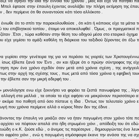
αζε να σβήνει την ίδια την έννοια του χρόνου , μιας και είχε να πατηθεί 
Μπελ έφτασε στην έπαυλη έχοντας αναλάβει την πλήρη εκτίμηση της έπα
, δεν περίμενε ότι θα συναντούσε κάτι τόσο αλλόκοτο .
ένιωθε ότι το σπίτι την παρακολουθούσε , ότι κάτι ή κάποιος είχε τα μάτια 
ύ του επιβλητικού τοπίου , έτοιμο να αποκαλυφθεί . Όμως , οι πραγματικοί 
ζόταν .Έτσι , τώρα καθόταν στην θέση του οδηγού μέσα στο εταιρικό όχημα 
 είχε γεμίσει το αμάξι καθόλη τη διάρκεια του ταξιδιού ξέροντας ότι έξω τ
να γυρίσει στην γενέτειρα της για να περάσει τις γιορτές των Χριστουγέννω
ι ίσως έβλεπε ξανά τον Έντι , αν και ήξερε ότι ο πρώην σύντροφος της εί
τηση πριν ένα χρόνο σχεδόν όταν μετά από χρόνια σχέση , της ανήγγειλε
πως στην αρχή της σχέσης τους , πως μετά από τόσα χρόνια η εφηβική του
την έβλεπε σαν την μικρή αδερφή του .
» μονολόγησε ενω είχε ξεκινήσει να φοράει τα ζεστά πανωφόρια της , λίγο
ης αλλαγή στα μαλλιά , τα οποία τα είχε αφήσει να μακρύνουν περισσότερο 
 ακόμα πιο ποθητή από όσο πίστευε η ίδια . Όντως τον τελευταίο χρόνο ε
ωγή που χρόνια περίμενε αλλά ο κύριος Νταν δεν της έδινε .
κάνοντας την έπαυλη να μοιάζει σαν να ήταν παγωμένη στον χρόνο τότε π
 αρχίσει να πέφτουν απαλά στο ήδη στρωμένο χιόνι , απόδειξη του ότι εδώ
 πυώδη ο κ.Κ. ζούσε εδώ , ο άνεμος τις παρέσερνε , δημιουργώντας ένα λε
στο αφράτο χιόνι , ενώ η παγωμένη ατμόσφαιρα έκανε την ανάσα της να σχη