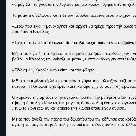
να ραγίζει , τα γόνατα της λύγισαν και μια κραυγή βγήκε από τα χείλ
Τα μάτια της θόλωσαν και είδε τον Κάρολο πεσμένο μέσα στο χιόνι ν
«Ξέρω που είναι « μονολόγησε και άρχισε να τρέχει προς την έξοδο 
που ήταν ο Κάρολος .
«Τρέχα , πριν πέσει το τελευταίο πέταλο τρεχα σωσε τον « της φώναξ
Μέσα σε λίγα λεπτά έφτασε στο σημείο που ήταν πεσμένος , αντί να
βαθιά , ο Κάρολος την κοίταξε με μάτια γεμάτα ανάγκη για απελευθ
«Εδώ είμαι , Κάρολε « του είπε και τον φίλησε .
ΜΕ μια εκτυφλωτική λάμψη τα πάντα γύρω τους άλλαξαν μαζί με το
κατάρα . Η λύτρωση είχε έρθει και η κατάρα είχε σπάσει , ο χειμώνας 
Ο κάρολος την άρπαξε στην αγκαλιά του και την μετέφερε στον πυργ
ύψη , η έπαυλη πλέον ως δια μαγείας ήταν στολισμένη χριστουγεννι
, ενώ το χιόνι έξω αν και αρκετό είχε λιώσει όπου είχαν ανθίσει.
Με το που άνοιξε την πόρτα του δωματίου του την οδήγησε στο κρεβά
αγάπη και μαγεία στην έπαυλη των ρόδων , ο ένας ανήκε στον άλλον 