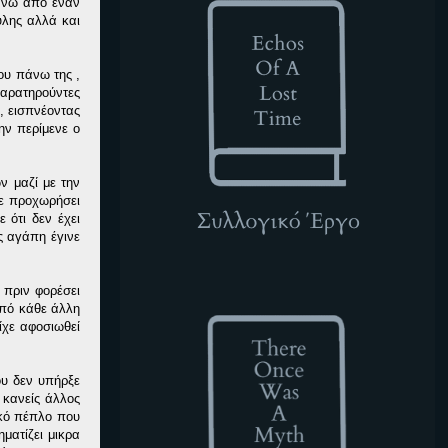
πάνω από έναν
υλης αλλά και
του πάνω της ,
παρατηρούντες
, εισπνέοντας
ην περίμενε ο
ν μαζί με την
χε προχωρήσει
 ότι δεν έχει
ς αγάπη έγινε
TOWAM
 πριν φορέσει
από κάθε άλλη
ίχε αφοσιωθεί
ου δεν υπήρξε
 κανείς άλλος
υκό πέπλο που
ματίζει μικρα