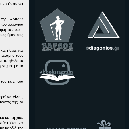
ι να ζεσταίνει
η της . Άρπαξε
 του ουράνιου
ήκη το πρωι ,
τως ήταν στις
και ήθελε για
 παλάμης τους
ι το ήθελε το
η νύχτα με το
 του κάτι που
εί να γίνει ,
οντας της το
κό και άρχισε
αντάφυλλου να
την καρδιά της