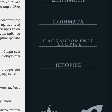
άτο καμπύλες
σο καμία άλλη
Ποιήματα
κοδεσπότη της
ς την αναπνοή
ου την ελπιδα
ντας κάθε του
Ολοκληρωμένες Ιστορίες
 μπανιέρα στο
το πάτωμα ενώ
ν αίσθηση των
Ιστορίες
άτα σοφία γαύ
 της τον κ.Κ.
Κενό
ντας κινήσεις
γυρίζουν
σιάζοντας την