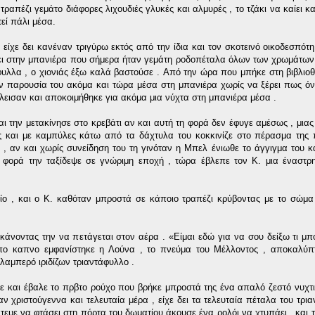
απέζι γεμάτο διάφορες λιχουδιές γλυκές και αλμυρές , το τζάκι να καίει κα
εί πάλι μέσα.
ν είχε δει κανέναν τριγύρω εκτός από την ίδια και τον σκοτεινό οικοδεσπότ
πει στην μπανιέρα που σήμερα ήταν γεμάτη ροδοπέταλα όλων των χρωμάτων
άφυλλα , ο χιονιάς έξω καλά βαστούσε . Aπό την ώρα που μπήκε στη βιβλιοθ
ην παρουσία του ακόμα και τώρα μέσα στη μπανιέρα χωρίς να ξέρει πως όν
έκλεισαν και αποκοιμήθηκε για ακόμα μια νύχτα στη μπανιέρα μέσα .
 την μετακίνησε στο κρεβάτι αν και αυτή τη φορά δεν έφυγε αμέσως , μιας 
ες και με καμπύλες κάτω από τα δάχτυλα του κοκκινίζε στο πέρασμα της
, αν και χωρίς συνείδηση του τη γινόταν η Μπελ ένιωθε το άγγιγμα του κα
 φορά την ταξίδεψε σε γνώριμη εποχή , τώρα έβλεπε τον Κ. μια έναστρ
ίο , και ο Κ. καθόταν μπροστά σε κάποιο τραπέζι κρύβοντας με το σώμα
άνοντας την να πετάγεται στον αέρα . «Είμαι εδώ για να σου δείξω τι μπορ
πο καπνο εμφανίστηκε η Λούνα , το πνεύμα του Μέλλοντος , αποκαλύπτ
 λαμπερό ιριδίζων τριαντάφυλλο .
ηκε και έβαλε το πρβτο ρούχο που βρήκε μπροστά της ένα απαλό ζεστό νυχτι
αν χριστούγεννα και τελευταία μέρα , είχε δει τα τελευταία πέταλα του τρι
ντευε να φτάσει στη πόρτα του δωματίου άκουσε ένα ρολόι να χτυπάει , και 