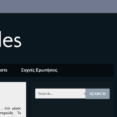
les
αστε
Συχνές Ερωτήσεις
SEARCH
 , ένα μέρος
EOALT
στηριώδη . Το