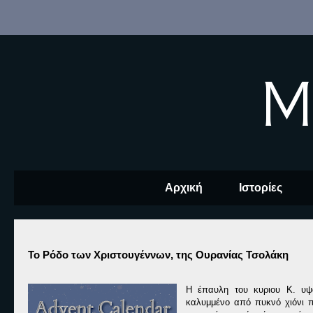
M
Αρχική
Ιστορίες
Το Ρόδο των Χριστουγέννων, της Ουρανίας Τσολάκη
Η έπαυλη του κυριου Κ. υψ
καλυμμένο από πυκνό χιόνι π