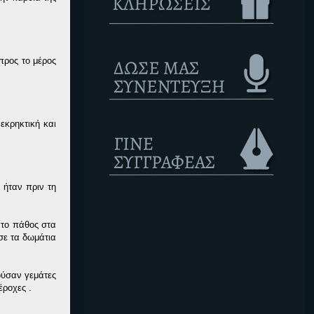
προς το μέρος
εκρηκτική και
 ήταν πριν τη
 το πάθος στα
σε τα δωμάτια
ούσαν γεμάτες
έροχες .