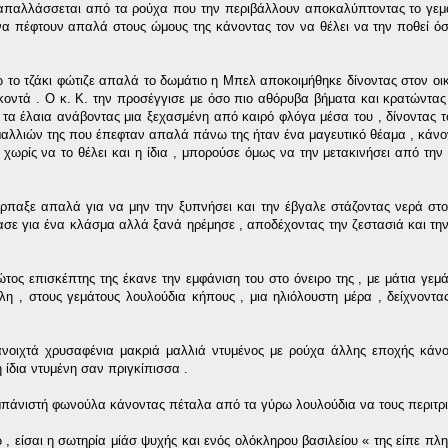
απαλλάσσεται από τα ρούχα που την περιβάλλουν αποκαλύπτοντας το γεμ
να πέφτουν απαλά στους ώμους της κάνοντας τον να θέλει να την ποθεί ό
 το τζάκι φώτιζε απαλά το δωμάτιο η Μπελ αποκοιμήθηκε δίνοντας στον οι
ο κοντά . Ο κ. Κ. την προσέγγισε με όσο πιο αθόρυβα βήματα και κρατώντα
ι τα έλαια ανάβοντας μια ξεχασμένη από καιρό φλόγα μέσα του , δίνοντας τ
 μαλλιών της που έπεφταν απαλά πάνω της ήταν ένα μαγευτικό θέαμα , κάνο
 χωρίς να το θέλει και η ίδια , μπορούσε όμως να την μετακινήσει από την
 άρπαξε απαλά για να μην την ξυπνήσει και την έβγαλε στάζοντας νερά σ
ίασε για ένα κλάσμα αλλά ξανά ηρέμησε , αποδέχοντας την ζεστασιά και τη
ος επισκέπτης της έκανε την εμφάνιση του στο όνειρο της , με μάτια γεμ
η , στους γεμάτους λουλούδια κήπους , μια ηλιόλουστη μέρα , δείχνοντας
ανοιχτά χρυσαφένια μακριά μαλλιά ντυμένος με ρούχα άλλης εποχής κάνο
ίδια ντυμένη σαν πριγκίπισσα .
καμπάνιστή φωνούλα κάνοντας πέταλα από τα γύρω λουλούδια να τους περιτρι
είσαι η σωτηρία μίάσ ψυχής και ενός ολόκληρου βασιλείου « της είπε πλη