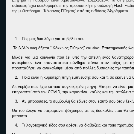
Διήγημα ή Παραμύθι είναι Χριστούγεννα 2022-2023». Τα διηγήματά
εκδόσεις Έχει κυκλοφορήσει την προσωπική της συλλογή
Flash Ficti
της μυθιστόρημα
“Κόκκινος Πίθηκος” από τις εκδόσεις 24γράμματα.
1.
Πες μας δυο λόγια για το βιβλίο σου.
Το βιβλίο ονομάζεται “ Κόκκινος Πίθηκος” και είναι Επιστημονικής Φ
Μιλάει για μια κοινωνία που ζει υπό την απειλή ενός θανατηφόρο
αντικρίσουν ένα επαναστατικό σύνθημα πάνω στον τοίχο, με τ
προσπαθήσει να ανακαλύψει μέσα από πολλές δυσκολίες την ταυτότη
2.
Ποια είναι η κυριότερη πηγή έμπνευσής σου και τι σε έκανε να ξ
Δε νομίζω πως έχω κάποια συγκεκριμένη πηγή. Μπορεί να είναι μια
επηρεαστεί από τον
COVID
, την καραντίνα, καθώς και την απώλεια 
3.
Αν μπορούσες, τι συμβουλή θα έδινες στον εαυτό σου όταν ξεκί
Θα του έλεγα να παραμείνει ψύχραιμος με τις δυσκολίες που θα αν
μπροστά.
4.
Τι λογοτεχνικό είδος σού αρέσει να διαβάζεις και ποιο προτιμάς