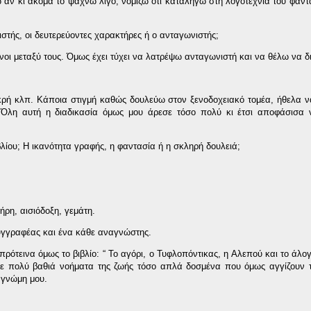
αν κι ακόμα το ψάχνω λίγο, νομίζω ότι καταλήγω στη λογοτεχνία του φαντ
ιστής, οι δευτερεύοντες χαρακτήρες ή ο ανταγωνιστής;
νοι μεταξύ τους. Όμως έχει τύχει να λατρέψω ανταγωνιστή και να θέλω να δι
ικρή κλπ. Κάποια στιγμή καθώς δουλεύω στον ξενοδοχειακό τομέα, ήθελα
. Όλη αυτή η διαδικασία όμως μου άρεσε τόσο πολύ κι έτσι αποφάσισα
ιβλίου; Η ικανότητα γραφής, η φαντασία ή η σκληρή δουλειά;
ήρη, αισιόδοξη, γεμάτη.
συγγραφέας και ένα κάθε αναγνώστης.
πρότεινα όμως το βιβλίο: “ Το αγόρι, ο Τυφλοπόντικας, η Αλεπού και το άλο
 με πολύ βαθιά νοήματα της ζωής τόσο απλά δοσμένα που όμως αγγίζουν 
 γνώμη μου.