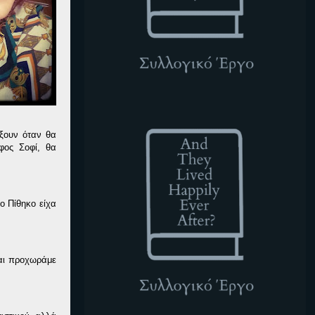
ATLHEA
άξουν όταν θα
φος Σοφί, θα
ο Πίθηκο είχα
και προχωράμε