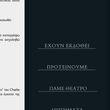
αστικού, αλλά
Κενό
καιωθεί.
 να καταγράψω
Έχουν Εκδοθεί
 να ασχοληθώ
Προτέινουμε
ΘΕΑΤΡΟ
γο” του
Charlie
τα έγκατα της
Διηγήματα