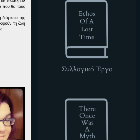
α θα αλλάξουν
υ που θα τους
 διάρκεια της
φορούν τη ζωή
ς.
TOWAM