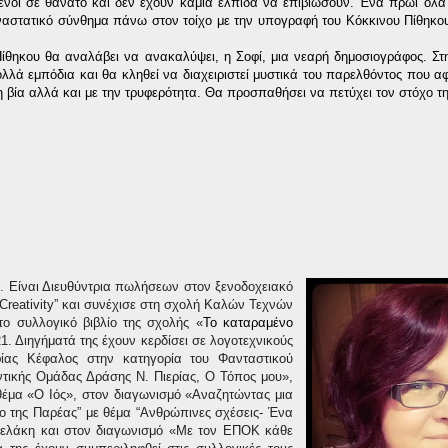
σμένοι σε θάνατο και δεν έχουν καμία ελπίδα να επιβιώσουν. Ένα πρωί όλ
ναστατικό σύνθημα πάνω στον τοίχο με την υπογραφή του Κόκκινου Πίθηκο
Πίθηκου θα αναλάβει να ανακαλύψει, η Σοφί, μια νεαρή δημοσιογράφος. Στη
λλά εμπόδια και θα κληθεί να διαχειριστεί μυστικά του παρελθόντος που α
η βία αλλά και με την τρυφερότητα. Θα προσπαθήσει να πετύχει τον στόχο τη
α. Είναι Διευθύντρια πωλήσεων στον ξενοδοχειακό
reativity
” και συνέχισε στη σχολή Καλών Τεχνών
το συλλογικό βιβλίο της σχολής «
Το καταραμένο
1. Διηγήματά της έχουν κερδίσει σε λογοτεχνικούς
φίας Κέφαλος στην κατηγορία του Φανταστικού
ντικής Ομάδας Δράσης Ν. Πιερίας, Ο Τόπος μου»,
θέμα «
O I
ός», στον διαγωνισμό «Αναζητώντας μια
ίο της Παρέας” με θέμα “Ανθρώπινες σχέσεις- Ένα
Αγγελάκη και στον διαγωνισμό «Με τον ΕΠΟΚ κάθε