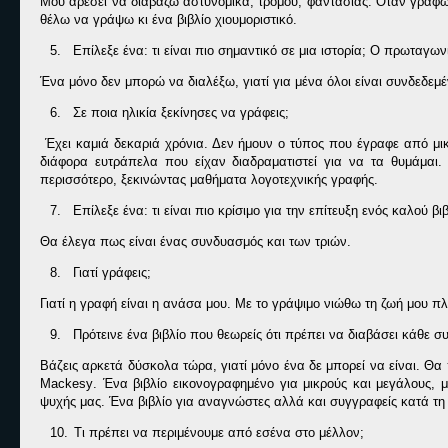
Μου αρέσει να διαβάζω αστυνομικά, τρόμου, φαντασίας. Όταν γράφω 
θέλω να γράψω κι ένα βιβλίο χιουμοριστικό.
5.
Επίλεξε ένα: τι είναι πιο σημαντικό σε μια ιστορία; Ο πρωταγων
Ένα μόνο δεν μπορώ να διαλέξω, γιατί για μένα όλοι είναι συνδεδεμέ
6.
Σε ποια ηλικία ξεκίνησες να γράφεις;
Έχει καμιά δεκαριά χρόνια. Δεν ήμουν ο τύπος που έγραφε από μ
διάφορα ευτράπελα που είχαν διαδραματιστεί για να τα θυμάμαι
περισσότερο, ξεκινώντας μαθήματα λογοτεχνικής γραφής.
7.
Επίλεξε ένα: τι είναι πιο κρίσιμο για την επίτευξη ενός καλού β
Θα έλεγα πως είναι ένας συνδυασμός και των τριών.
8.
Γιατί γράφεις;
Γιατί η γραφή είναι η ανάσα μου. Με το γράψιμο νιώθω τη ζωή μου πλ
9.
Πρότεινε ένα βιβλίο που θεωρείς ότι πρέπει να διαβάσει κάθε 
Βάζεις αρκετά δύσκολα τώρα, γιατί μόνο ένα δε μπορεί να είναι. Θα 
Mackesy
. Ένα βιβλίο εικονογραφημένο για μικρούς και μεγάλους,
ψυχής μας. Ένα βιβλίο για αναγνώστες αλλά και συγγραφείς κατά τη
10.
Τι πρέπει να περιμένουμε από εσένα στο μέλλον;