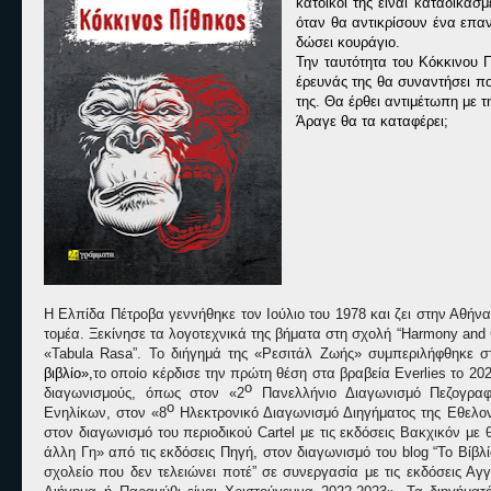
κάτοικοί της είναι καταδικα
όταν θα αντικρίσουν ένα επα
δώσει κουράγιο.
Την ταυτότητα του Κόκκινου 
έρευνάς της θα συναντήσει πο
της. Θα έρθει αντιμέτωπη με τ
Άραγε θα τα καταφέρει;
Η Ελπίδα Πέτροβα γεννήθηκε τον Ιούλιο του 1978 και ζει στην Αθήν
τομέα. Ξεκίνησε τα λογοτεχνικά της βήματα στη σχολή “
Harmony and C
«
Tabula Rasa
”. Το διήγημά της «Ρεσιτάλ Ζωής» συμπεριλήφθηκε σ
βιβλίο»,
το οποίο κέρδισε την πρώτη θέση στα βραβεία
Everlies
το 202
ο
διαγωνισμούς, όπως στον «2
Πανελλήνιο Διαγωνισμό Πεζογρα
ο
Ενηλίκων, στον «8
Ηλεκτρονικό Διαγωνισμό Διηγήματος της Εθελο
στον διαγωνισμό του περιοδικού
Cartel
με τις εκδόσεις Βακχικόν με 
άλλη Γη» από τις εκδόσεις Πηγή, στον διαγωνισμό του
blog
“Το Βίβλ
σχολείο που δεν τελειώνει ποτέ” σε συνεργασία με τις εκδόσεις 