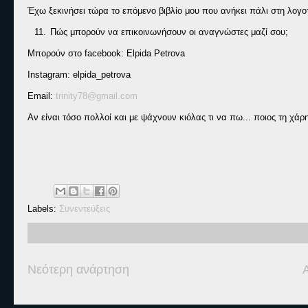
Έχω ξεκινήσει τώρα το επόμενο βιβλίο μου που ανήκει πάλι στη λογο
11.
Πώς μπορούν να επικοινωνήσουν οι αναγνώστες μαζί σου;
Μπορούν στο
facebook
:
Elpida
Petrova
Ι
nstagram
:
elpida
_
petrova
Email:
trinity78@gmail.com
Αν είναι τόσο πολλοί και με ψάχνουν κιόλας τι να πω... ποιος τη χάρ
Labels:
Συνεντεύξεις
Νεότερη ανάρτηση