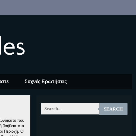
les
αστε
Συχνές Ερωτήσεις
SEARCH
Συνδικάτο που
κή βοήθεια στα
EOALT
ρι Περιοχή. Οι