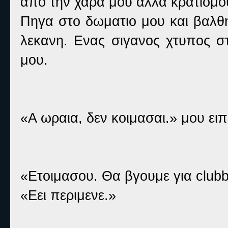
από την χαρα μου αλλα κρατιομουν
Πηγα στο δωματιο μου και βαλθ
λεκανη. Ενας σιγανος χτυπος σ
μου.
«Α ωραια, δεν κοιμασαι.» μου ειπ
«Ετοιμασου. Θα βγουμε για clubb
«Εει περιμενε.»