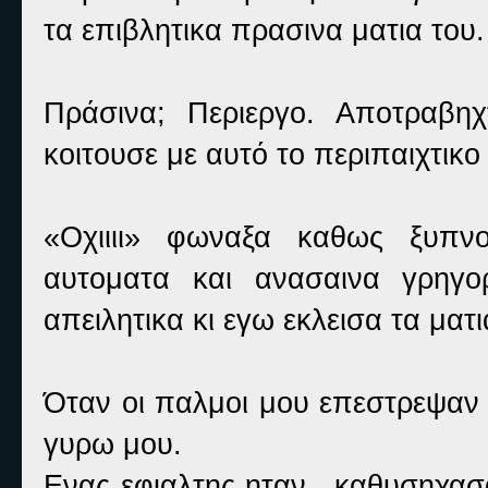
τα επιβλητικα πρασινα ματια του.
Πράσινα; Περιεργο. Αποτραβη
κοιτουσε με αυτό το περιπαιχτικ
«Οχιιιι» φωναξα καθως ξυπν
αυτοματα και ανασαινα γρηγο
απειλητικα κι εγω εκλεισα τα μα
Όταν οι παλμοι μου επεστρεψαν 
γυρω μου.
Ενας εφιαλτης ηταν.. καθυσηχασ