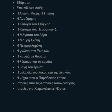
Εξόριστοι
Επικίνδυνες σκιές
Η Αιώνια Μάχη: Η Πτώση
Η Αναζήτηση
Η Κατάρα του Σένγκαο
Η Κατάρα των Τεσσάρων 1
Η Μάγισσα του Αέρα
Η Μαύρη Σκόνη
Η Νεκροφιλημένη
Η γνώση των Ξωτικών
Η καρδιά σε θυμάται
Η λύκαινα και το κοράκι
Η μάχη του έρωτα
Η μελωδία του λύκου και της λέαινας
Η νύχτα που ο Παράδεισος έπεσε
Ιστορίες απο τις Αστρικές Αυτοκρατορίες
Ιστορίες για Χειμωνιάτικες Νύχτες