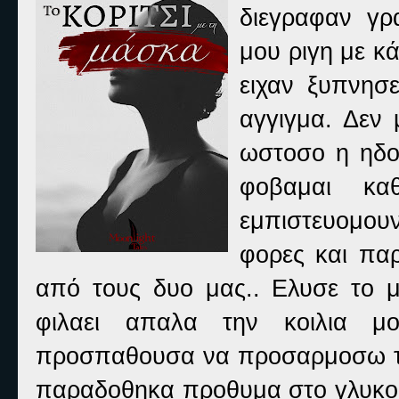
διεγραφαν γρ
μου ριγη με κ
ειχαν ξυπνησ
αγγιγμα. Δεν
ωστοσο η ηδον
φοβαμαι κα
εμπιστευομουν
φορες και πα
από τους δυο μας.. Ελυσε το μ
φιλαει απαλα την κοιλια 
προσπαθουσα να προσαρμοσω την
παραδοθηκα προθυμα στο γλυκο φ