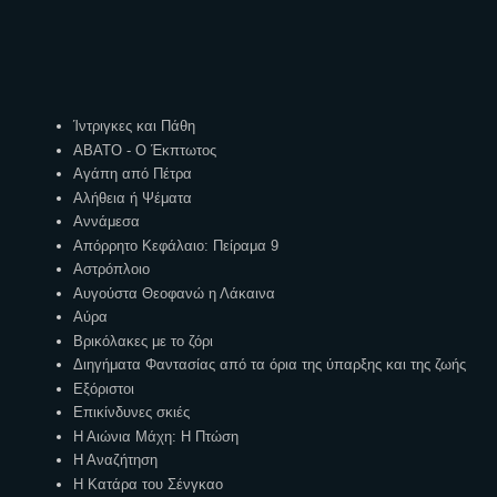
Ετικέτες
Ίντριγκες και Πάθη
ΑΒΑΤΟ - Ο Έκπτωτος
Αγάπη από Πέτρα
Αλήθεια ή Ψέματα
Αννάμεσα
Απόρρητο Κεφάλαιο: Πείραμα 9
Αστρόπλοιο
Αυγούστα Θεοφανώ η Λάκαινα
Αύρα
Βρικόλακες με το ζόρι
Διηγήματα Φαντασίας από τα όρια της ύπαρξης και της ζωής
Εξόριστοι
Επικίνδυνες σκιές
Η Αιώνια Μάχη: Η Πτώση
Η Αναζήτηση
Η Κατάρα του Σένγκαο