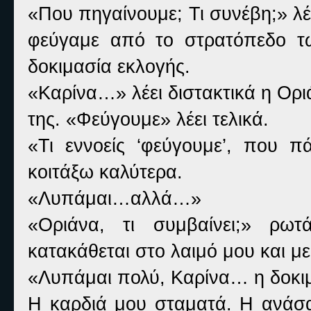
«Που πηγαίνουμε; Τι συνέβη;» λ
φεύγαμε από το στρατόπεδο τ
δοκιμασία εκλογής.
«Καρίνα…» λέει διστακτικά η Ορι
της. «Φεύγουμε» λέει τελικά.
«Τι εννοείς ‘φεύγουμε’, που 
κοιτάξω καλύτερα.
«Λυπάμαι…αλλά…»
«Οριάνα, τι συμβαίνει;» ρω
κατακάθεται στο λαιμό μου και μ
«Λυπάμαι πολύ, Καρίνα… η δοκιμ
Η καρδιά μου σταματά. Η ανάσα