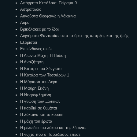
Απόρρητο Κεφάλαιο: Πείραμα 9
Αστρόπλοιο
Αυγούστα Θεοφανώ η Λάκαινα
Αύρα
Βρικόλακες με το ζόρι
Διηγήματα Φαντασίας από τα όρια της ύπαρξης και της ζωής
Εξόριστοι
Επικίνδυνες σκιές
Η Αιώνια Μάχη: Η Πτώση
Η Αναζήτηση
Η Κατάρα του Σένγκαο
Η Κατάρα των Τεσσάρων 1
Η Μάγισσα του Αέρα
Η Μαύρη Σκόνη
Η Νεκροφιλημένη
Η γνώση των Ξωτικών
Η καρδιά σε θυμάται
Η λύκαινα και το κοράκι
Η μάχη του έρωτα
Η μελωδία του λύκου και της λέαινας
Η νύχτα που ο Παράδεισος έπεσε