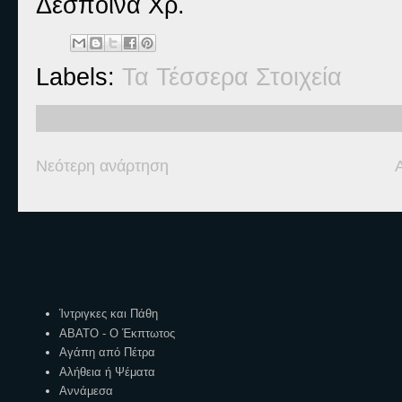
Δέσποινα Χρ.
Labels:
Τα Τέσσερα Στοιχεία
Νεότερη ανάρτηση
Ετικέτες
Ίντριγκες και Πάθη
ΑΒΑΤΟ - Ο Έκπτωτος
Αγάπη από Πέτρα
Αλήθεια ή Ψέματα
Αννάμεσα