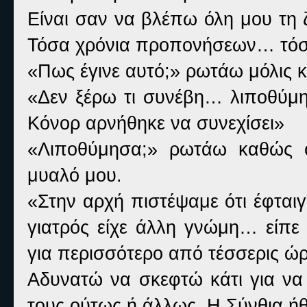
Είναι σαν να βλέπω όλη μου τη 
Τόσα χρόνια προπονήσεων… τόσ
«Πως έγινε αυτό;» ρωτάω μόλις
«Δεν ξέρω τι συνέβη… λιποθύμησ
Κόνορ αρνήθηκε να συνεχίσει»
«Λιποθύμησα;» ρωτάω καθώς οι
μυαλό μου.
«Στην αρχή πιστέψαμε ότι έφται
γιατρός είχε άλλη γνώμη… είπε
για περισσότερο από τέσσερις ώρ
Αδυνατώ να σκεφτώ κάτι για να
τους ούτως ή άλλως. Η Σύνθια ήθε